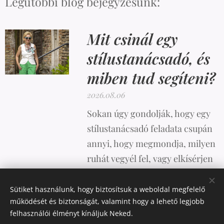
Legutóbbi blog bejegyzésünk:
Mit csinál egy
stílustanácsadó, és
miben tud segíteni?
2026.08.06
Sokan úgy gondolják, hogy egy
stílustanácsadó feladata csupán
annyi, hogy megmondja, milyen
ruhát vegyél fel, vagy elkísérjen
vásárolni. A valóság azonban
ennél sokkal összetettebb.
Sütiket használunk, hogy biztosítsuk a weboldal megfelelő
működését és biztonságát, valamint hogy a lehető legjobb
felhasználói élményt kínáljuk Neked.