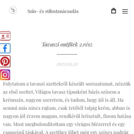
Szín- és stílustanácsadás
Tavaszi outfitek 2.rész
2022.05.31
Folytatom a tavaszi szettekről készült sorozatomat, nézzük
az első szettet. Világos tavasz típusként bázis színem a
krémszín, nagyon szeretem, és tudom, hogy jól is áll. Ha
semmi más nincs rajtam, csak tetőtől talpig krém, abban is
nagyon jól érzem magam, rendkívül letisztult, finom hatása
van. Most megbolondítottam egy virágos blézerrel és egy
csauszínű táskával. A szetthez jöhet még egy színes nadrág