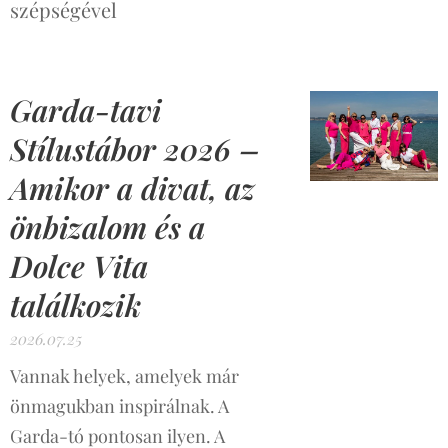
szépségével
Garda-tavi
Stílustábor 2026 –
Amikor a divat, az
önbizalom és a
Dolce Vita
találkozik
2026.07.25
Vannak helyek, amelyek már
önmagukban inspirálnak. A
Garda-tó pontosan ilyen. A