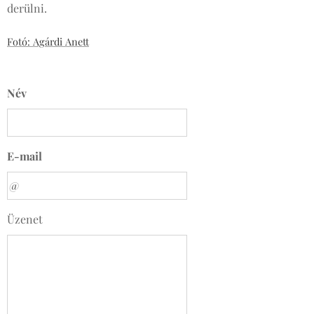
derülni.
Fotó: Agárdi Anett
Név
E-mail
Üzenet