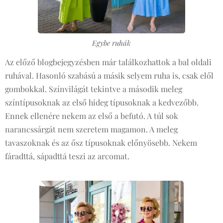
Egybe ruhák
Az előző blogbejegyzésben már találkozhattok a bal oldali
ruhával. Hasonló szabású a másik selyem ruha is, csak elől
gombokkal. Színvilágát tekintve a második meleg
színtípusoknak az első hideg típusoknak a kedvezőbb.
Ennek ellenére nekem az első a befutó. A túl sok
narancssárgát nem szeretem magamon. A meleg
tavaszoknak és az ősz típusoknak előnyösebb. Nekem
fáradttá, sápadttá teszi az arcomat.