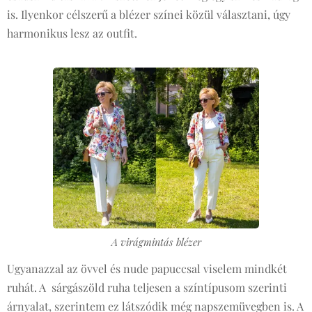
is. Ilyenkor célszerű a blézer színei közül választani, úgy
harmonikus lesz az outfit.
A virágmintás blézer
Ugyanazzal az övvel és nude papuccsal viselem mindkét
ruhát. A sárgászöld ruha teljesen a színtípusom szerinti
árnyalat, szerintem ez látszódik még napszemüvegben is. A