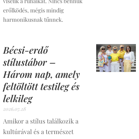
viselik a ruháikat. Nincs bennük
erőlködés, mégis mindig
harmonikusnak tűnnek.
Bécsi-erdő
stílustábor –
Három nap, amely
feltöltött testileg és
lelkileg
2026.07.28
Amikor a stílus találkozik a
kultúrával és a természet