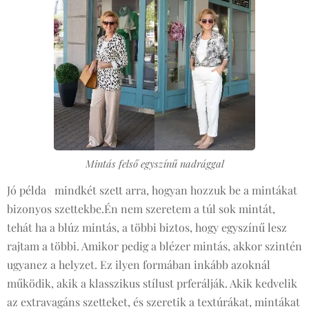
Mintás felső egyszínű nadrággal
Jó példa mindkét szett arra, hogyan hozzuk be a mintákat
bizonyos szettekbe.Én nem szeretem a túl sok mintát,
tehát ha a blúz mintás, a többi biztos, hogy egyszínű lesz
rajtam a többi. Amikor pedig a blézer mintás, akkor szintén
ugyanez a helyzet. Ez ilyen formában inkább azoknál
működik, akik a klasszikus stílust prferálják. Akik kedvelik
az extravagáns szetteket, és szeretik a textúrákat, mintákat