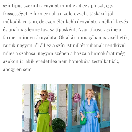
színtípus szerinti árnyalat mindig ad egy pluszt, egy
frissességet. A farmer ruha a zöld övvel s táskával jól
működik rajtam, de ezen élénkebb árnyalatok nélkül kevés
és unalmas lenne tavasz típusként. Nyár típusok színe a
farmer minden árnyalata. Ők akár önmagában is viselhetik,
rajtuk nagyon jól áll ez a szín. Mindkét ruhának rendkívül
nőies a szabása, nagyon szépen a hozza a homokórát még
azokon is, akik eredetileg nem homokóra testalkatúak,
ahogy én sem.