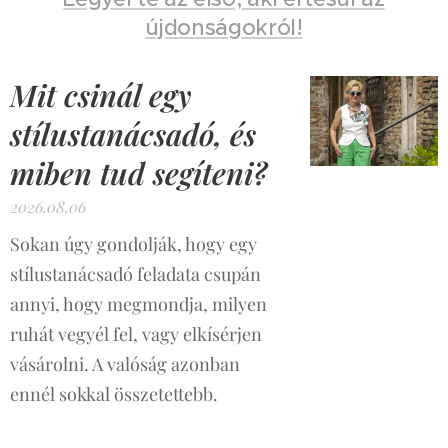
újdonságokról!
Mit csinál egy
stílustanácsadó, és
miben tud segíteni?
2026.08.06
Sokan úgy gondolják, hogy egy
stílustanácsadó feladata csupán
annyi, hogy megmondja, milyen
ruhát vegyél fel, vagy elkísérjen
vásárolni. A valóság azonban
ennél sokkal összetettebb.