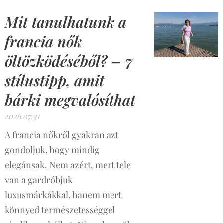
Mit tanulhatunk a
francia nők
öltözködéséből? – 7
stílustipp, amit
bárki megvalósíthat
2026.07.31
A francia nőkről gyakran azt
gondoljuk, hogy mindig
elegánsak. Nem azért, mert tele
van a gardróbjuk
luxusmárkákkal, hanem mert
könnyed természetességgel