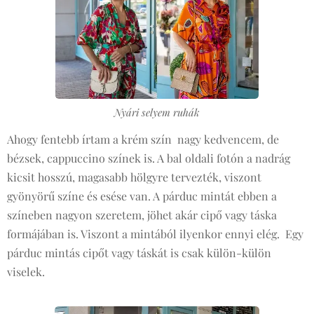
Nyári selyem ruhák
Ahogy fentebb írtam a krém szín nagy kedvencem, de
bézsek, cappuccino színek is. A bal oldali fotón a nadrág
kicsit hosszú, magasabb hölgyre tervezték, viszont
gyönyörű színe és esése van. A párduc mintát ebben a
színeben nagyon szeretem, jöhet akár cipő vagy táska
formájában is. Viszont a mintából ilyenkor ennyi elég. Egy
párduc mintás cipőt vagy táskát is csak külön-külön
viselek.