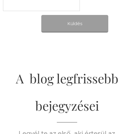
Küldés
A blog legfrissebb
bejegyzései
Legyél te az első, aki értesül az