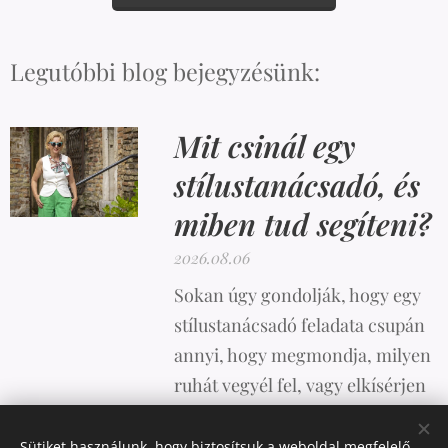
Legutóbbi blog bejegyzésünk:
Mit csinál egy
stílustanácsadó, és
miben tud segíteni?
2026.08.06
Sokan úgy gondolják, hogy egy
stílustanácsadó feladata csupán
annyi, hogy megmondja, milyen
ruhát vegyél fel, vagy elkísérjen
vásárolni. A valóság azonban
ennél sokkal összetettebb.
Sütiket használunk, hogy biztosítsuk a weboldal megfelelő