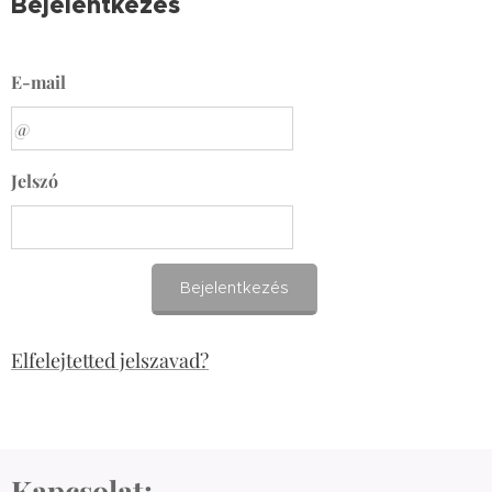
Bejelentkezés
E-mail
Jelszó
Bejelentkezés
Elfelejtetted jelszavad?
Kapcsolat: