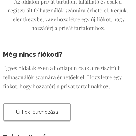
Az oldalon privát tartalom található és csak a
regisztrált felhasználók számára érhető el. Kérjük,
jelentkezz be, vagy hozz létre egy új fiókot, hogy
hozzáférj a privát tartalomhoz.
Még nincs fiókod?
Egyes oldalak ezen a honlapon csak a regisztrált
felhasználók számára érhetőek el. Hozz létre egy
fiókot, hogy hozzáférj a privát tartalmakhoz.
Új fiók létrehozása