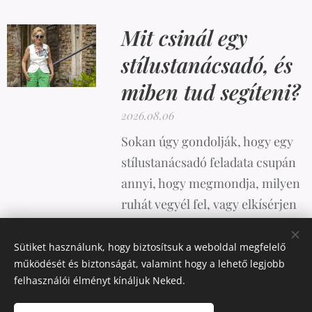
Mit csinál egy
stílustanácsadó, és
miben tud segíteni?
2026.08.06
Sokan úgy gondolják, hogy egy
stílustanácsadó feladata csupán
annyi, hogy megmondja, milyen
ruhát vegyél fel, vagy elkísérjen
vásárolni. A valóság azonban
ennél sokkal összetettebb.
Sütiket használunk, hogy biztosítsuk a weboldal megfelelő
működését és biztonságát, valamint hogy a lehető legjobb
felhasználói élményt kínáljuk Neked.