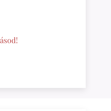
gásod!