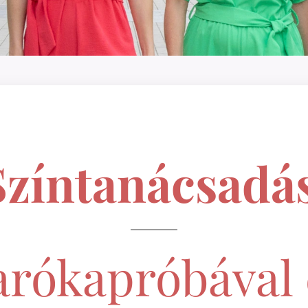
Színtanácsadá
arókapróbával 