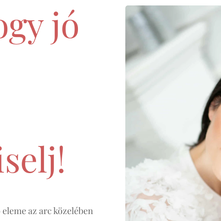
ogy jó
selj!
 eleme az arc közelében