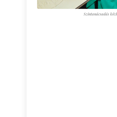
Színtanácsadás köz