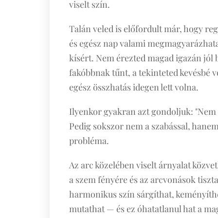
viselt szín.
Talán veled is előfordult már, hogy reg
és egész nap valami megmagyarázhata
kísért. Nem érezted magad igazán jól 
fakóbbnak tűnt, a tekinteted kevésbé v
egész összhatás idegen lett volna.
Ilyenkor gyakran azt gondoljuk: "Nem ál
Pedig sokszor nem a szabással, hanem 
probléma.
Az arc közelében viselt árnyalat közvet
a szem fényére és az arcvonások tisz
harmonikus szín sárgíthat, keményíth
mutathat — és ez óhatatlanul hat a ma