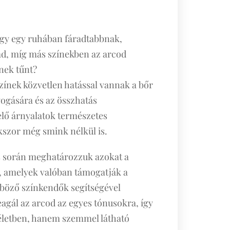
ogy egy ruhában fáradtabbnak,
d, míg más színekben az arcod
nek tűnt?
színek közvetlen hatással vannak a bőr
yogására és az összhatás
lő árnyalatok természetes
kszor még smink nélkül is.
s során meghatározzuk azokat a
t, amelyek valóban támogatják a
böző színkendők segítségével
agál az arcod az egyes tónusokra, így
életben, hanem szemmel látható