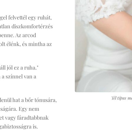
gel felvettél egy ruhát,
tlan diszkomfortérzés
benne. Az arcod
olt élénk, és mintha az
l jól ez a ruha."
a színnel van a
Tél típus m
lenül hat a bőr tónusára,
taságára. Egy nem
et vagy fáradtabbnak
gabiztosságra is.