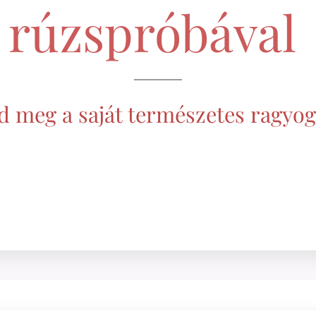
rúzspróbával
d meg a saját természetes ragyo