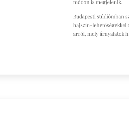
módon is megjelenik.
Budapesti stúdiómban sz
hajszín-lehetőségekkel 
arról, mely árnyalatok 