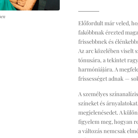
ben
Előfordult már veled, h
fakóbbnak érezted maga
frissebbnek és élénkebb
Az arc közelében viselt 
tónusára, a tekintet rag
harmóniájára. A megfele
frissességet adnak — so
A személyes színanalízi
színeket és árnyalatoka
megjelenésedet. A külön
figyelem meg, hogyan re
a változás nemcsak elm