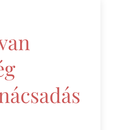
 van
ég
anácsadás