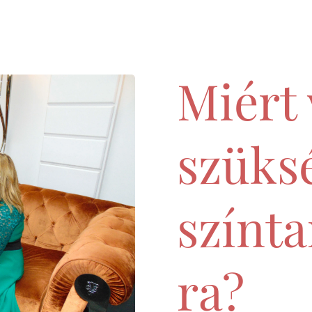
Miért
szüks
színt
ra?