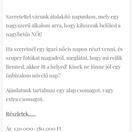
Szeretettel várunk átalakító napunkon, mely egy
nagyszerű alkalom arra, hogy kihozzuk belőled a
nagybetűs NŐt!
Ha szeretnél egy igazi nőcis napon részt venni, és
szuper fotókat magadról, meglátni, hogy mi rejlik
Benned, akkor itt a helyed! Kinek ne jönne jól egy
önbizalom növelő nap?
Ajánlatunk tartalmaz egy alap csomagot, vagy
extra csomagot.
Részletek.....
Ár. 120.000-280.000 Ft