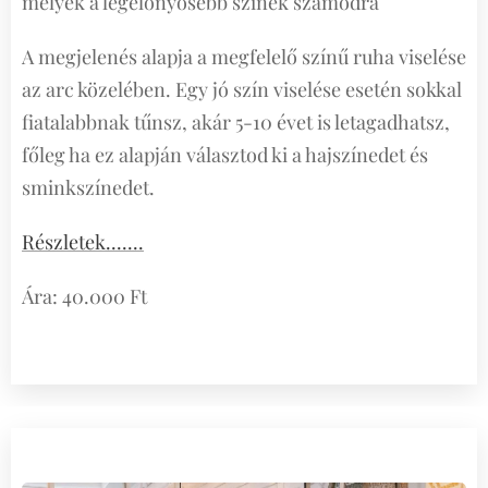
melyek a legelőnyösebb színek számodra
A megjelenés alapja a megfelelő színű ruha viselése
az arc közelében. Egy jó szín viselése esetén sokkal
fiatalabbnak tűnsz, akár 5-10 évet is letagadhatsz,
főleg ha ez alapján választod ki a hajszínedet és
sminkszínedet.
Részletek.......
Ára: 40.000 Ft