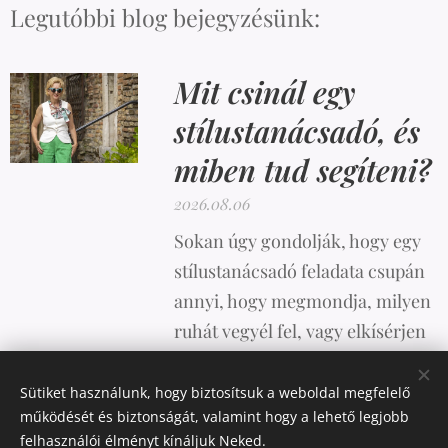
Legutóbbi blog bejegyzésünk:
Mit csinál egy
stílustanácsadó, és
miben tud segíteni?
2026.08.06
Sokan úgy gondolják, hogy egy
stílustanácsadó feladata csupán
annyi, hogy megmondja, milyen
ruhát vegyél fel, vagy elkísérjen
vásárolni. A valóság azonban
ennél sokkal összetettebb.
Sütiket használunk, hogy biztosítsuk a weboldal megfelelő
működését és biztonságát, valamint hogy a lehető legjobb
felhasználói élményt kínáljuk Neked.