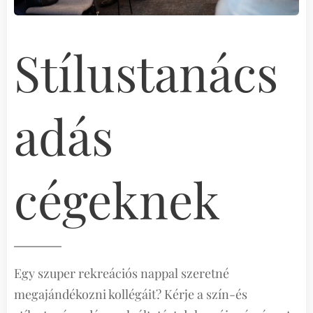
Stílustanács
adás
cégeknek
Egy szuper rekreációs nappal szeretné
megajándékozni kollégáit? Kérje a szín-és