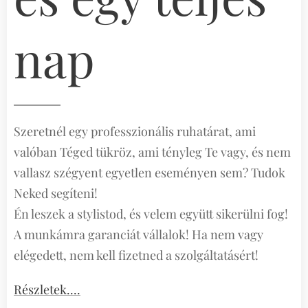
nap
Szeretnél egy professzionális ruhatárat, ami
valóban Téged tükröz, ami tényleg Te vagy, és nem
vallasz szégyent egyetlen eseményen sem? Tudok
Neked segíteni!
Én leszek a stylistod, és velem együtt sikerülni fog!
A munkámra garanciát vállalok! Ha nem vagy
elégedett, nem kell fizetned a szolgáltatásért!
Részletek....