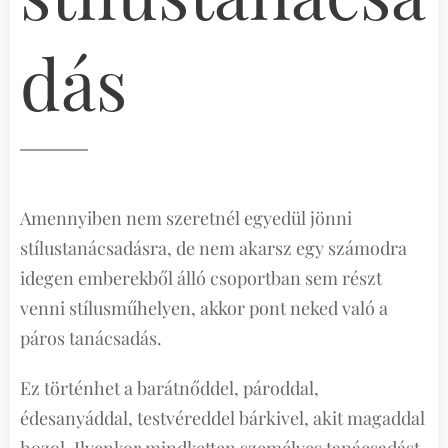
dás
Amennyiben nem szeretnél egyedül jönni
stílustanácsadásra, de nem akarsz egy számodra
idegen emberekből álló csoportban sem részt
venni stílusműhelyen, akkor pont neked való a
páros tanácsadás.
Ez történhet a barátnőddel, pároddal,
édesanyáddal, testvéreddel bárkivel, akit magaddal