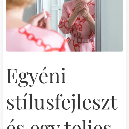
Egyéni
stílusfejleszt
és egy teljes