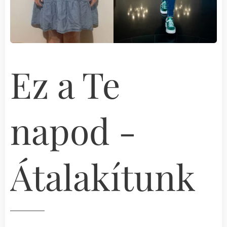
Ez a Te
napod -
Átalakítunk