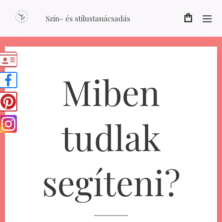
Szín- és stílustanácsadás
Miben
tudlak
segíteni?