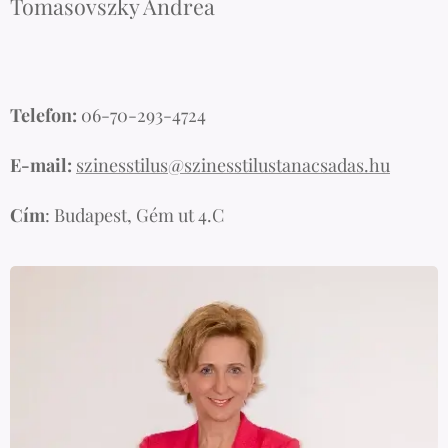
Tomasovszky Andrea
Telefon:
06-70-293-4724
E-mail:
szinesstilus@szinesstilustanacsadas.hu
Cím
: Budapest, Gém ut 4.C