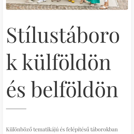
Stílustáboro
k külföldön
és belföldön
Különböző tematikájú és felépítésű táborokban