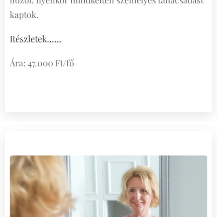
hozol. Ilyenkor mindketten személyes tanácsadást
kaptok.
Részletek......
Ára: 47.000 Ft/fő