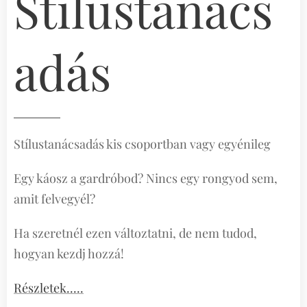
Stílustanács
adás
Stílustanácsadás kis csoportban vagy egyénileg
Egy káosz a gardróbod? Nincs egy rongyod sem,
amit felvegyél?
Ha szeretnél ezen változtatni, de nem tudod,
hogyan kezdj hozzá!
Részletek.....