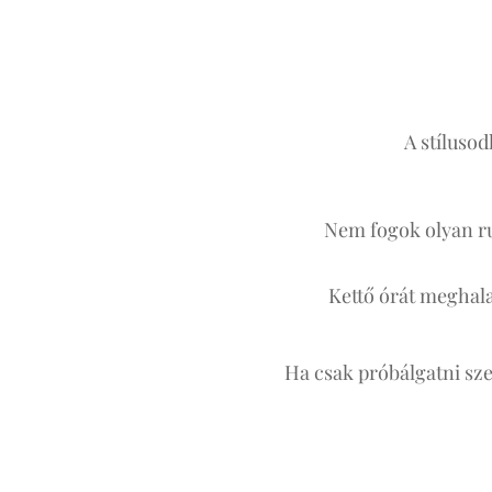
A stíluso
Nem fogok olyan ruh
Kettő órát meghala
Ha csak próbálgatni szer