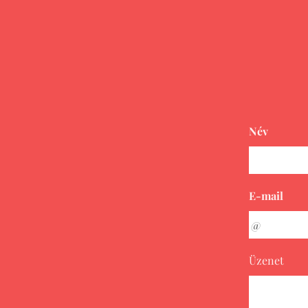
J
Név
E-mail
Üzenet