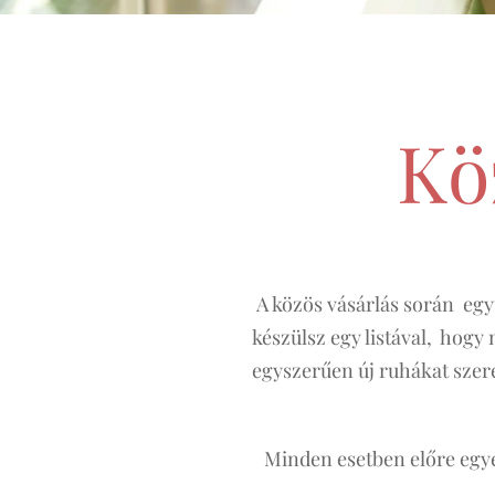
Kö
A közös vásárlás során egy
készülsz egy listával, hogy
egyszerűen új ruhákat szere
Minden esetben előre egye