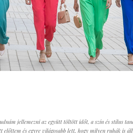
tudnám jellemezni az együtt töltött időt, a szín és stílus t
 előttem és egyre világosabb lett, hogy milyen ruhák is ál