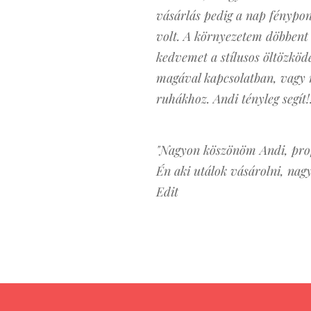
vásárlás pedig a nap fénypon
volt. A környezetem döbbent 
kedvemet a stílusos öltözköd
magával kapcsolatban, vagy n
ruhákhoz. Andi tényleg segít!!!
"Nagyon köszönöm Andi, profi
Én aki utálok vásárolni, na
Edit