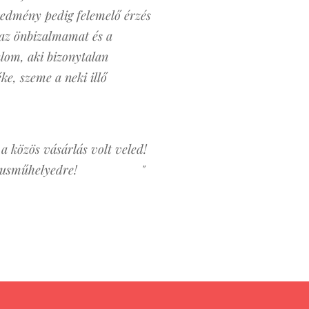
redmény pedig felemelő érzés
a az önbizalmamat és a
lom, aki bizonytalan
ke, szeme a neki illő
a közös vásárlás volt veled!
tílusműhelyedre! 👏👏👏👍"