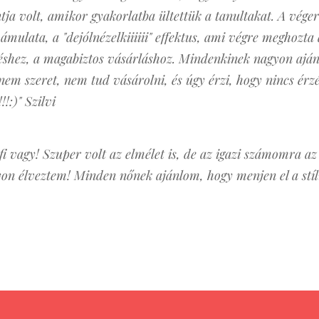
tja volt, amikor gyakorlatba ültettük a tanultakat. A vége
ámulata, a "dejólnézelkiiiiii" effektus, ami végre meghozt
éshez, a magabiztos vásárláshoz. Mindenkinek nagyon aján
em szeret, nem tud vásárolni, és úgy érzi, hogy nincs érzé
!:)" Szilvi
 vagy! Szuper volt az elmélet is, de az igazi számomra az 
gyon élveztem! Minden nőnek ajánlom, hogy menjen el a s