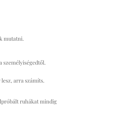
k mutatni.
 a személyiségedtől.
lesz, arra számíts.
felpróbált ruhákat mindig