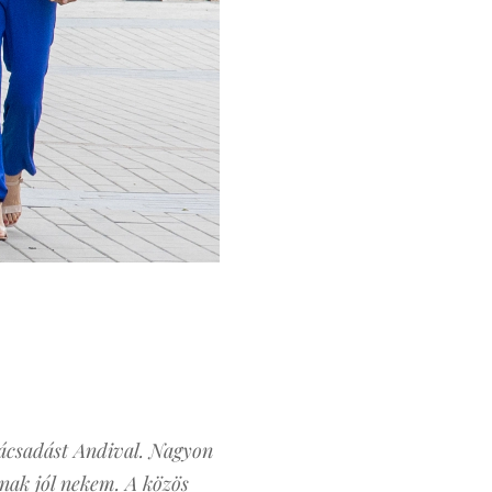
anácsadást Andival. Nagyon
lnak jól nekem. A közös