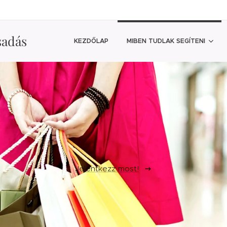
sadás
KEZDŐLAP
MIBEN TUDLAK SEGÍTENI
Jelentkezz most!