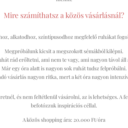
Mire számíthatsz a közös vásárlásnál?
dhoz, alkatodhoz, színtípusodhoz megfelelő ruhákat fogo
Megpróbálunk kicsit a megszokott sémákból kilépni.
át rád erőltetni, ami nem te vagy, ami nagyon távol áll
Már egy óra alatt is nagyon sok ruhát tudsz felpróbálni.
dó vásárlás nagyon ritka, mert a két óra nagyon intenzív 
etnél, és nem feltétlenül vásárolni, az is lehetséges. A 
befotózzuk inspirációs céllal.
A közös shopping ára: 20.000 Ft/óra