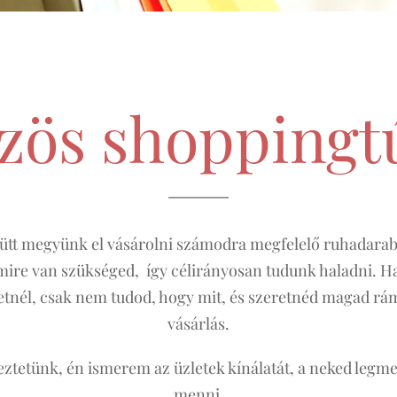
zös shoppingt
ütt megyünk el vásárolni számodra megfelelő ruhadarab
 mire van szükséged, így célirányosan tudunk haladni. Ha 
tnél, csak nem tudod, hogy mit, és szeretnéd magad rám 
vásárlás.
ztetünk, én ismerem az üzletek kínálatát, a neked legm
menni.