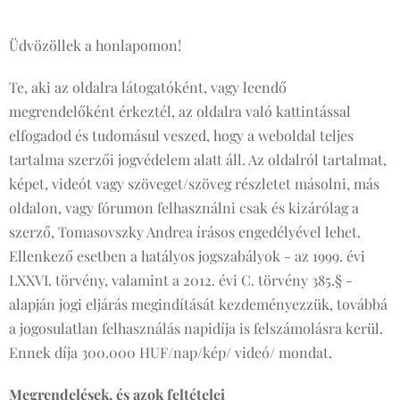
Üdvözöllek a honlapomon!
Te, aki az oldalra látogatóként, vagy leendő
megrendelőként érkeztél, az oldalra való kattintással
elfogadod és tudomásul veszed, hogy a weboldal teljes
tartalma szerzői jogvédelem alatt áll. Az oldalról tartalmat,
képet, videót vagy szöveget/szöveg részletet másolni, más
oldalon, vagy fórumon felhasználni csak és kizárólag a
szerző, Tomasovszky Andrea írásos engedélyével lehet.
Ellenkező esetben a hatályos jogszabályok - az 1999. évi
LXXVI. törvény, valamint a 2012. évi C. törvény 385.§ -
alapján jogi eljárás megindítását kezdeményezzük, továbbá
a jogosulatlan felhasználás napidíja is felszámolásra kerül.
Ennek díja 300.000 HUF/nap/kép/ videó/ mondat.
Megrendelések, és azok feltételei