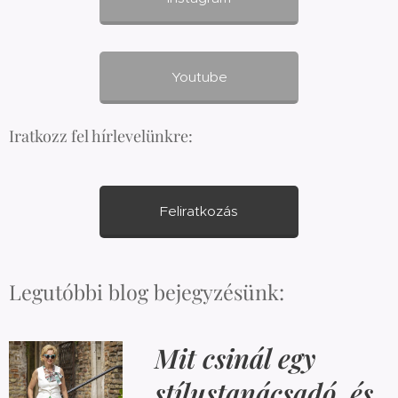
Youtube
Iratkozz fel hírlevelünkre:
Feliratkozás
Legutóbbi blog bejegyzésünk:
Mit csinál egy
stílustanácsadó, és