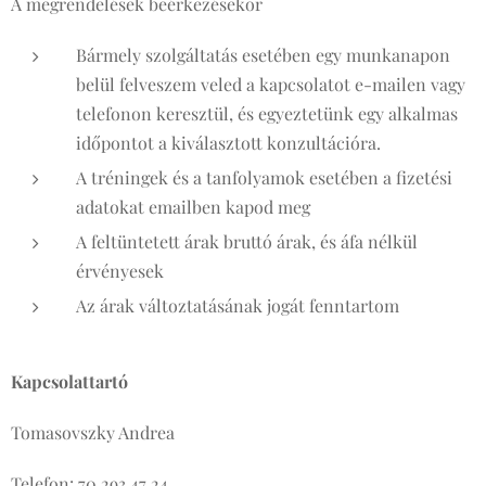
A megrendelések beérkezésekor
Bármely szolgáltatás esetében egy munkanapon
belül felveszem veled a kapcsolatot e-mailen vagy
telefonon keresztül, és egyeztetünk egy alkalmas
időpontot a kiválasztott konzultációra.
A tréningek és a tanfolyamok esetében a fizetési
adatokat emailben kapod meg
A feltüntetett árak bruttó árak, és áfa nélkül
érvényesek
Az árak változtatásának jogát fenntartom
Kapcsolattartó
Tomasovszky Andrea
Telefon: 70 293 47 24