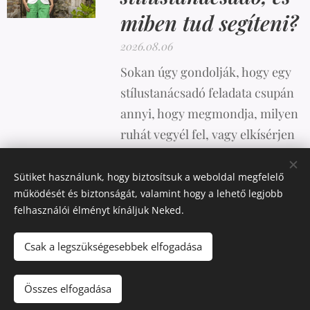
miben tud segíteni?
2026.08.06
Sokan úgy gondolják, hogy egy
stílustanácsadó feladata csupán
annyi, hogy megmondja, milyen
ruhát vegyél fel, vagy elkísérjen
vásárolni. A valóság azonban
ennél sokkal összetettebb.
Sütiket használunk, hogy biztosítsuk a weboldal megfelelő
működését és biztonságát, valamint hogy a lehető legjobb
felhasználói élményt kínáljuk Neked.
Csak a legszükségesebbek elfogadása
Az oldalt a
Webnode
működteti
Sütik
Pénznem
Összes elfogadása
USD $
HUF Ft