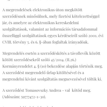
A megrendelések elektronikus úton megkötött
szerződésnek minősülnek, mely fizetési kötelezettséggel
jár, és amelyre az elektronikus kereskedelmi
szolgáltatások, valamint az információs társadalommal
összefüggő szolgáltatások egyes kérdéseiről szóló 2001. évi
CVIII. törvény 5. és 6. §-ában foglaltak irányadóak.
Megrendelés esetén a szerződéskötés a távollevők között
kötött szerződésekről szóló 45/2014. (II.26.)
Kormányrendelet 4. § (10) bekezdése alapján történik meg.
A szerződést megrendelő űrlap kitöltésével és a
megrendelni kívánt szolgáltatás megnevezésével töltik ki.
A szerződést Tomasovszky Andrea - val kötöd meg.
(Adószám: 59777472-1-30).