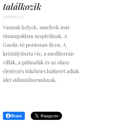
találkozik
2026.07.25
Vannak helyek, amelyek már
önmagukban inspirálnak. A
Garda-tó pontosan ilyen. A
kristálytiszta víz, a mediterrán
villák, a pálmafák és az olasz
életérzés tökéletes hátteret adtak
idei stílustáborunknak.
Share