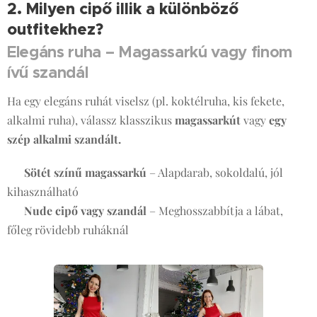
2. Milyen cipő illik a különböző
outfitekhez?
👗👖👚
Elegáns ruha – Magassarkú vagy finom
ívű szandál
Ha egy elegáns ruhát viselsz (pl. koktélruha, kis fekete,
alkalmi ruha), válassz klasszikus
magassarkút
vagy
egy
szép alkalmi szandált.
✅
Sötét színű magassarkú
– Alapdarab, sokoldalú, jól
kihasználható
✅
Nude cipő
vagy szandál
– Meghosszabbítja a lábat,
főleg rövidebb ruháknál