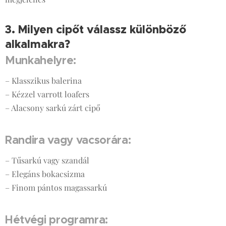
3. Milyen cipőt válassz különböző
alkalmakra?
🎯
Munkahelyre:
– Klasszikus balerina
– Kézzel varrott loafers
– Alacsony sarkú zárt cipő
Randira vagy vacsorára:
– Tűsarkú vagy szandál
– Elegáns bokacsizma
– Finom pántos magassarkú
Hétvégi programra: