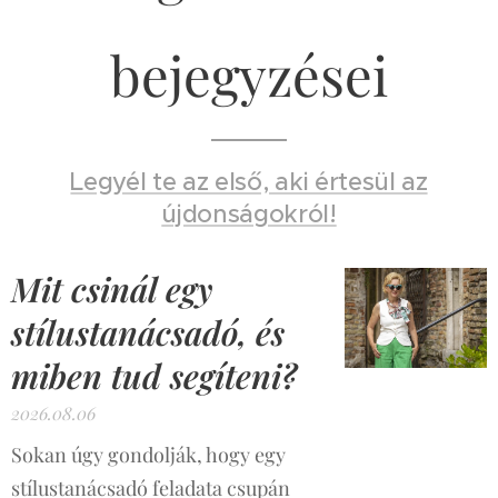
bejegyzései
Legyél te az első, aki értesül az
újdonságokról!
Mit csinál egy
stílustanácsadó, és
miben tud segíteni?
2026.08.06
Sokan úgy gondolják, hogy egy
stílustanácsadó feladata csupán