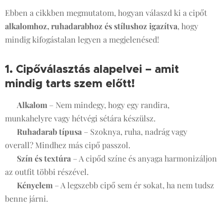
Ebben a cikkben megmutatom, hogyan válaszd ki a cipőt
alkalomhoz, ruhadarabhoz és stílushoz igazítva
, hogy
mindig kifogástalan legyen a megjelenésed!
1. Cipőválasztás alapelvei – amit
mindig tarts szem előtt!
👀
✔
Alkalom
– Nem mindegy, hogy egy randira,
munkahelyre vagy hétvégi sétára készülsz.
✔
Ruhadarab típusa
– Szoknya, ruha, nadrág vagy
overall? Mindhez más cipő passzol.
✔
Szín és textúra
– A cipőd színe és anyaga harmonizáljon
az outfit többi részével.
✔
Kényelem
– A legszebb cipő sem ér sokat, ha nem tudsz
benne járni. 😉