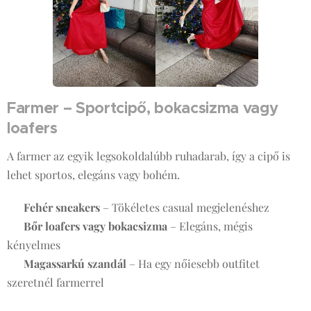
Farmer – Sportcipő, bokacsizma vagy
loafers
A farmer az egyik legsokoldalúbb ruhadarab, így a cipő is
lehet sportos, elegáns vagy bohém.
✔
Fehér sneakers
– Tökéletes casual megjelenéshez
✔
Bőr loafers vagy bokacsizma
– Elegáns, mégis
kényelmes
✔
Magassarkú szandál
– Ha egy nőiesebb outfitet
szeretnél farmerrel