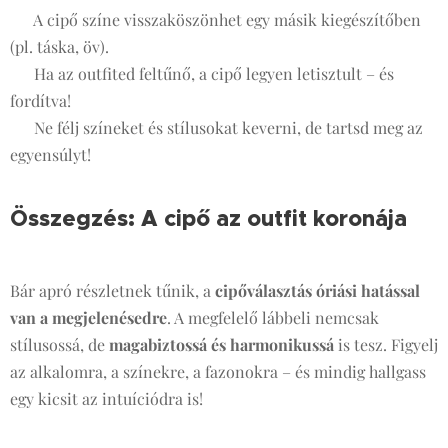
✨ A cipő színe visszaköszönhet egy másik kiegészítőben
(pl. táska, öv).
✨ Ha az outfited feltűnő, a cipő legyen letisztult – és
fordítva!
✨ Ne félj színeket és stílusokat keverni, de tartsd meg az
egyensúlyt!
Összegzés: A cipő az outfit koronája
👑
Bár apró részletnek tűnik, a
cipőválasztás óriási hatással
van a megjelenésedre
. A megfelelő lábbeli nemcsak
stílusossá, de
magabiztossá és harmonikussá
is tesz. Figyelj
az alkalomra, a színekre, a fazonokra – és mindig hallgass
egy kicsit az intuíciódra is!