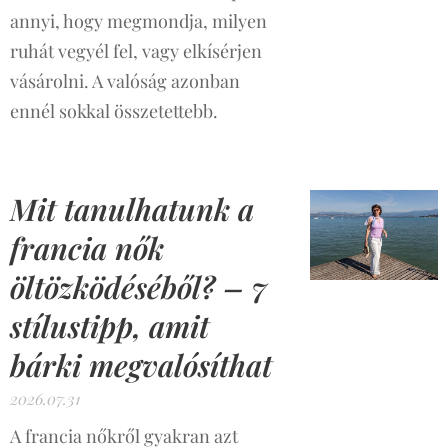
annyi, hogy megmondja, milyen
ruhát vegyél fel, vagy elkísérjen
vásárolni. A valóság azonban
ennél sokkal összetettebb.
Mit tanulhatunk a
francia nők
öltözködéséből? – 7
stílustipp, amit
bárki megvalósíthat
2026.07.31
A francia nőkről gyakran azt