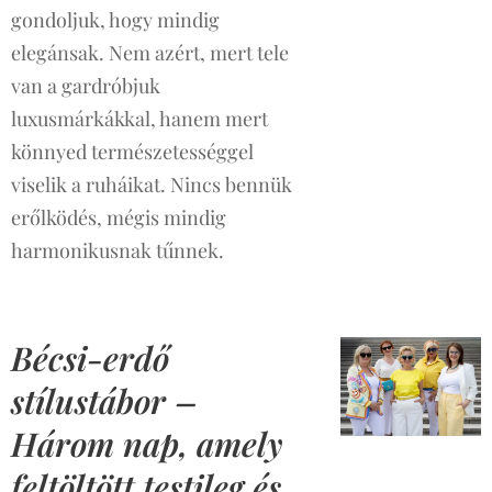
gondoljuk, hogy mindig
elegánsak. Nem azért, mert tele
van a gardróbjuk
luxusmárkákkal, hanem mert
könnyed természetességgel
viselik a ruháikat. Nincs bennük
erőlködés, mégis mindig
harmonikusnak tűnnek.
Bécsi-erdő
stílustábor –
Három nap, amely
feltöltött testileg és