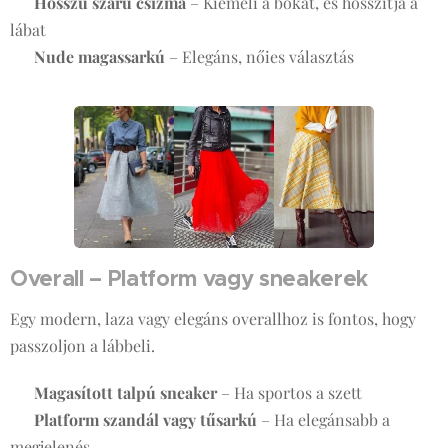
✅
Hosszú szárú csizma
– Kiemeli a bokát, és hosszítja a
lábat
✅
Nude magassarkú
– Elegáns, nőies választás
Overall – Platform vagy sneakerek
Egy modern, laza vagy elegáns overallhoz is fontos, hogy
passzoljon a lábbeli.
✔
Magasított talpú sneaker
– Ha sportos a szett
✔
Platform szandál vagy tűsarkú
– Ha elegánsabb a
megjelenés