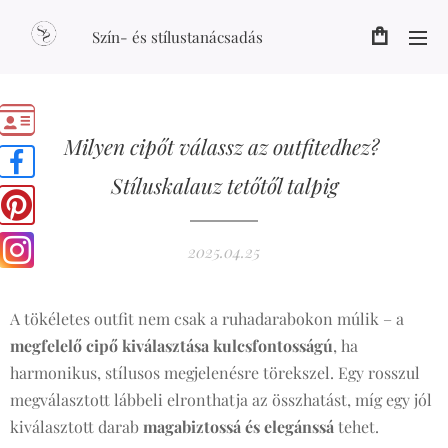
Szín- és stílustanácsadás
Milyen cipőt válassz az outfitedhez?
Stíluskalauz tetőtől talpig
2025.04.25
A tökéletes outfit nem csak a ruhadarabokon múlik – a
megfelelő cipő kiválasztása kulcsfontosságú
, ha
harmonikus, stílusos megjelenésre törekszel. Egy rosszul
megválasztott lábbeli elronthatja az összhatást, míg egy jól
kiválasztott darab
magabiztossá és elegánssá
tehet.