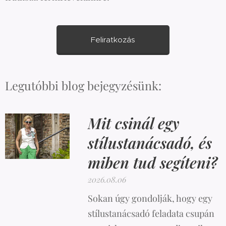
Feliratkozás
Legutóbbi blog bejegyzésünk:
Mit csinál egy
stílustanácsadó, és
miben tud segíteni?
2026.08.06
Sokan úgy gondolják, hogy egy
stílustanácsadó feladata csupán