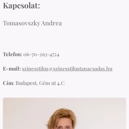
Kapcsolat:
Tomasovszky Andrea
Telefon:
06-70-293-4724
E-mail:
szinesstilus@szinesstilustanacsadas.hu
Cím
: Budapest, Gém ut 4.C