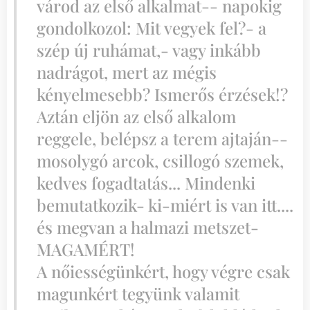
várod az első alkalmat-- napokig
gondolkozol: Mit vegyek fel?- a
szép új ruhámat,- vagy inkább
nadrágot, mert az mégis
kényelmesebb? Ismerős érzések!?
Aztán eljön az első alkalom
reggele, belépsz a terem ajtaján--
mosolygó arcok, csillogó szemek,
kedves fogadtatás... Mindenki
bemutatkozik- ki-miért is van itt....
és megvan a halmazi metszet-
MAGAMÉRT!
A nőiességünkért, hogy végre csak
magunkért tegyünk valamit