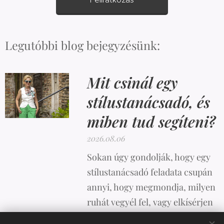
Legutóbbi blog bejegyzésünk:
Mit csinál egy
stílustanácsadó, és
miben tud segíteni?
2026.08.06
Sokan úgy gondolják, hogy egy
stílustanácsadó feladata csupán
annyi, hogy megmondja, milyen
ruhát vegyél fel, vagy elkísérjen
vásárolni. A valóság azonban