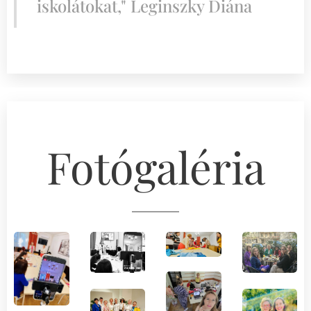
iskolátokat," Leginszky Diána
Fotógaléria