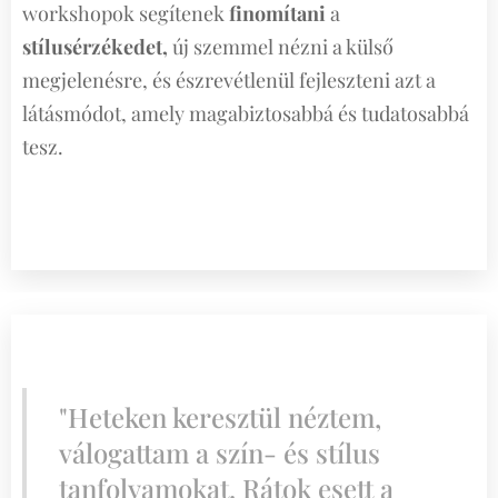
workshopok segítenek
finomítani
a
stílusérzékedet,
új szemmel nézni a külső
megjelenésre, és észrevétlenül fejleszteni azt a
látásmódot, amely magabiztosabbá és tudatosabbá
tesz.
"Heteken keresztül néztem,
válogattam a szín- és stílus
tanfolyamokat. Rátok esett a