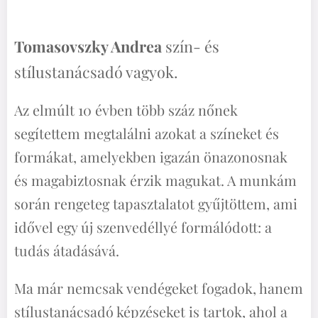
Tomasovszky Andrea
szín- és
stílustanácsadó vagyok.
Az elmúlt 10 évben több száz nőnek
segítettem megtalálni azokat a színeket és
formákat, amelyekben igazán önazonosnak
és magabiztosnak érzik magukat. A munkám
során rengeteg tapasztalatot gyűjtöttem, ami
idővel egy új szenvedéllyé formálódott: a
tudás átadásává.
Ma már nemcsak vendégeket fogadok, hanem
stílustanácsadó képzéseket is tartok, ahol a