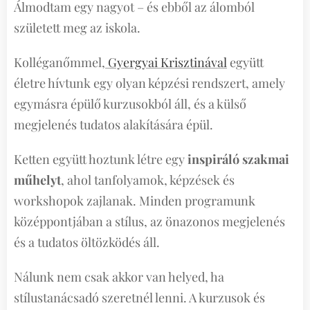
Álmodtam egy nagyot – és ebből az álomból
született meg az iskola.
Kolléganőmmel,
Gyergyai Krisztinával
együtt
életre hívtunk egy olyan képzési rendszert, amely
egymásra épülő kurzusokból áll, és a külső
megjelenés tudatos alakítására épül.
Ketten együtt hoztunk létre egy
inspiráló szakmai
műhelyt
, ahol tanfolyamok, képzések és
workshopok zajlanak. Minden programunk
középpontjában a stílus, az önazonos megjelenés
és a tudatos öltözködés áll.
Nálunk nem csak akkor van helyed, ha
stílustanácsadó szeretnél lenni. A kurzusok és