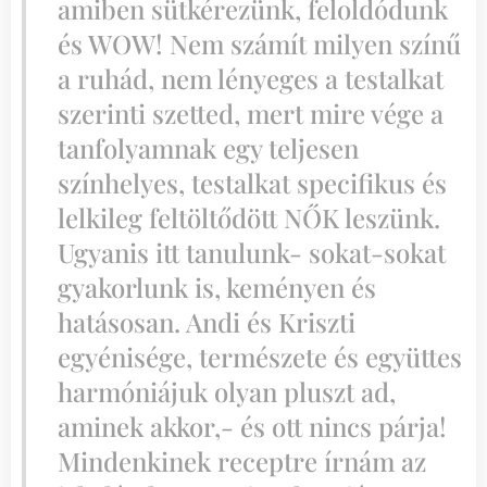
amiben sütkérezünk, feloldódunk
és WOW! Nem számít milyen színű
a ruhád, nem lényeges a testalkat
szerinti szetted, mert mire vége a
tanfolyamnak egy teljesen
színhelyes, testalkat specifikus és
lelkileg feltöltődött NŐK leszünk.
Ugyanis itt tanulunk- sokat-sokat
gyakorlunk is, keményen és
hatásosan. Andi és Kriszti
egyénisége, természete és együttes
harmóniájuk olyan pluszt ad,
aminek akkor,- és ott nincs párja!
Mindenkinek receptre írnám az