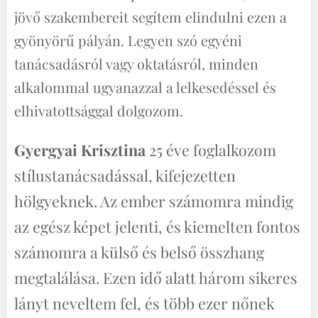
jövő szakembereit segítem elindulni ezen a
gyönyörű pályán. Legyen szó egyéni
tanácsadásról vagy oktatásról, minden
alkalommal ugyanazzal a lelkesedéssel és
elhivatottsággal dolgozom.
Gyergyai Krisztina
25 éve foglalkozom
stílustanácsadással, kifejezetten
hölgyeknek. Az ember számomra mindig
az egész képet jelenti, és kiemelten fontos
számomra a külső és belső összhang
megtalálása. Ezen idő alatt három sikeres
lányt neveltem fel, és több ezer nőnek