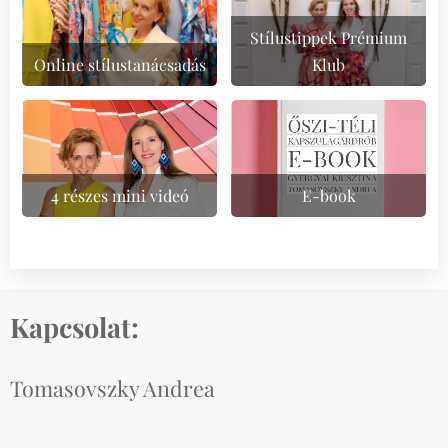
Stílustippek Prémium
Online stílustanácsadás
Klub
4 részes mini videó
E-book
Kapcsolat:
Tomasovszky Andrea