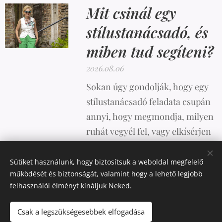
Mit csinál egy
stílustanácsadó, és
miben tud segíteni?
2026.08.06
Sokan úgy gondolják, hogy egy
stílustanácsadó feladata csupán
annyi, hogy megmondja, milyen
ruhát vegyél fel, vagy elkísérjen
vásárolni. A valóság azonban
ennél sokkal összetettebb.
Sütiket használunk, hogy biztosítsuk a weboldal megfelelő
működését és biztonságát, valamint hogy a lehető legjobb
felhasználói élményt kínáljuk Neked.
Csak a legszükségesebbek elfogadása
Az oldalt a
Webnode
működteti
Sütik