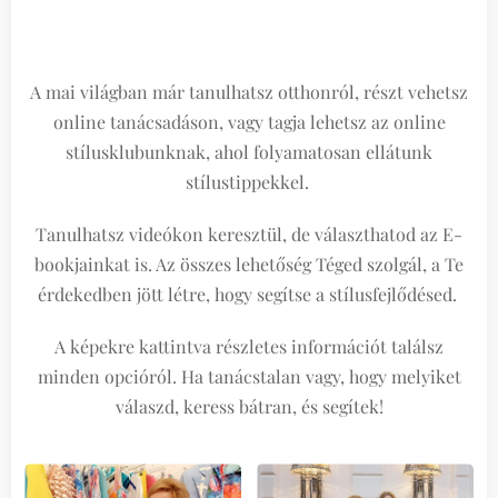
A mai világban már tanulhatsz otthonról, részt vehetsz
online tanácsadáson, vagy tagja lehetsz az online
stílusklubunknak, ahol folyamatosan ellátunk
stílustippekkel.
Tanulhatsz videókon keresztül, de választhatod az E-
bookjainkat is. Az összes lehetőség Téged szolgál, a Te
érdekedben jött létre, hogy segítse a stílusfejlődésed.
A képekre kattintva részletes információt találsz
minden opcióról. Ha tanácstalan vagy, hogy melyiket
válaszd, keress bátran, és segítek!