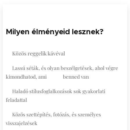
Milyen élményeid lesznek?
Közös reggelik kávéval
🟡
Lassú séták, és olyan beszélgetések, ahol végre
🟡
kimondhatod, ami benned van
Haladó stílusfoglalkozások sok gyakorlati
🟡
feladattal
Közös szettépítés, fotózás, és személyes
🟡
visszajelzések