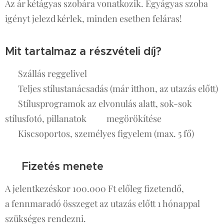
Az ár kétágyas szobára vonatkozik. Egyágyas szoba
igényt jelezd kérlek, minden esetben feláras!
Mit tartalmaz a részvételi díj?
✔️ Szállás reggelivel
✔️ Teljes stílustanácsadás (már itthon, az utazás előtt)
✔️ Stílusprogramok az elvonulás alatt, sok-sok
stílusfotó, pillanatok megörökítése
✔️ Kiscsoportos, személyes figyelem (max. 5 fő)
💡 Fizetés menete
A jelentkezéskor 100.000 Ft előleg fizetendő,
a fennmaradó összeget az utazás előtt 1 hónappal
szükséges rendezni.