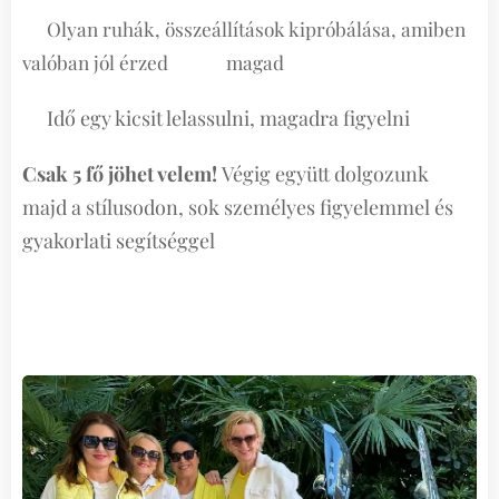
Olyan ruhák, összeállítások kipróbálása, amiben
🟡
valóban jól érzed magad
Idő egy kicsit lelassulni, magadra figyelni
🟡
Csak 5 fő jöhet velem!
Végig együtt dolgozunk
majd a stílusodon, sok személyes figyelemmel és
gyakorlati segítséggel