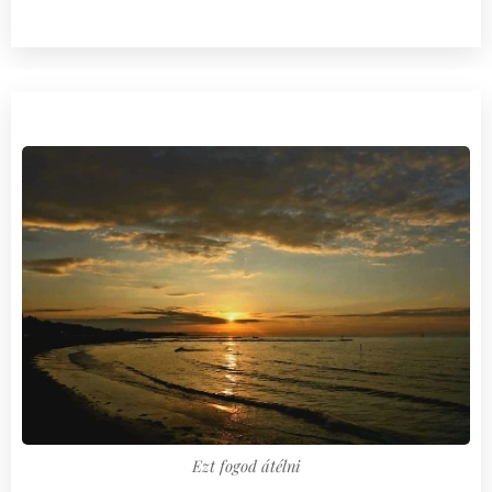
Ezt fogod átélni