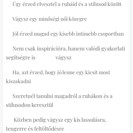
Úgy érzed elvesztél a ruháid és a stílusod között
🟡
Vágysz egy minőségi női közegre
🟡
Jól érzed magad egy kisebb intimebb csoportban
🟡
Nem csak inspirációra, hanem valódi gyakorlati
🟡
segítségre is vágysz
Ha, azt érzed, hogy jó lenne egy kicsit most
🟡
kiszakadni
Szeretnél tanulni magadról a ruhákon és a
🟡
stílusodon keresztül
Közben pedig vágysz egy kis lassulásra,
🟡
tengerre és feltöltődésre