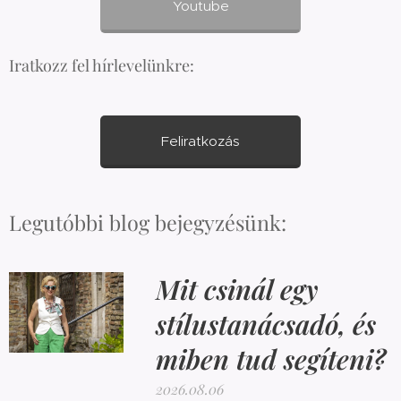
Youtube
Iratkozz fel hírlevelünkre:
Feliratkozás
Legutóbbi blog bejegyzésünk:
Mit csinál egy
stílustanácsadó, és
miben tud segíteni?
2026.08.06