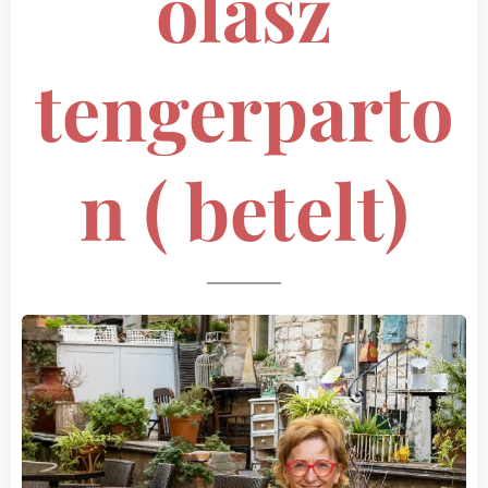
olasz
tengerparto
n ( betelt)