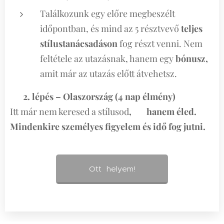
Találkozunk egy előre megbeszélt
időpontban, és mind az 5 résztvevő
teljes
stílustanácsadáson
fog részt venni. Nem
feltétele az utazásnak, hanem egy
bónusz,
amit már az utazás előtt átvehetsz.
👉
2. lépés – Olaszország (4 nap élmény)
Itt már nem keresed a stílusod
,
👉
hanem éled.
Mindenkire személyes figyelem és idő fog jutni.
Ott helyem!