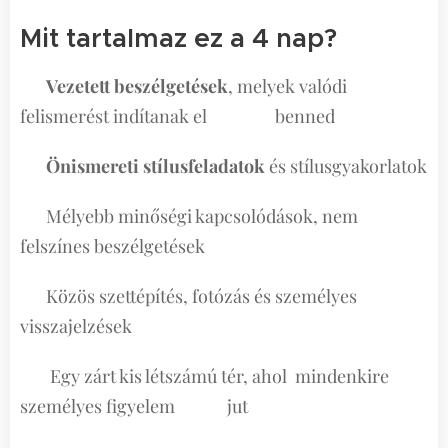
Mit tartalmaz ez a 4 nap?
👉
Vezetett beszélgetések
, melyek valódi
felismerést indítanak el benned
👉
Önismereti stílusfeladatok
és stílusgyakorlatok
👉 Mélyebb minőségi kapcsolódások, nem
felszínes beszélgetések
👉 Közös szettépítés, fotózás és személyes
visszajelzések
👉 Egy zárt kis létszámú tér, ahol mindenkire
személyes figyelem jut