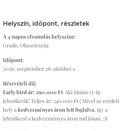
Helyszín, időpont, részletek
A 4 napos elvonulás helyszíne:
Grado, Olaszország
Időpont:
2026. szeptember 28-október 1.
Részvételi díj:
Early bird ár: 290.000 Ft
Aki június 15-ig
jelentkezik! Teljes ár: 340.000 Ft ( Mivel az eredeti
hely a
kedvezményes áron lett foglalva
, így a
jelentkező a kedvezményes áron tud jönni. :))