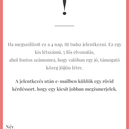
!
Ha megszólított ez a 4 nap, itt tudsz jelentkezni. Ez egy
kis létszámú, 5 fős elvonulás,
ahol fontos számomra, hogy valóban egy jó, támogató
közeg jöjjön létre.
A jelentkezés után e-mailben küldök egy rövid
kérdéssort, hogy egy kicsit jobban megismerjelek.
Név