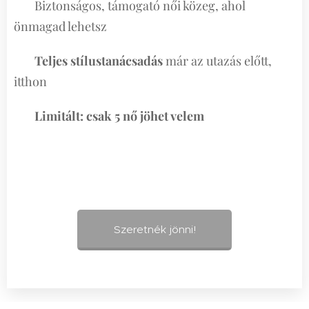
👉 Biztonságos, támogató női közeg, ahol
önmagad lehetsz
👉
Teljes stílustanácsadás
már az utazás előtt,
itthon
👉
Limitált: csak 5 nő jöhet velem
Szeretnék jönni!