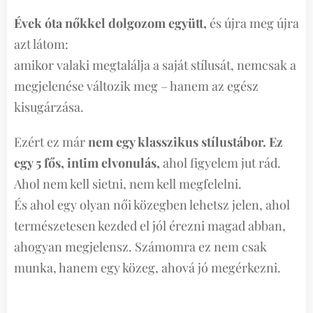
Évek óta nőkkel dolgozom együtt,
és újra meg újra
azt látom:
amikor valaki megtalálja a saját stílusát, nemcsak a
megjelenése változik meg – hanem az egész
kisugárzása.
Ezért ez már
nem egy klasszikus stílustábor. Ez
egy 5 fős, intim
elvonulás,
ahol figyelem jut rád.
Ahol nem kell sietni, nem kell megfelelni.
És ahol egy olyan női közegben lehetsz jelen, ahol
természetesen kezded el jól érezni magad abban,
ahogyan megjelensz. Számomra ez nem csak
munka, hanem egy közeg, ahová jó megérkezni.