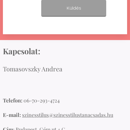
Küldés
Kapcsolat:
Tomasovszky Andrea
Telefon:
06-70-293-4724
E-mail:
szinesstilus@szinesstilustanacsadas.hu
Cím
: Budapest, Gém ut 4.C