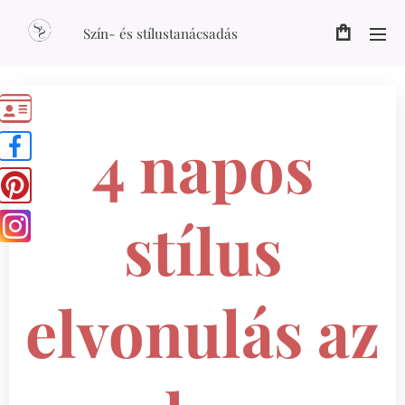
Szín- és stílustanácsadás
4 napos
stílus
elvonulás az