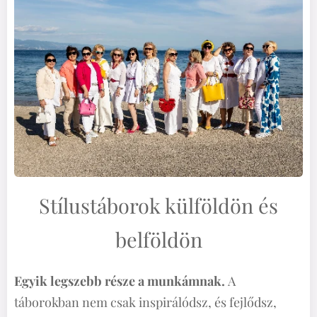
Stílustáborok külföldön és
belföldön
Egyik legszebb része a munkámnak.
A
táborokban nem csak inspirálódsz, és fejlődsz,