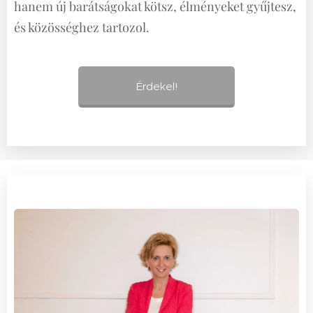
hanem új barátságokat kötsz, élményeket gyűjtesz,
és közösséghez tartozol.
Érdekel!