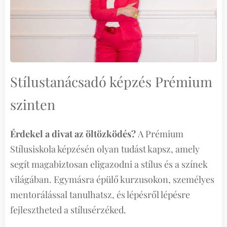
Stílustanácsadó képzés Prémium
szinten
Érdekel a divat az öltözködés?
A Prémium
Stílusiskola képzésén olyan tudást kapsz, amely
segít magabiztosan eligazodni a stílus és a színek
világában. Egymásra épülő kurzusokon, személyes
mentorálással tanulhatsz, és lépésről lépésre
fejlesztheted a stílusérzéked.