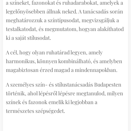
a színeket, fazonokat és ruhadarabokat, amelyek a
legelőnyösebben állnak neked. A tanácsadás során
meghatározzuk a színtípusodat, megvizsgáljuk a
testalkatodat, és megmutatom, hogyan alakíthatod
ki a saját stílusodat.
A cél, hogy olyan ruhatárad legyen, amely
harmonikus, könnyen kombinálható, és amelyben
magabiztosan érzed magad a mindennapokban.
A személyes szín- és stílustanácsadás Budapesten
történik, ahol lépésről lépésre megtanulod, milyen
színek és fazonok emelik ki legjobban a
természetes szépségedet.