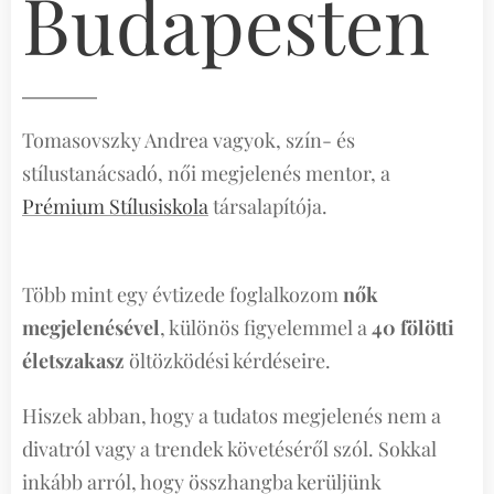
Budapesten
Tomasovszky Andrea vagyok, szín- és
stílustanácsadó, női megjelenés mentor, a
Prémium Stílusiskola
társalapítója.
Több mint egy évtizede foglalkozom
nők
megjelenésével
, különös figyelemmel a
40 fölötti
életszakasz
öltözködési kérdéseire.
Hiszek abban, hogy a tudatos megjelenés nem a
divatról vagy a trendek követéséről szól. Sokkal
inkább arról, hogy összhangba kerüljünk