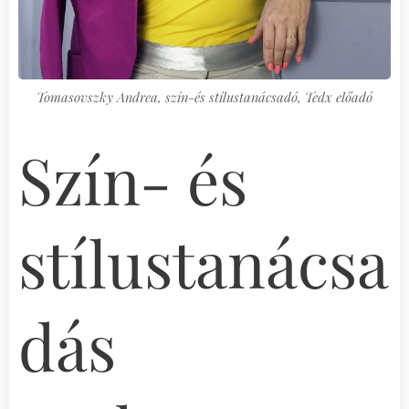
Tomasovszky Andrea, szín-és stílustanácsadó, Tedx előadó
Szín- és
stílustanácsa
dás