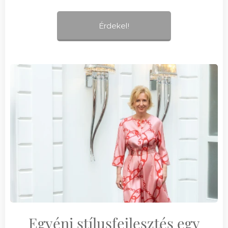
Érdekel!
Egyéni stílusfejlesztés egy