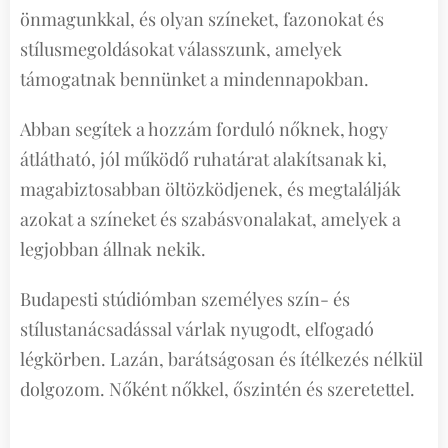
önmagunkkal, és olyan színeket, fazonokat és
stílusmegoldásokat válasszunk, amelyek
támogatnak bennünket a mindennapokban.
Abban segítek a hozzám forduló nőknek, hogy
átlátható, jól működő ruhatárat alakítsanak ki,
magabiztosabban öltözködjenek, és megtalálják
azokat a színeket és szabásvonalakat, amelyek a
legjobban állnak nekik.
Budapesti stúdiómban személyes szín- és
stílustanácsadással várlak nyugodt, elfogadó
légkörben. Lazán, barátságosan és ítélkezés nélkül
dolgozom. Nőként nőkkel, őszintén és szeretettel.