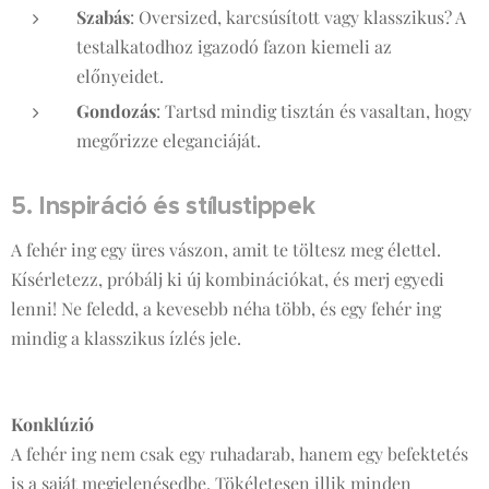
Szabás
: Oversized, karcsúsított vagy klasszikus? A
testalkatodhoz igazodó fazon kiemeli az
előnyeidet.
Gondozás
: Tartsd mindig tisztán és vasaltan, hogy
megőrizze eleganciáját.
5. Inspiráció és stílustippek
A fehér ing egy üres vászon, amit te töltesz meg élettel.
Kísérletezz, próbálj ki új kombinációkat, és merj egyedi
lenni! Ne feledd, a kevesebb néha több, és egy fehér ing
mindig a klasszikus ízlés jele.
Konklúzió
A fehér ing nem csak egy ruhadarab, hanem egy befektetés
is a saját megjelenésedbe. Tökéletesen illik minden