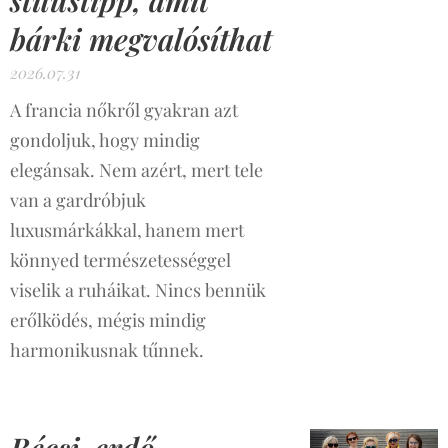
stílustipp, amit
bárki megvalósíthat
2026.07.31
A francia nőkről gyakran azt
gondoljuk, hogy mindig
elegánsak. Nem azért, mert tele
van a gardróbjuk
luxusmárkákkal, hanem mert
könnyed természetességgel
viselik a ruháikat. Nincs bennük
erőlködés, mégis mindig
harmonikusnak tűnnek.