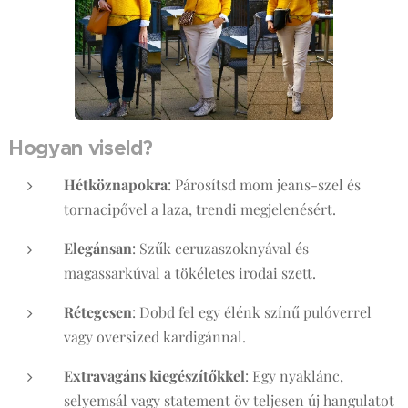
Hogyan viseld?
Hétköznapokra
: Párosítsd mom jeans-szel és
tornacipővel a laza, trendi megjelenésért.
Elegánsan
: Szűk ceruzaszoknyával és
magassarkúval a tökéletes irodai szett.
Rétegesen
: Dobd fel egy élénk színű pulóverrel
vagy oversized kardigánnal.
Extravagáns kiegészítőkkel
: Egy nyaklánc,
selyemsál vagy statement öv teljesen új hangulatot