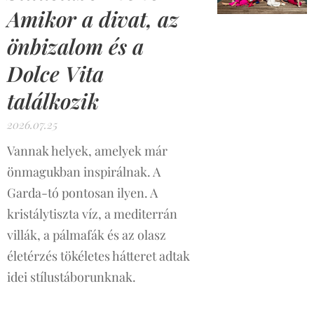
Amikor a divat, az
önbizalom és a
Dolce Vita
találkozik
2026.07.25
Vannak helyek, amelyek már
önmagukban inspirálnak. A
Garda-tó pontosan ilyen. A
kristálytiszta víz, a mediterrán
villák, a pálmafák és az olasz
életérzés tökéletes hátteret adtak
idei stílustáborunknak.