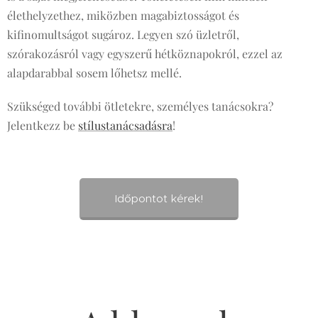
élethelyzethez, miközben magabiztosságot és
kifinomultságot sugároz. Legyen szó üzletről,
szórakozásról vagy egyszerű hétköznapokról, ezzel az
alapdarabbal sosem lőhetsz mellé.
Szükséged további ötletekre, személyes tanácsokra?
Jelentkezz be
stílustanácsadásra
!
Időpontot kérek!