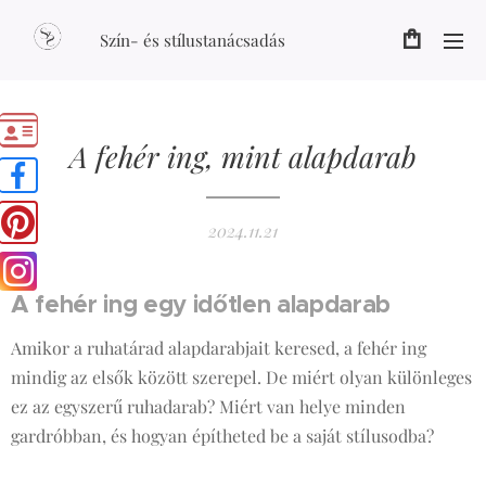
Szín- és stílustanácsadás
A fehér ing, mint alapdarab
2024.11.21
A fehér ing egy időtlen alapdarab
Amikor a ruhatárad alapdarabjait keresed, a fehér ing
mindig az elsők között szerepel. De miért olyan különleges
ez az egyszerű ruhadarab? Miért van helye minden
gardróbban, és hogyan építheted be a saját stílusodba?