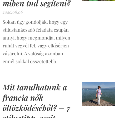
miben tud segíteni?
2026.08.06
Sokan úgy gondolják, hogy egy
stílustanácsadó feladata csupán
annyi, hogy megmondja, milyen
ruhát vegyél fel, vagy elkísérjen
vásárolni. A valóság azonban
ennél sokkal összetettebb.
Mit tanulhatunk a
francia nők
öltözködéséből? – 7