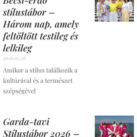
Bécsi-erdő
stílustábor –
Három nap, amely
feltöltött testileg és
lelkileg
2026.07.28
Amikor a stílus találkozik a
kultúrával és a természet
szépségével
Garda-tavi
Stílustábor 2026 –