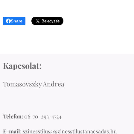
Share
Kapcsolat:
Tomasovszky Andrea
Telefon:
06-70-293-4724
E-mail:
szinesstilus@szinesstilustanacsadas.hu