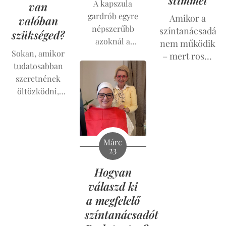
hétvégi
A kapszula
van
volt benne.
kurzust.
gardrób egyre
Amikor a
Ezek
valóban
népszerűbb
színtanácsadás
fantasztikus
szükséged?
azoknál a
nem működik
pillanatok.
Sokan, amikor
nőknél, akik
– mert rossz
tudatosabban
szeretnének
a színtípus
szeretnének
stílusosan,
lett
öltözködni,
mégis
megállapítva
elsőként a
egyszerűen
színtanácsadás
öltözködni
. Ha
iránt kezdenek
te is úgy érzed,
érdeklődni.
Márc
hogy tele van a
23
Szeretnék
szekrényed
tudni, melyik
ruhákkal,
Hogyan
árnyalat áll jól,
mégis gyakran
válaszd ki
milyen a
azt mondod:
a megfelelő
színtípusuk
,
"nincs mit
színtanácsadót
tavaszok-e,
felvennem"
,