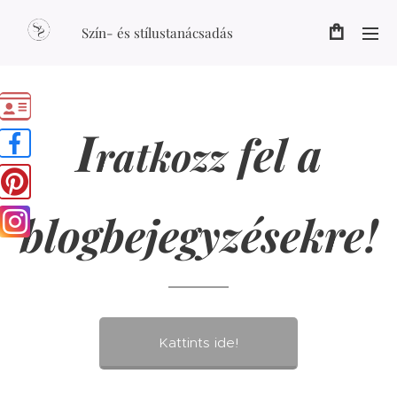
Szín- és stílustanácsadás
I
fel a
ratkozz
blogbejegyzésekre!
Kattints ide!