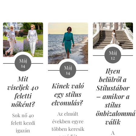
Máj
12
Máj
14
Máj
Ilyen
14
Mit
belülről a
Kinek való
viseljek 40
Stílustábor
egy stílus
feletti
– amikor a
elvonulás?
nőként?
stílus
önbizalommá
Az elmúlt
Sok nő 40
válik
években egyre
felett kezdi
többen keresik
igazán
A