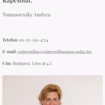
Kapcsolat:
válaszd ki a
számodra
Tomasovszky Andrea
megfelelő
színtanácsadót
Budapesten
,
amikor már
több helyen is
Telefon:
06-70-293-4724
elérhető ez a
szolgáltatás?
E-mail:
szinesstilus@szinesstilustanacsadas.hu
Cím
: Budapest, Gém ut 4.C