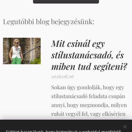
Legutóbbi blog bejegyzésünk:
Mit csinál egy
stílustanácsadó, és
miben tud segíteni?
2026.08.06
Sokan úgy gondolják, hogy egy
stílustanácsadó feladata csupán
annyi, hogy megmondja, milyen
ruhát vegyél fel, vagy elkísérjen
vásárolni. A valóság azonban
ennél sokkal összetettebb.
Sütiket használunk, hogy biztosítsuk a weboldal megfelelő