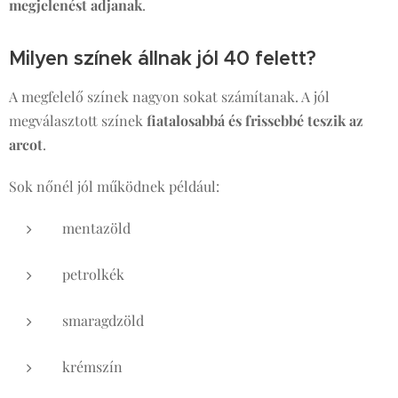
megjelenést adjanak
.
Milyen színek állnak jól 40 felett?
A megfelelő színek nagyon sokat számítanak. A jól
megválasztott színek
fiatalosabbá és frissebbé teszik az
arcot
.
Sok nőnél jól működnek például:
mentazöld
petrolkék
smaragdzöld
krémszín