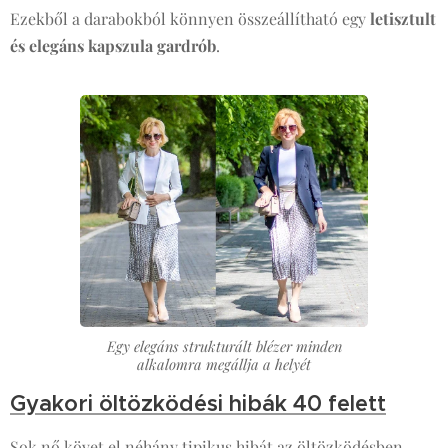
Ezekből a darabokból könnyen összeállítható egy
letisztult
és elegáns kapszula gardrób
.
Egy elegáns strukturált blézer minden
alkalomra megállja a helyét
Gyakori öltözködési hibák 40 felett
Sok nő követ el néhány tipikus hibát az öltözködésben.