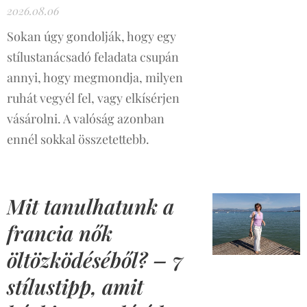
2026.08.06
Sokan úgy gondolják, hogy egy
stílustanácsadó feladata csupán
annyi, hogy megmondja, milyen
ruhát vegyél fel, vagy elkísérjen
vásárolni. A valóság azonban
ennél sokkal összetettebb.
Mit tanulhatunk a
francia nők
öltözködéséből? – 7
stílustipp, amit