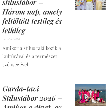
stílustábor –
Három nap, amely
feltöltött testileg és
lelkileg
2026.07.28
Amikor a stílus találkozik a
kultúrával és a természet
szépségével
Garda-tavi
Stílustábor 2026 –
Amikor a divat, az