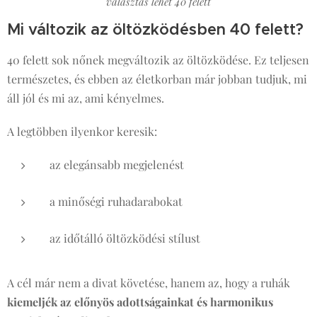
választás lehet 40 felett
Mi változik az öltözködésben 40 felett?
40 felett sok nőnek megváltozik az öltözködése. Ez teljesen
természetes, és ebben az életkorban már jobban tudjuk, mi
áll jól és mi az, ami kényelmes.
A legtöbben ilyenkor keresik:
az elegánsabb megjelenést
a minőségi ruhadarabokat
az időtálló öltözködési stílust
A cél már nem a divat követése, hanem az, hogy a ruhák
kiemeljék az előnyös adottságainkat és harmonikus