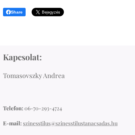
Share
Kapcsolat:
Tomasovszky Andrea
Telefon:
06-70-293-4724
E-mail:
szinesstilus@szinesstilustanacsadas.hu