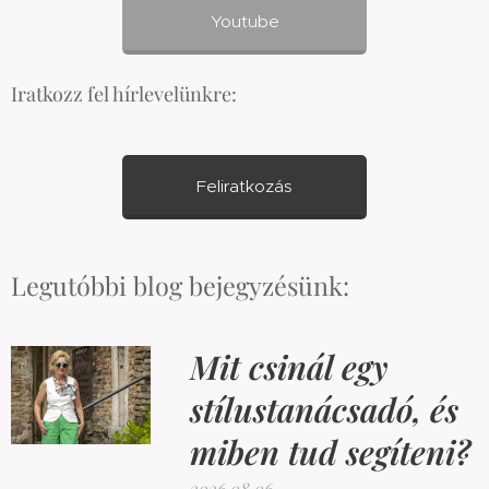
Youtube
Iratkozz fel hírlevelünkre:
Feliratkozás
Legutóbbi blog bejegyzésünk:
Mit csinál egy
stílustanácsadó, és
miben tud segíteni?
2026.08.06