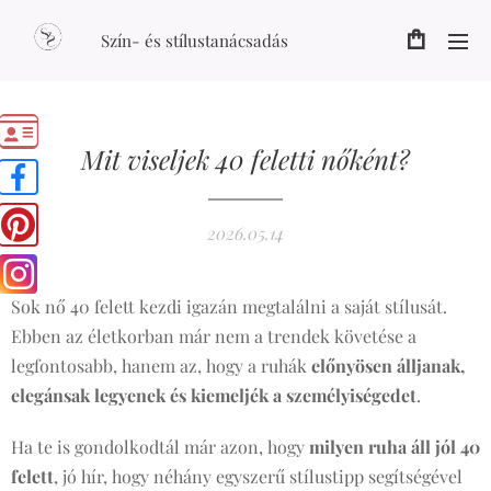
Szín- és stílustanácsadás
Mit viseljek 40 feletti nőként?
2026.05.14
Sok nő 40 felett kezdi igazán megtalálni a saját stílusát.
Ebben az életkorban már nem a trendek követése a
legfontosabb, hanem az, hogy a ruhák
előnyösen álljanak,
elegánsak legyenek és kiemeljék a személyiségedet
.
Ha te is gondolkodtál már azon, hogy
milyen ruha áll jól 40
felett
, jó hír, hogy néhány egyszerű stílustipp segítségével