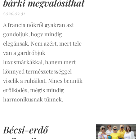
bárki megvalósíthat
2026.07.31
A francia nőkről gyakran azt
gondoljuk, hogy mindig
elegánsak. Nem azért, mert tele
van a gardróbjuk
luxusmárkákkal, hanem mert
könnyed természetességgel
viselik a ruháikat. Nincs bennük
erőlködés, mégis mindig
harmonikusnak tűnnek.
Bécsi-erdő