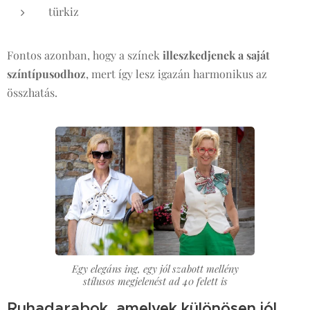
türkiz
Fontos azonban, hogy a színek
illeszkedjenek a saját
színtípusodhoz
, mert így lesz igazán harmonikus az
összhatás.
Egy elegáns ing, egy jól szabott mellény
stílusos megjelenést ad 40 felett is
Ruhadarabok, amelyek különösen jól