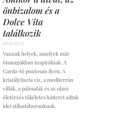
önbizalom és a
Dolce Vita
találkozik
2026.07.25
Vannak helyek, amelyek már
önmagukban inspirálnak. A
Garda-tó pontosan ilyen. A
kristálytiszta víz, a mediterrán
villák, a pálmafák és az olasz
életérzés tökéletes hátteret adtak
idei stílustáborunknak.