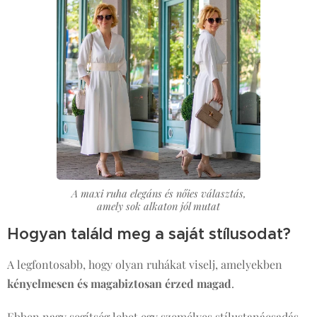
A maxi ruha elegáns és nőies választás,
amely sok alkaton jól mutat
Hogyan találd meg a saját stílusodat?
A legfontosabb, hogy olyan ruhákat viselj, amelyekben
kényelmesen és magabiztosan érzed magad
.
Ebben nagy segítség lehet egy személyes stílustanácsadás