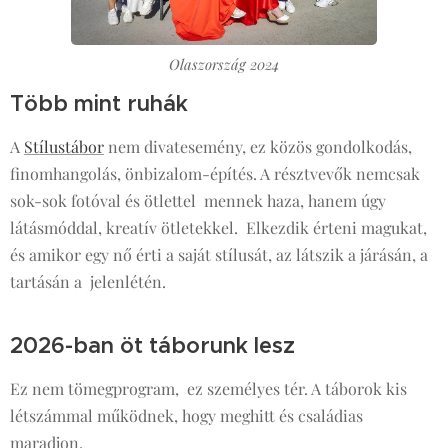
Olaszország 2024
Több mint ruhák
A
Stílustábor
nem divatesemény, ez közös gondolkodás,
finomhangolás, önbizalom-építés. A résztvevők nemcsak
sok-sok fotóval és ötlettel mennek haza, hanem úgy
látásmóddal, kreatív ötletekkel. Elkezdik érteni magukat,
és amikor egy nő érti a saját stílusát, az látszik a járásán, a
tartásán a jelenlétén.
2026-ban öt táborunk lesz
Ez nem tömegprogram, ez személyes tér. A táborok kis
létszámmal működnek, hogy meghitt és családias
maradjon.