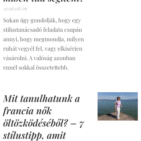
2026.08.06
Sokan úgy gondolják, hogy egy
stílustanácsadó feladata csupán
annyi, hogy megmondja, milyen
ruhát vegyél fel, vagy elkísérjen
vásárolni. A valóság azonban
ennél sokkal összetettebb.
Mit tanulhatunk a
francia nők
öltözködéséből? – 7
stílustipp, amit