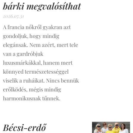
bárki megvalósíthat
2026.07.31
A francia nőkről gyakran azt
gondoljuk, hogy mindig
elegánsak. Nem azért, mert tele
van a gardróbjuk
luxusmárkákkal, hanem mert
könnyed természetességgel
viselik a ruháikat. Nincs bennük
erőlködés, mégis mindig
harmonikusnak tűnnek.
Bécsi-erdő