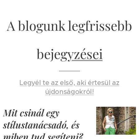
A blogunk legfrissebb
beje
gyzései
Legyél te az első, aki értesül az
újdonságokról!
Mit csinál egy
stílustanácsadó, és
miben tud segíteni?