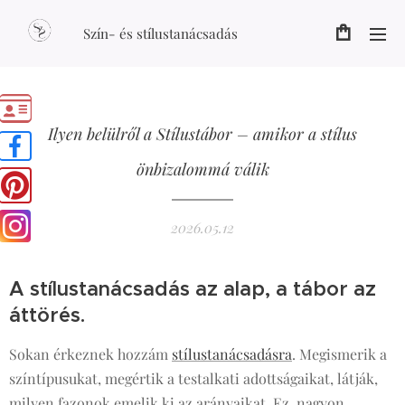
Szín- és stílustanácsadás
Ilyen belülről a Stílustábor – amikor a stílus
önbizalommá válik
2026.05.12
A stílustanácsadás az alap, a tábor az
áttörés.
Sokan érkeznek hozzám
stílustanácsadásra
. Megismerik a
színtípusukat, megértik a testalkati adottságaikat, látják,
milyen fazonok emelik ki az arányaikat. Ez nagyon