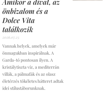
Amikor a divat, az
önbizalom és a
Dolce Vita
találkozik
2026.07.25
Vannak helyek, amelyek már
önmagukban inspirálnak. A
Garda-tó pontosan ilyen. A
kristálytiszta víz, a mediterrán
villák, a pálmafák és az olasz
életérzés tökéletes hátteret adtak
idei stílustáborunknak.