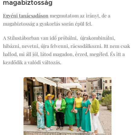
magabiztosság
Egyéni tanácsadáson
megmutatom az irányt, de a
magabiztosság a gyakorlás során épül fel.
A Stílustáborban van idő próbálni, újrakombinálni,
hibázni, nevetni, újra felvenni, rácsodálkozni. Itt nem csak
hallod, mi áll jól, látod magadon, érzed, megéled. És itt a
kezdődik a valódi változás.