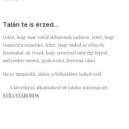
Talán te is érzed…
Lehet, hogy már voltál stílustanácsadáson, lehet, hogy
ismered a színeidet, lehet, hogy tudod az előnyös
fazonokat, de érzed, hogy szeretnél még egy lépést,
mélyebbre menni, gyakorolni, biztossá válni.
Ha ez megszólít, akkor a Stílustábor neked szól.
👉 A következő alkalmakról itt találsz információt:
STÍLUSTÁBOROK