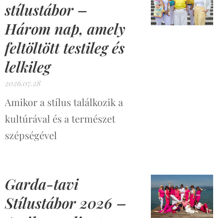
stílustábor –
Három nap, amely
feltöltött testileg és
lelkileg
2026.07.28
Amikor a stílus találkozik a
kultúrával és a természet
szépségével
Garda-tavi
Stílustábor 2026 –