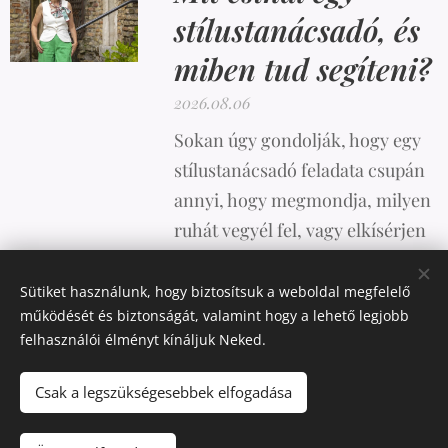
stílustanácsadó, és
miben tud segíteni?
2026.08.06
Sokan úgy gondolják, hogy egy
stílustanácsadó feladata csupán
annyi, hogy megmondja, milyen
ruhát vegyél fel, vagy elkísérjen
vásárolni. A valóság azonban
ennél sokkal összetettebb.
Sütiket használunk, hogy biztosítsuk a weboldal megfelelő
működését és biztonságát, valamint hogy a lehető legjobb
felhasználói élményt kínáljuk Neked.
Csak a legszükségesebbek elfogadása
Az oldalt a
Webnode
működteti
Sütik
Pénznem