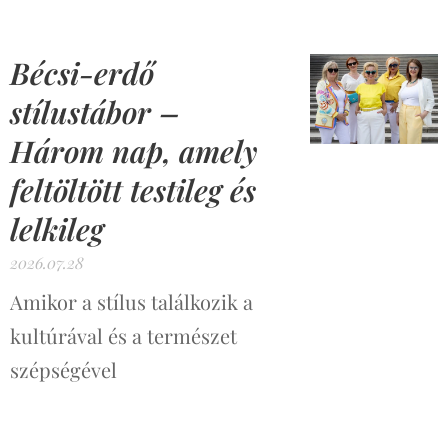
Bécsi-erdő
stílustábor –
Három nap, amely
feltöltött testileg és
lelkileg
2026.07.28
Amikor a stílus találkozik a
kultúrával és a természet
szépségével