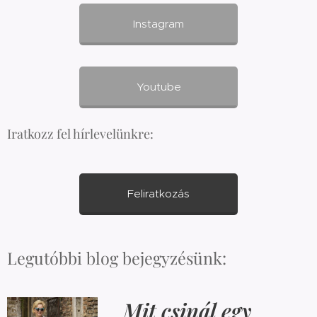
Instagram
Youtube
Iratkozz fel hírlevelünkre:
Feliratkozás
Legutóbbi blog bejegyzésünk:
Mit csinál egy