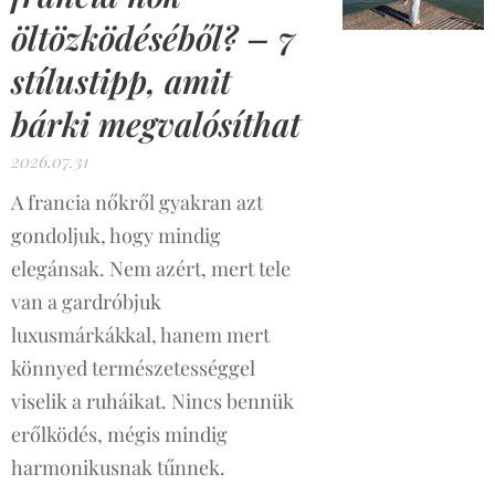
öltözködéséből? – 7
stílustipp, amit
bárki megvalósíthat
2026.07.31
A francia nőkről gyakran azt
gondoljuk, hogy mindig
elegánsak. Nem azért, mert tele
van a gardróbjuk
luxusmárkákkal, hanem mert
könnyed természetességgel
viselik a ruháikat. Nincs bennük
erőlködés, mégis mindig
harmonikusnak tűnnek.