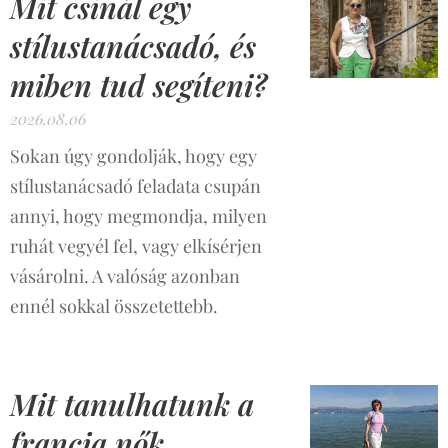
Mit csinál egy
stílustanácsadó, és
miben tud segíteni?
2026.08.06
Sokan úgy gondolják, hogy egy
stílustanácsadó feladata csupán
annyi, hogy megmondja, milyen
ruhát vegyél fel, vagy elkísérjen
vásárolni. A valóság azonban
ennél sokkal összetettebb.
Mit tanulhatunk a
francia nők