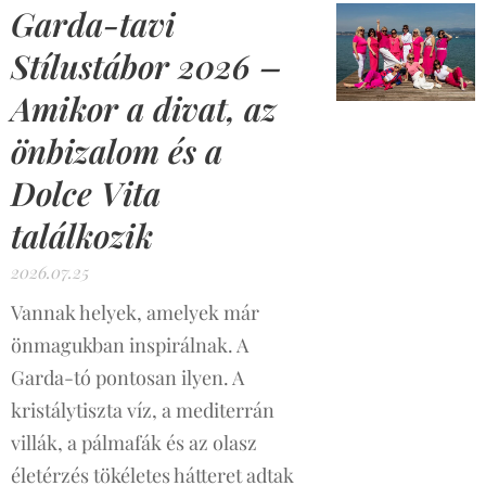
Garda-tavi
Stílustábor 2026 –
Amikor a divat, az
önbizalom és a
Dolce Vita
találkozik
2026.07.25
Vannak helyek, amelyek már
önmagukban inspirálnak. A
Garda-tó pontosan ilyen. A
kristálytiszta víz, a mediterrán
villák, a pálmafák és az olasz
életérzés tökéletes hátteret adtak