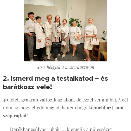
40 + hölgyek a mesterkurzuson
2. Ismerd meg a testalkatod – és
barátkozz vele!
🪞
40 felett gyakran változik az alkat, de ezzel semmi baj. A cél
nem az, hogy elfedd magad, hanem hogy
kiemeld azt, ami
szép rajtad
!
✔ Derékhangsúlyos ruhák → kiemelik a nőiességet