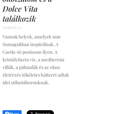
Dolce Vita
találkozik
2026.07.25
Vannak helyek, amelyek már
önmagukban inspirálnak. A
Garda-tó pontosan ilyen. A
kristálytiszta víz, a mediterrán
villák, a pálmafák és az olasz
életérzés tökéletes hátteret adtak
idei stílustáborunknak.
Share