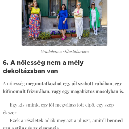
Gradoban a stílustáborban
6. A nőiesség nem a mély
dekoltázsban van
💄
A nőiesség
megmutatkozhat egy jól szabott ruhában, egy
kifinomult frizurában, vagy egy magabiztos mosolyban is
.
✔ Egy kis smink, egy jól megválasztott cipő, egy szép
ékszer
✔ Ezek a részletek adják meg azt a pluszt, amitől
benned
van a stílus és az elegancia