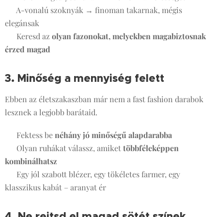
✔ A-vonalú szoknyák → finoman takarnak, mégis
elegánsak
✔ Keresd az
olyan fazonokat, melyekben magabiztosnak
érzed magad
3. Minőség a mennyiség felett
👚🧵
Ebben az életszakaszban már nem a fast fashion darabok
lesznek a legjobb barátaid.
✔ Fektess be
néhány jó minőségű alapdarabba
✔ Olyan ruhákat válassz, amiket
többféleképpen
kombinálhatsz
✔ Egy jól szabott blézer, egy tökéletes farmer, egy
klasszikus kabát – aranyat ér
4. Ne rejtsd el magad sötét színek