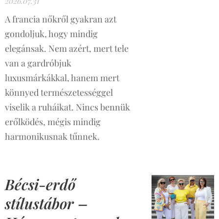
2026.07.31
A francia nőkről gyakran azt
gondoljuk, hogy mindig
elegánsak. Nem azért, mert tele
van a gardróbjuk
luxusmárkákkal, hanem mert
könnyed természetességgel
viselik a ruháikat. Nincs bennük
erőlködés, mégis mindig
harmonikusnak tűnnek.
Bécsi-erdő
stílustábor –