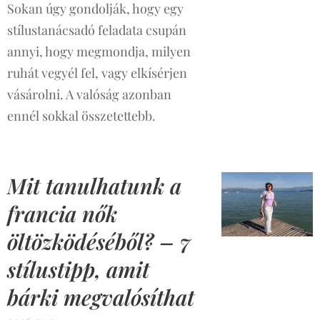
Sokan úgy gondolják, hogy egy
stílustanácsadó feladata csupán
annyi, hogy megmondja, milyen
ruhát vegyél fel, vagy elkísérjen
vásárolni. A valóság azonban
ennél sokkal összetettebb.
Mit tanulhatunk a
francia nők
öltözködéséből? – 7
stílustipp, amit
bárki megvalósíthat