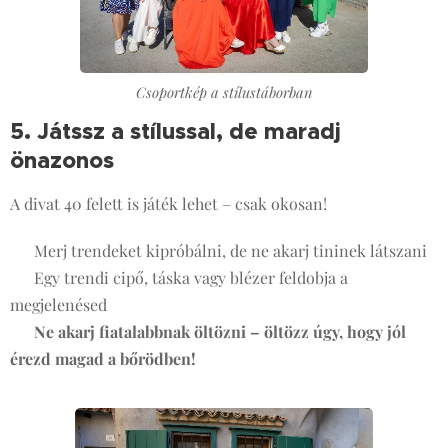
Csoportkép a stílustáborban
5. Játssz a stílussal, de maradj
önazonos
🎯
A divat 40 felett is játék lehet – csak okosan!
✔ Merj trendeket kipróbálni, de ne akarj tininek látszani
✔ Egy trendi cipő, táska vagy blézer feldobja a
megjelenésed
✔
Ne akarj fiatalabbnak öltözni – öltözz úgy, hogy jól
érezd magad a bőrödben!