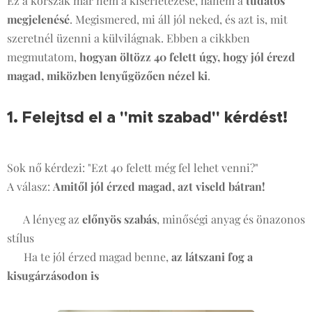
Ez a korszak már nem a kísérletezésé, hanem a
tudatos
megjelenésé
. Megismered, mi áll jól neked, és azt is, mit
szeretnél üzenni a külvilágnak. Ebben a cikkben
megmutatom,
hogyan öltözz 40 felett úgy, hogy jól érezd
magad, miközben lenyűgözően nézel ki
.
1. Felejtsd el a "mit szabad" kérdést!
🚫
Sok nő kérdezi: "Ezt 40 felett még fel lehet venni?"
A válasz:
Amitől jól érzed magad, azt viseld bátran!
✔ A lényeg az
előnyös szabás
, minőségi anyag és önazonos
stílus
✔ Ha te jól érzed magad benne,
az látszani fog a
kisugárzásodon is