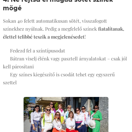
mögé
🎨
Sokan 40 felett automatikusan sötét, visszafogott
színekhez nyúlnak. Pedig a megfelelő színek
fiatalítanak,
élettel telibbé teszik a megjelenésedet
!
✔ Fedezd fel a színtípusodat
✔ Bátran viselj élénk vagy pasztell árnyalatokat – csak jól
kell párosítani
✔ Egy színes kiegészítő is csodát tehet egy egyszerű
szettel