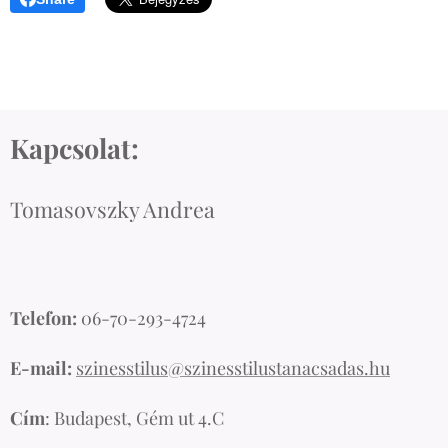
Kapcsolat:
Tomasovszky Andrea
Telefon:
06-70-293-4724
E-mail:
szinesstilus@szinesstilustanacsadas.hu
Cím
: Budapest, Gém ut 4.C