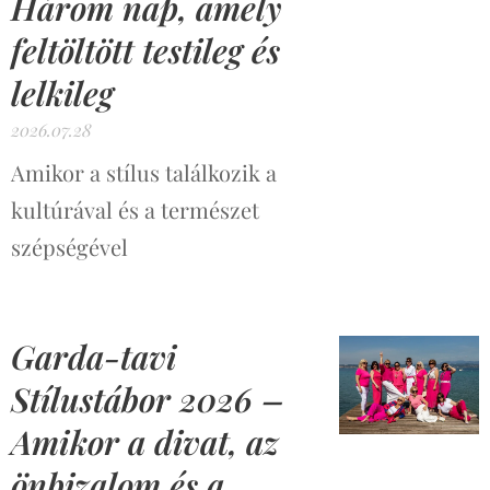
Három nap, amely
feltöltött testileg és
lelkileg
2026.07.28
Amikor a stílus találkozik a
kultúrával és a természet
szépségével
Garda-tavi
Stílustábor 2026 –
Amikor a divat, az
önbizalom és a