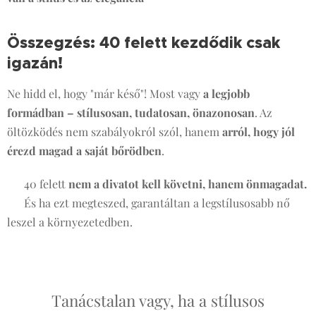
Összegzés: 40 felett kezdődik csak
igazán!
🎉
Ne hidd el, hogy "már késő"! Most vagy
a legjobb
formádban – stílusosan, tudatosan, önazonosan
. Az
öltözködés nem szabályokról szól, hanem
arról, hogy jól
érezd magad a saját bőrödben
.
💖 40 felett
nem a divatot kell követni, hanem önmagadat.
✨ És ha ezt megteszed, garantáltan a legstílusosabb nő
leszel a környezetedben.
Tanácstalan vagy, ha a stílusos