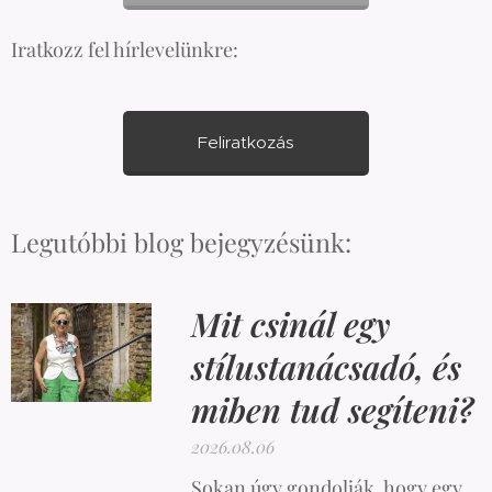
Iratkozz fel hírlevelünkre:
Feliratkozás
Legutóbbi blog bejegyzésünk:
Mit csinál egy
stílustanácsadó, és
miben tud segíteni?
2026.08.06
Sokan úgy gondolják, hogy egy