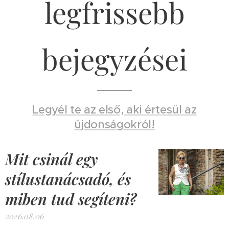
legfrissebb
bejegyzései
Legyél te az első, aki értesül az
újdonságokról!
Mit csinál egy
stílustanácsadó, és
miben tud segíteni?
2026.08.06