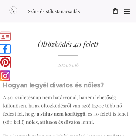
Szín- és stílustanácsadás
Öltözködés 40 felett
2025.05.16
Hogyan legyél divatos és nőies?
👗🌟
A 40. születésnap nem határvonal, hanem lehetőség –
különösen, ha az öltözködésről van szó! Egyre több nő
fedezi fel, hogy
a stílus nem korfüggő
, és 40 felett is lehet
(sőt: kell!)
nőies, stílusos és divatos
lenni.