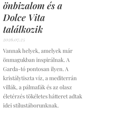
önbizalom és a
Dolce Vita
találkozik
2026.07.25
Vannak helyek, amelyek már
önmagukban inspirálnak. A
Garda-tó pontosan ilyen. A
kristálytiszta víz, a mediterrán
villák, a pálmafák és az olasz
életérzés tökéletes hátteret adtak
idei stílustáborunknak.