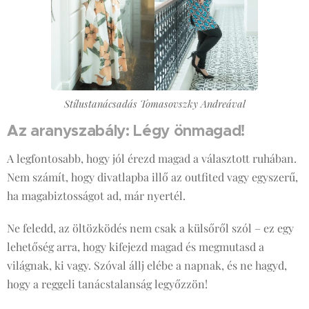
Stílustanácsadás Tomasovszky Andreával
Az aranyszabály: Légy önmagad!
A legfontosabb, hogy jól érezd magad a választott ruhában.
Nem számít, hogy divatlapba illő az outfited vagy egyszerű,
ha magabiztosságot ad, már nyertél.
Ne feledd, az öltözködés nem csak a külsőről szól – ez egy
lehetőség arra, hogy kifejezd magad és megmutasd a
világnak, ki vagy. Szóval állj elébe a napnak, és ne hagyd,
hogy a reggeli tanácstalanság legyőzzön! 😊