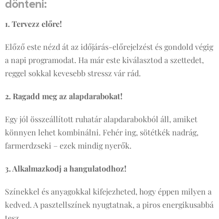
dönteni:
1. Tervezz előre!
Előző este nézd át az időjárás-előrejelzést és gondold végig
a napi programodat. Ha már este kiválasztod a szettedet,
reggel sokkal kevesebb stressz vár rád.
2. Ragadd meg az alapdarabokat!
Egy jól összeállított ruhatár alapdarabokból áll, amiket
könnyen lehet kombinálni. Fehér ing, sötétkék nadrág,
farmerdzseki – ezek mindig nyerők.
3. Alkalmazkodj a hangulatodhoz!
Színekkel és anyagokkal kifejezheted, hogy éppen milyen a
kedved. A pasztellszínek nyugtatnak, a piros energikusabbá
tesz.