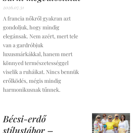
2026.07.31
A francia nőkről gyakran azt
gondoljuk, hogy mindig
elegánsak. Nem azért, mert tele
van a gardróbjuk
luxusmárkákkal, hanem mert
könnyed természetességgel
viselik a ruháikat. Nincs bennük
erőlködés, mégis mindig
harmonikusnak tűnnek.
Bécsi-erdő
stílustábor –