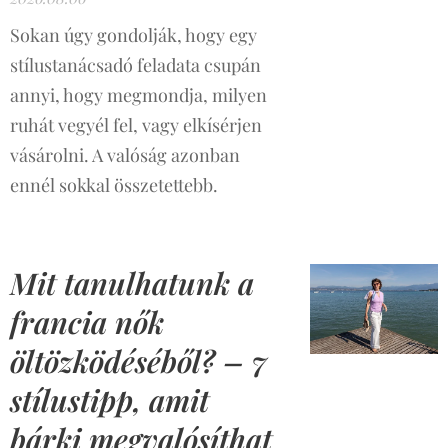
Sokan úgy gondolják, hogy egy
stílustanácsadó feladata csupán
annyi, hogy megmondja, milyen
ruhát vegyél fel, vagy elkísérjen
vásárolni. A valóság azonban
ennél sokkal összetettebb.
Mit tanulhatunk a
francia nők
öltözködéséből? – 7
stílustipp, amit
bárki megvalósíthat