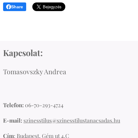
Share
Kapcsolat:
Tomasovszky Andrea
Telefon:
06-70-293-4724
E-mail:
szinesstilus@szinesstilustanacsadas.hu
Cím
: Budapest, Gém ut 4.C