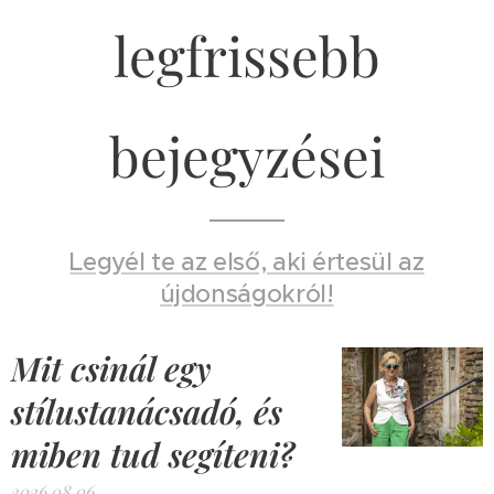
legfrissebb
bejegyzései
Legyél te az első, aki értesül az
újdonságokról!
Mit csinál egy
stílustanácsadó, és
miben tud segíteni?
2026.08.06