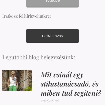
Youtube
Iratkozz fel hírlevelünkre:
Feliratkozás
Legutóbbi blog bejegyzésünk:
Mit csinál egy
stílustanácsadó, és
miben tud segíteni?
2026.08.06