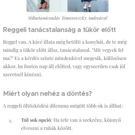
Stílustanácsadás Tomasovszky Andreával
Reggeli tanácstalanság a tükör előtt
Reggel van. A kávé illata még betölti a konyhát, de te még
mindig a tükör előtt állsz, tanácstalanul. "Mit vegyek fel
ma?" Ez a kérdés szinte mindenkivel megesik, különösen
akkor, ha fontos nap áll előtted, vagy egyszerűen csak jól
szeretnél kinézni.
Miért olyan nehéz a döntés?
A reggeli öltözködési dilemma mögött több ok is állhat:
Túl sok opció
: Ha tele van a szekrény, könnyű
elveszni a ruhák között.