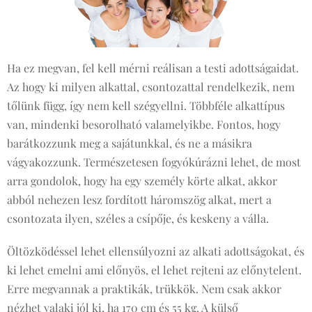
Ha ez megvan, fel kell mérni reálisan a testi adottságaidat.
Az hogy ki milyen alkattal, csontozattal rendelkezik, nem
tőlünk függ, így nem kell szégyellni. Többféle alkattípus
van, mindenki besorolható valamelyikbe. Fontos, hogy
barátkozzunk meg a sajátunkkal, és ne a másikra
vágyakozzunk. Természetesen fogyókúrázni lehet, de most
arra gondolok, hogy ha egy személy körte alkat, akkor
abból nehezen lesz fordított háromszög alkat, mert a
csontozata ilyen, széles a csípője, és keskeny a válla.
Öltözködéssel lehet ellensúlyozni az alkati adottságokat, és
ki lehet emelni ami előnyös, el lehet rejteni az előnytelent.
Erre megvannak a praktikák, trükkök. Nem csak akkor
nézhet valaki jól ki, ha 170 cm és 55 kg. A külső