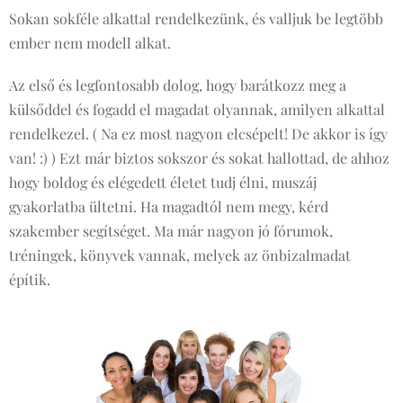
Sokan sokféle alkattal rendelkezünk, és valljuk be legtöbb
ember nem modell alkat.
Az első és legfontosabb dolog, hogy barátkozz meg a
külsőddel és fogadd el magadat olyannak, amilyen alkattal
rendelkezel. ( Na ez most nagyon elcsépelt! De akkor is így
van! :) ) Ezt már biztos sokszor és sokat hallottad, de ahhoz
hogy boldog és elégedett életet tudj élni, muszáj
gyakorlatba ültetni. Ha magadtól nem megy, kérd
szakember segítséget. Ma már nagyon jó fórumok,
tréningek, könyvek vannak, melyek az önbizalmadat
építik.