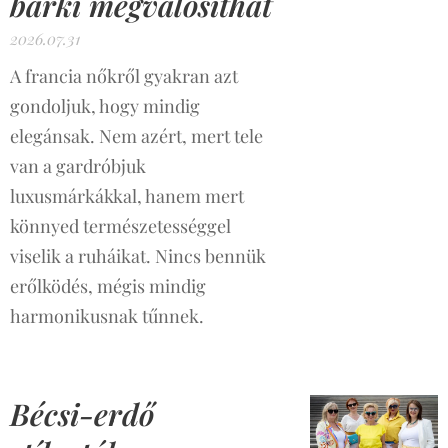
bárki megvalósíthat
2026.07.31
A francia nőkről gyakran azt
gondoljuk, hogy mindig
elegánsak. Nem azért, mert tele
van a gardróbjuk
luxusmárkákkal, hanem mert
könnyed természetességgel
viselik a ruháikat. Nincs bennük
erőlködés, mégis mindig
harmonikusnak tűnnek.
Bécsi-erdő