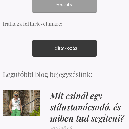
Youtube
Iratkozz fel hírlevelünkre:
Feliratkozás
Legutóbbi blog bejegyzésünk:
Mit csinál egy
stílustanácsadó, és
miben tud segíteni?
2026.08.06