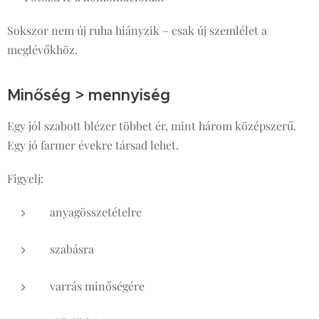
Sokszor nem új ruha hiányzik – csak új szemlélet a
meglévőkhöz.
Minőség > mennyiség
Egy jól szabott blézer többet ér, mint három középszerű.
Egy jó farmer évekre társad lehet.
Figyelj:
anyagösszetételre
szabásra
varrás minőségére