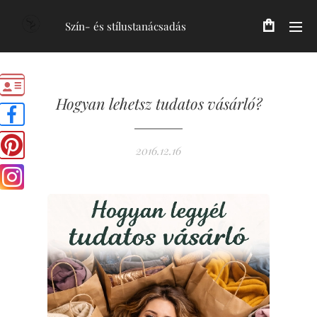
Szín- és stílustanácsadás
Hogyan lehetsz tudatos vásárló?
2016.12.16