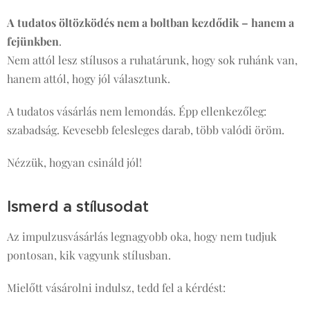
A tudatos öltözködés nem a boltban kezdődik – hanem a
fejünkben
.
Nem attól lesz stílusos a ruhatárunk, hogy sok ruhánk van,
hanem attól, hogy jól választunk.
A tudatos vásárlás nem lemondás. Épp ellenkezőleg:
szabadság. Kevesebb felesleges darab, több valódi öröm.
Nézzük, hogyan csináld jól!
Ismerd a stílusodat
Az impulzusvásárlás legnagyobb oka, hogy nem tudjuk
pontosan, kik vagyunk stílusban.
Mielőtt vásárolni indulsz, tedd fel a kérdést: