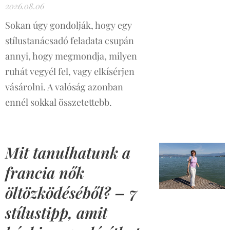
2026.08.06
Sokan úgy gondolják, hogy egy
stílustanácsadó feladata csupán
annyi, hogy megmondja, milyen
ruhát vegyél fel, vagy elkísérjen
vásárolni. A valóság azonban
ennél sokkal összetettebb.
Mit tanulhatunk a
francia nők
öltözködéséből? – 7
stílustipp, amit