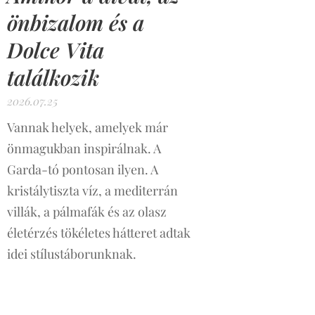
önbizalom és a
Dolce Vita
találkozik
2026.07.25
Vannak helyek, amelyek már
önmagukban inspirálnak. A
Garda-tó pontosan ilyen. A
kristálytiszta víz, a mediterrán
villák, a pálmafák és az olasz
életérzés tökéletes hátteret adtak
idei stílustáborunknak.