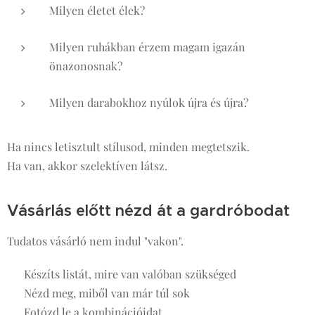
Milyen életet élek?
Milyen ruhákban érzem magam igazán
önazonosnak?
Milyen darabokhoz nyúlok újra és újra?
Ha nincs letisztult stílusod, minden megtetszik.
Ha van, akkor szelektíven látsz.
Vásárlás előtt nézd át a gardróbodat
Tudatos vásárló nem indul "vakon".
✔ Készíts listát, mire van valóban szükséged
✔ Nézd meg, miből van már túl sok
✔ Fotózd le a kombinációidat