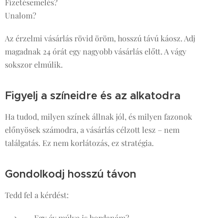
Fizetésemelés?
Unalom?
Az érzelmi vásárlás rövid öröm, hosszú távú káosz. Adj
magadnak 24 órát egy nagyobb vásárlás előtt. A vágy
sokszor elmúlik.
Figyelj a színeidre és az alkatodra
Ha tudod, milyen színek állnak jól, és milyen fazonok
előnyösek számodra, a vásárlás célzott lesz – nem
találgatás. Ez nem korlátozás, ez stratégia.
Gondolkodj hosszú távon
Tedd fel a kérdést:
Egy év múlva is hordanám?