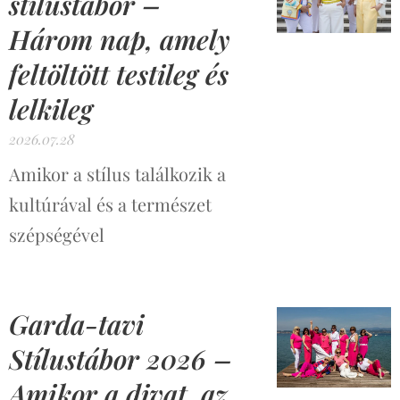
stílustábor –
Három nap, amely
feltöltött testileg és
lelkileg
2026.07.28
Amikor a stílus találkozik a
kultúrával és a természet
szépségével
Garda-tavi
Stílustábor 2026 –
Amikor a divat, az