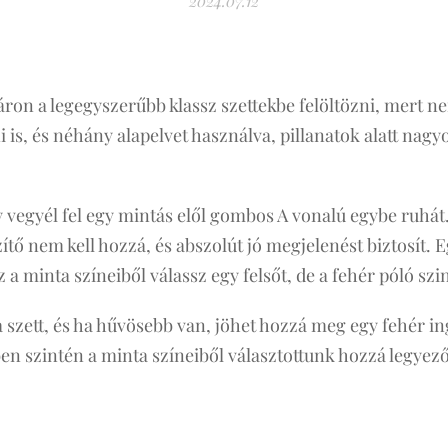
2024.07.12
on a legegyszerűbb klassz szettekbe felöltözni, mert ne
s, és néhány alapelvet használva, pillanatok alatt nagyon
y vegyél fel egy mintás elől gombos A vonalú egybe ruh
tő nem kell hozzá, és abszolút jó megjelenést biztosít. E
a minta színeiből válassz egy felsőt, de a fehér póló szin
 a szett, és ha hűvösebb van, jöhet hozzá meg egy fehér in
tben szintén a minta színeiből választottunk hozzá legye