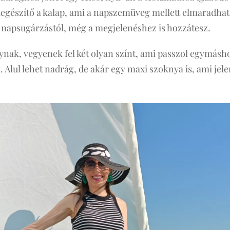
kiegészítő a kalap, ami a napszemüveg mellett elmaradha
a napsugárzástól, még a megjelenéshez is hozzátesz.
ynak, vegyenek fel két olyan színt, ami passzol egymásho
. Alul lehet nadrág, de akár egy maxi szoknya is, ami jel