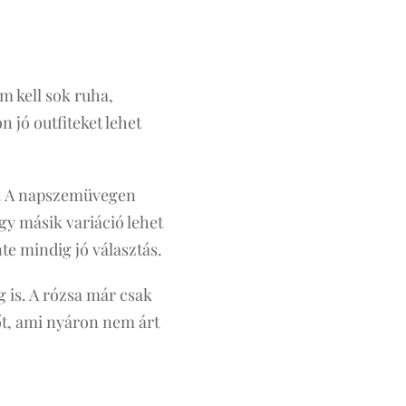
m kell sok ruha,
 jó outfiteket lehet
át. A napszemüvegen
gy másik variáció lehet
te mindig jó választás.
g is. A rózsa már csak
zőt, ami nyáron nem árt