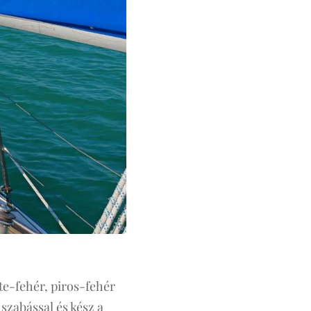
te-fehér, piros-fehér
szabással és kész a