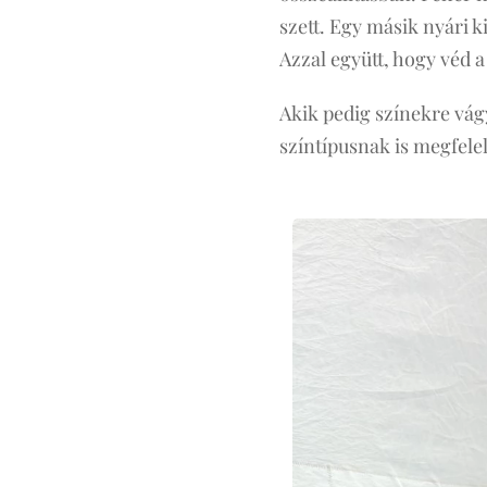
szett. Egy másik nyári 
Azzal együtt, hogy véd 
Akik pedig színekre vág
színtípusnak is megfelel