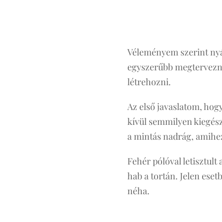
Véleményem szerint nyár
egyszerűbb megtervezni i
létrehozni.
Az első javaslatom, hog
kívül semmilyen kiegészí
a mintás nadrág, amihez 
Fehér pólóval letisztult
hab a tortán. Jelen ese
néha.