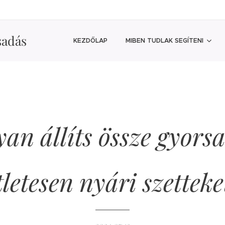
sadás
KEZDŐLAP
MIBEN TUDLAK SEGÍTENI
an állíts össze gyorsa
tletesen nyári szetteke