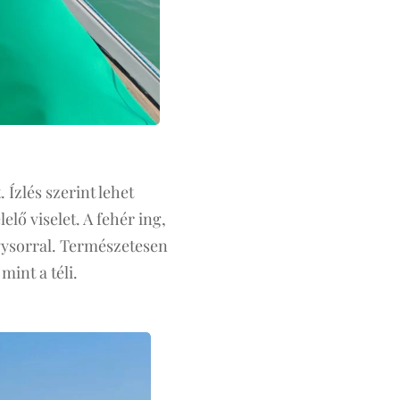
 Ízlés szerint lehet
elő viselet. A fehér ing,
gysorral. Természetesen
mint a téli.