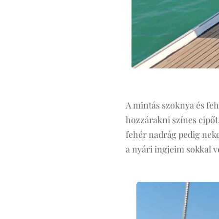
A mintás szoknya és fehé
hozzárakni színes cipőt, 
fehér nadrág pedig nek
a nyári ingjeim sokkal v