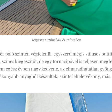
Tengerész stílusban és színesben
r póló szintén végtelenül egyszerű mégis stílusos outfit.
színes kiegészítőt, de egy tornacipővel is teljesen megfel
em egész évben nagy kedvenc, az elmaradhatatlan gyön
ékonyabb anyagból készültek, szinte leheletvékony, más, 