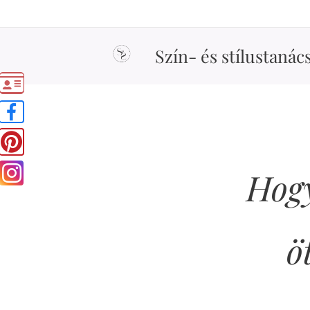
Szín- és stílustanác
Hogy
ö