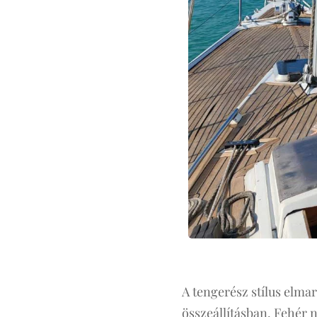
A tengerész stílus elma
összeállításban. Fehér n