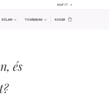
HUF
FT
RÓLAM
TOVÁBBIAK
KOSÁR
n, és
t?