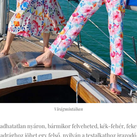
Virágmintában
radhatatlan nyáron, bármikor felveheted, kék-fehér, feke
adrághoz jöhet egy felső, nyilván a testalkathoz igazodó 