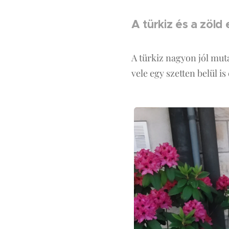
A türkiz és a zöld
A türkiz nagyon jól mutat
vele egy szetten belül is