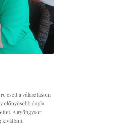
re esett a választásom
ngy előnyösebb dupla
zettet. A gyöngysor
g kiváltani.