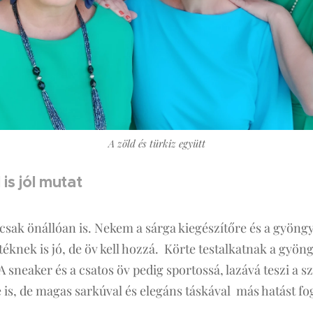
A zöld és türkiz együtt
 is jól mutat
csak önállóan is. Nekem a sárga kiegészítőre és a gyöngy
téknek is jó, de öv kell hozzá. Körte testalkatnak a gyö
 sneaker és a csatos öv pedig sportossá, lazává teszi a s
e is, de magas sarkúval és elegáns táskával más hatást fo