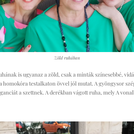
Zöld ruhában
ruhának is ugyanaz a zöld, csak a minták színesebbé, vid
 homokóra testalkaton övvel jól mutat. A gyöngysor szép
eganciát a szettnek. A derékban vágott ruha, mely A vona