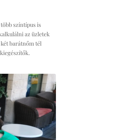
több színtípus is
kalkulálni az üzletek
a két barátnőm tél
 kiegészítők.