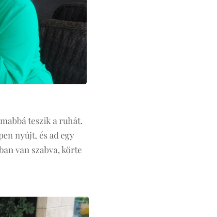
ámabbá teszik a ruhát.
en nyújt, és ad egy
lban van szabva, körte