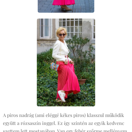
A piros nadrág (ami eléggé kékes piros) klasszul működik
együtt a rózsaszín inggel. Ez így szintén az egyik kedvenc
szettem lett mostanában. Van egy fehér szőrme mellényem,