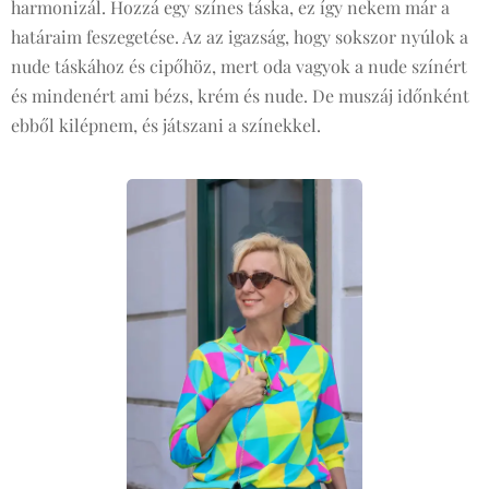
harmonizál. Hozzá egy színes táska, ez így nekem már a
határaim feszegetése. Az az igazság, hogy sokszor nyúlok a
nude táskához és cipőhöz, mert oda vagyok a nude színért
és mindenért ami bézs, krém és nude. De muszáj időnként
ebből kilépnem, és játszani a színekkel.