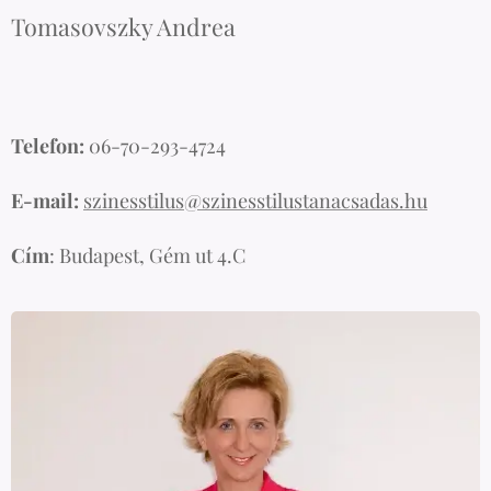
Tomasovszky Andrea
Telefon:
06-70-293-4724
E-mail:
szinesstilus@szinesstilustanacsadas.hu
Cím
: Budapest, Gém ut 4.C