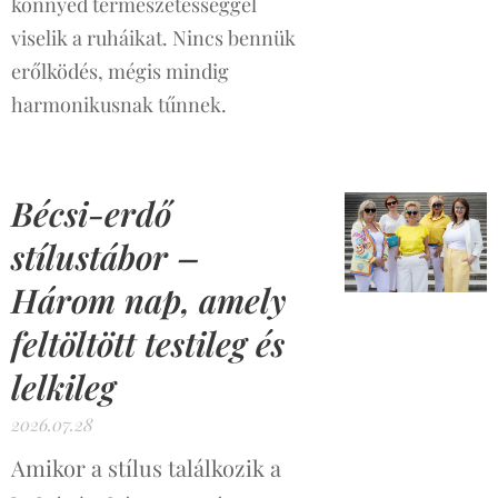
könnyed természetességgel
viselik a ruháikat. Nincs bennük
erőlködés, mégis mindig
harmonikusnak tűnnek.
Bécsi-erdő
stílustábor –
Három nap, amely
feltöltött testileg és
lelkileg
2026.07.28
Amikor a stílus találkozik a