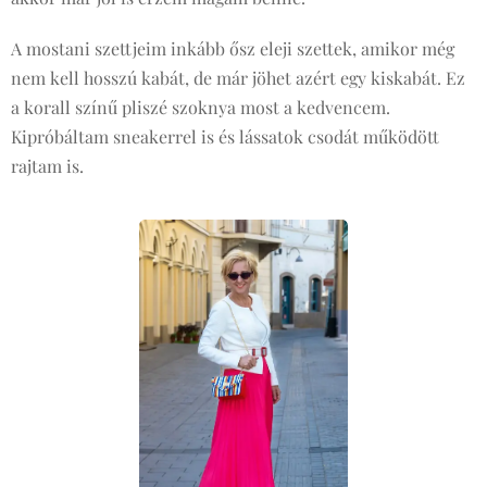
A mostani szettjeim inkább ősz eleji szettek, amikor még
nem kell hosszú kabát, de már jöhet azért egy kiskabát. Ez
a korall színű pliszé szoknya most a kedvencem.
Kipróbáltam sneakerrel is és lássatok csodát működött
rajtam is.