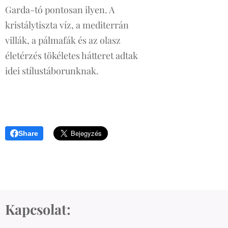
Garda-tó pontosan ilyen. A
kristálytiszta víz, a mediterrán
villák, a pálmafák és az olasz
életérzés tökéletes hátteret adtak
idei stílustáborunknak.
Share
Kapcsolat: