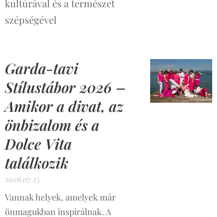
kultúrával és a természet
szépségével
Garda-tavi
Stílustábor 2026 –
Amikor a divat, az
önbizalom és a
Dolce Vita
találkozik
2026.07.25
Vannak helyek, amelyek már
önmagukban inspirálnak. A