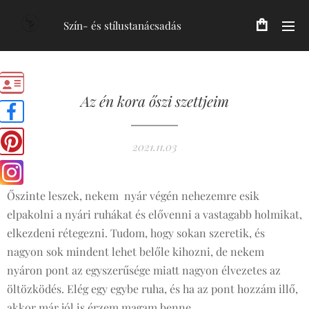
Szín- és stílustanácsadás
Az én kora őszi szettjeim
2021.11.03
Őszinte leszek, nekem nyár végén nehezemre esik
elpakolni a nyári ruhákat és elővenni a vastagabb holmikat,
elkezdeni rétegezni. Tudom, hogy sokan szeretik, és
nagyon sok mindent lehet belőle kihozni, de nekem
nyáron pont az egyszerűsége miatt nagyon élvezetes az
öltözködés. Elég egy egybe ruha, és ha az pont hozzám illő,
akkor már jól is érzem magam benne.