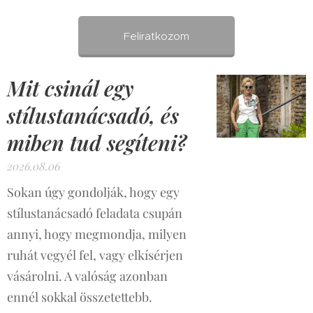
Feliratkozom
Mit csinál egy
stílustanácsadó, és
miben tud segíteni?
2026.08.06
Sokan úgy gondolják, hogy egy
stílustanácsadó feladata csupán
annyi, hogy megmondja, milyen
ruhát vegyél fel, vagy elkísérjen
vásárolni. A valóság azonban
ennél sokkal összetettebb.