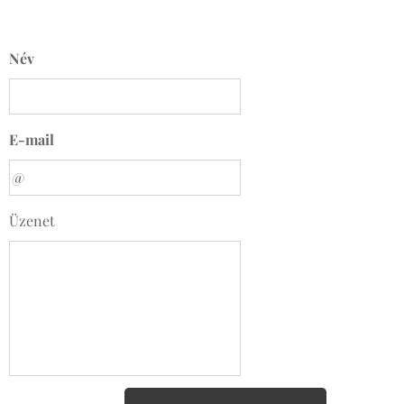
Név
E-mail
Üzenet