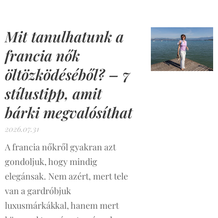
Mit tanulhatunk a
francia nők
öltözködéséből? – 7
stílustipp, amit
bárki megvalósíthat
2026.07.31
A francia nőkről gyakran azt
gondoljuk, hogy mindig
elegánsak. Nem azért, mert tele
van a gardróbjuk
luxusmárkákkal, hanem mert