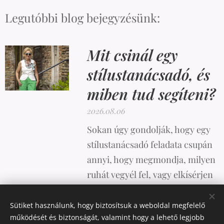
Legutóbbi blog bejegyzésünk:
Mit csinál egy
stílustanácsadó, és
miben tud segíteni?
2026.08.06
Sokan úgy gondolják, hogy egy
stílustanácsadó feladata csupán
annyi, hogy megmondja, milyen
ruhát vegyél fel, vagy elkísérjen
vásárolni. A valóság azonban
ennél sokkal összetettebb.
Sütiket használunk, hogy biztosítsuk a weboldal megfelelő
működését és biztonságát, valamint hogy a lehető legjobb