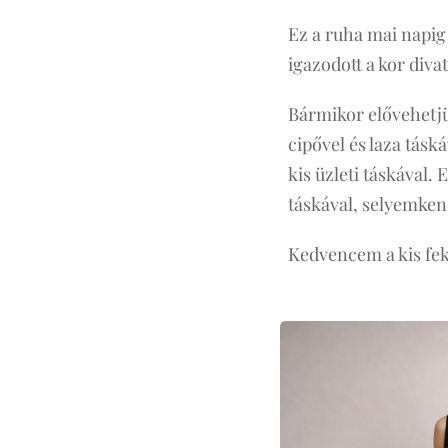
Ez a ruha mai napig
igazodott a kor diva
Bármikor elővehetjü
cipővel és laza tásk
kis üzleti táskával.
táskával, selyemken
Kedvencem a kis feke