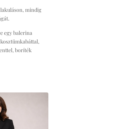
alakuláson, mindig
ágát.
e egy balerina
y kosztümkabáttal,
enttel, boríték