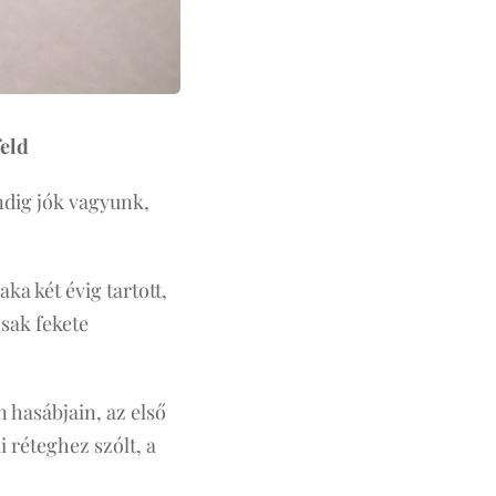
feld
ndig jók vagyunk,
ka két évig tartott,
csak fekete
 hasábjain, az első
 réteghez szólt, a