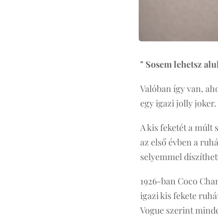
" Sosem lehetsz alu
Valóban így van, ah
egy igazi jolly joker.
A kis feketét a múlt 
az első évben a ruhá
selyemmel díszíthet
1926-ban Coco Chane
igazi kis fekete ruh
Vogue szerint minde