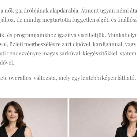
 a nők gardróbjának alapdarabja. Átment ugyan némi át
tjához, de mindig megtartotta függetlenségét, és önállós
k, és programjainkhoz igazítva viselhetjük. Munkahelyr
ával, üzleti megbeszélésre zárt cipővel, kardigánnal, vag
 Esti rendezvényre magas sarkúval, kiegészítőkkel, statem
dővel.
te overallos változata, mely egy lentebbi képen látható.