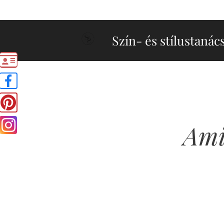
Szín- és stílustanác
Amit