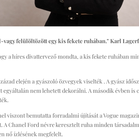
l-vagy felülöltözött egy kis fekete ruhában." Karl Lager
ogy a híres divattervező mondta, a kis fekete ruhában mi
század elején a gyászoló özvegyek viselték . A gyász idősza
t egyáltalán nem lehetett dekorálni. A második évben is 
ték.
l viszont bemutatta forradalmi újítását a Vogue magazin
át. A Chanel Ford névre keresztelt ruha minden társadalmi
n nő ízlésének megfelelt.