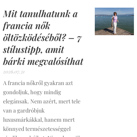
Mit tanulhatunk a
francia nők
öltözködéséből? – 7
stílustipp, amit
bárki megvalósíthat
2026.07.31
A francia nőkről gyakran azt
gondoljuk, hogy mindig
elegánsak. Nem azért, mert tele
van a gardróbjuk
luxusmárkákkal, hanem mert
könnyed természetességgel