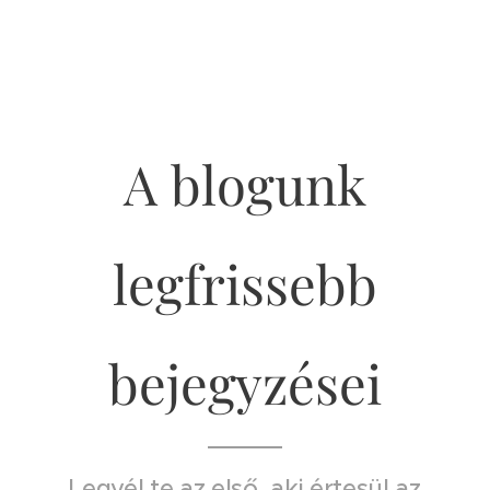
A blogunk
legfrissebb
bejegyzései
Legyél te az első, aki értesül az