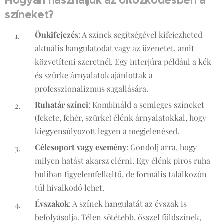
Hogyan használjuk az öltözködésben a
színeket?
Önkifejezés
: A színek segítségével kifejezheted
aktuális hangulatodat vagy az üzenetet, amit
közvetíteni szeretnél. Egy interjúra például a kék
és szürke árnyalatok ajánlottak a
professzionalizmus sugallására.
Ruhatár színei
: Kombináld a semleges színeket
(fekete, fehér, szürke) élénk árnyalatokkal, hogy
kiegyensúlyozott legyen a megjelenésed.
Célcsoport vagy esemény
: Gondolj arra, hogy
milyen hatást akarsz elérni. Egy élénk piros ruha
buliban figyelemfelkeltő, de formális találkozón
túl hivalkodó lehet.
Évszakok
: A színek hangulatát az évszak is
befolyásolja. Télen sötétebb, ősszel földszínek,