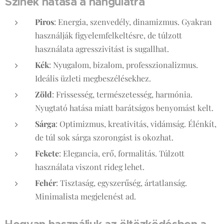
Színek hatása a hangulatra
Piros
: Energia, szenvedély, dinamizmus. Gyakran
használják figyelemfelkeltésre, de túlzott
használata agresszivitást is sugallhat.
Kék
: Nyugalom, bizalom, professzionalizmus.
Ideális üzleti megbeszélésekhez.
Zöld
: Frissesség, természetesség, harmónia.
Nyugtató hatása miatt barátságos benyomást kelt.
Sárga
: Optimizmus, kreativitás, vidámság. Élénkít,
de túl sok sárga szorongást is okozhat.
Fekete
: Elegancia, erő, formalitás. Túlzott
használata viszont rideg lehet.
Fehér
: Tisztaság, egyszerűség, ártatlanság.
Minimalista megjelenést ad.