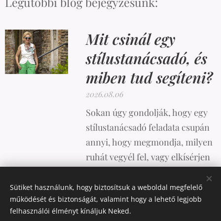
Legutóbbi blog bejegyzésünk:
Mit csinál egy
stílustanácsadó, és
miben tud segíteni?
2026.08.06
Sokan úgy gondolják, hogy egy
stílustanácsadó feladata csupán
annyi, hogy megmondja, milyen
ruhát vegyél fel, vagy elkísérjen
vásárolni. A valóság azonban
ennél sokkal összetettebb.
Sütiket használunk, hogy biztosítsuk a weboldal megfelelő
működését és biztonságát, valamint hogy a lehető legjobb
felhasználói élményt kínáljuk Neked.