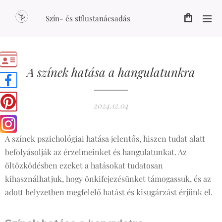
Szín- és stílustanácsadás
A színek hatása a hangulatunkra
2024.12.04
A színek pszichológiai hatása jelentős, hiszen tudat alatt
befolyásolják az érzelmeinket és hangulatunkat. Az
öltözködésben ezeket a hatásokat tudatosan
kihasználhatjuk, hogy önkifejezésünket támogassuk, és az
adott helyzetben megfelelő hatást és kisugárzást érjünk el.