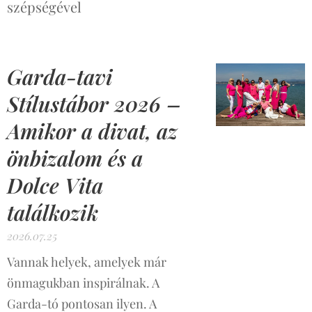
szépségével
Garda-tavi
Stílustábor 2026 –
Amikor a divat, az
önbizalom és a
Dolce Vita
találkozik
2026.07.25
Vannak helyek, amelyek már
önmagukban inspirálnak. A
Garda-tó pontosan ilyen. A