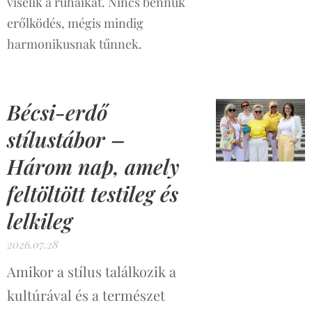
viselik a ruháikat. Nincs bennük
erőlködés, mégis mindig
harmonikusnak tűnnek.
Bécsi-erdő
stílustábor –
Három nap, amely
feltöltött testileg és
lelkileg
2026.07.28
Amikor a stílus találkozik a
kultúrával és a természet