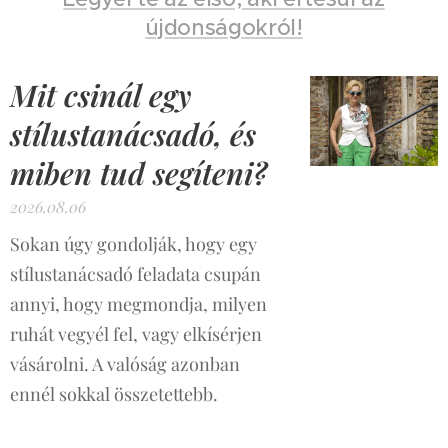
újdonságokról!
Mit csinál egy
stílustanácsadó, és
miben tud segíteni?
2026.08.06
Sokan úgy gondolják, hogy egy
stílustanácsadó feladata csupán
annyi, hogy megmondja, milyen
ruhát vegyél fel, vagy elkísérjen
vásárolni. A valóság azonban
ennél sokkal összetettebb.