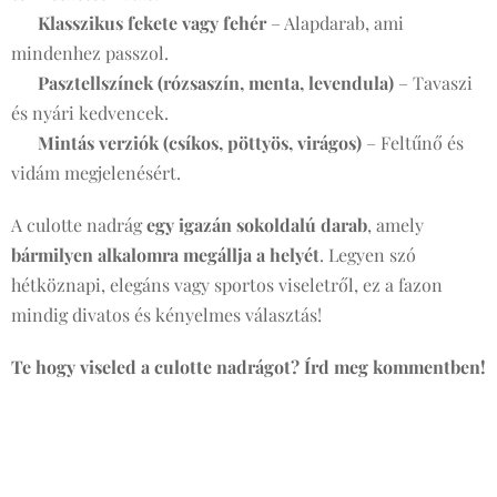
🖤
Klasszikus fekete vagy fehér
– Alapdarab, ami
mindenhez passzol.
🌸
Pasztellszínek (rózsaszín, menta, levendula)
– Tavaszi
és nyári kedvencek.
🦓
Mintás verziók (csíkos, pöttyös, virágos)
– Feltűnő és
vidám megjelenésért.
A culotte nadrág
egy igazán sokoldalú darab
, amely
bármilyen alkalomra megállja a helyét
. Legyen szó
hétköznapi, elegáns vagy sportos viseletről, ez a fazon
mindig divatos és kényelmes választás!
Te hogy viseled a culotte nadrágot? Írd meg kommentben!
👇💬