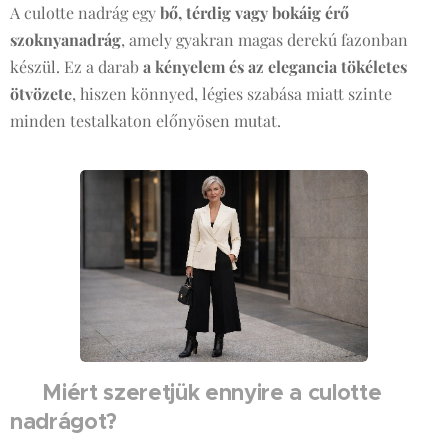
A culotte nadrág egy
bő, térdig vagy bokáig érő
szoknyanadrág
, amely gyakran magas derekú fazonban
készül. Ez a darab
a kényelem és az elegancia tökéletes
ötvözete
, hiszen könnyed, légies szabása miatt szinte
minden testalkaton előnyösen mutat.
Miért szeretjük ennyire a culotte
🏆
nadrágot?