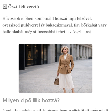
4️⃣
Őszi-téli verzió
Hűvösebb időben kombináld
hosszú ujjú felsővel,
oversized pulóverrel és bokacsizmával
. Egy
bőrkabát vagy
ballonkabát
még stílusosabbá teheti az összhatást.
Milyen cipő illik hozzá?
A culotte nadrág egyik kihívása, hogy a
rövidített szár miatt