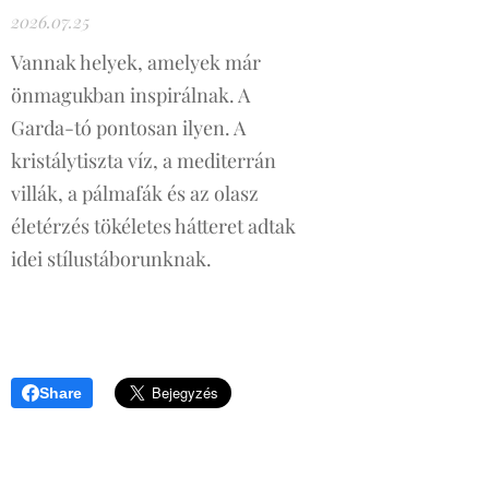
2026.07.25
Vannak helyek, amelyek már
önmagukban inspirálnak. A
Garda-tó pontosan ilyen. A
kristálytiszta víz, a mediterrán
villák, a pálmafák és az olasz
életérzés tökéletes hátteret adtak
idei stílustáborunknak.
Share