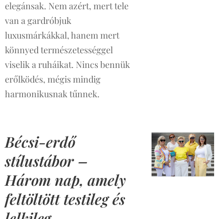
elegánsak. Nem azért, mert tele
van a gardróbjuk
luxusmárkákkal, hanem mert
könnyed természetességgel
viselik a ruháikat. Nincs bennük
erőlködés, mégis mindig
harmonikusnak tűnnek.
Bécsi-erdő
stílustábor –
Három nap, amely
feltöltött testileg és
lelkileg