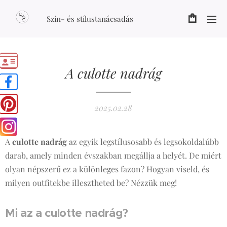
Szín- és stílustanácsadás
A culotte nadrág
2025.02.28
A
culotte nadrág
az egyik legstílusosabb és legsokoldalúbb
darab, amely minden évszakban megállja a helyét. De miért
olyan népszerű ez a különleges fazon? Hogyan viseld, és
milyen outfitekbe illesztheted be? Nézzük meg!
Mi az a culotte nadrág?