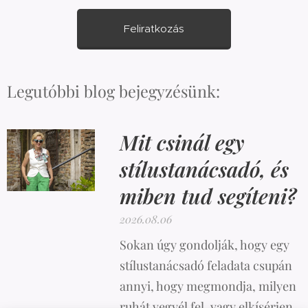
Feliratkozás
Legutóbbi blog bejegyzésünk:
Mit csinál egy
stílustanácsadó, és
miben tud segíteni?
2026.08.06
Sokan úgy gondolják, hogy egy
stílustanácsadó feladata csupán
annyi, hogy megmondja, milyen
ruhát vegyél fel, vagy elkísérjen