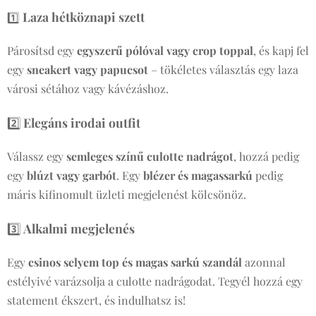
Laza hétköznapi szett
1️⃣
Párosítsd egy
egyszerű pólóval vagy crop toppal
, és kapj fel
egy
sneakert vagy papucsot
– tökéletes választás egy laza
városi sétához vagy kávézáshoz.
2️⃣
Elegáns irodai outfit
Válassz egy
semleges színű culotte nadrágot
, hozzá pedig
egy
blúzt vagy garbót
. Egy
blézer és magassarkú
pedig
máris kifinomult üzleti megjelenést kölcsönöz.
3️⃣
Alkalmi megjelenés
Egy
csinos selyem top és magas sarkú szandál
azonnal
estélyivé varázsolja a culotte nadrágodat. Tegyél hozzá egy
statement ékszert, és indulhatsz is!