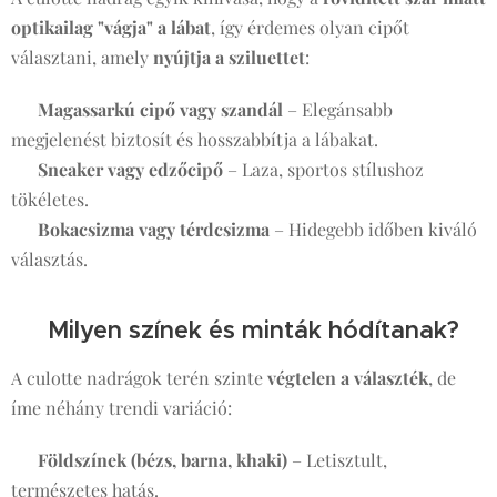
optikailag "vágja" a lábat
, így érdemes olyan cipőt
választani, amely
nyújtja a sziluettet
:
👠
Magassarkú cipő vagy szandál
– Elegánsabb
megjelenést biztosít és hosszabbítja a lábakat.
👟
Sneaker vagy edzőcipő
– Laza, sportos stílushoz
tökéletes.
👢
Bokacsizma vagy térdcsizma
– Hidegebb időben kiváló
választás.
🎨 Milyen színek és minták hódítanak?
A culotte nadrágok terén szinte
végtelen a választék
, de
íme néhány trendi variáció:
🌿
Földszínek (bézs, barna, khaki)
– Letisztult,
természetes hatás.