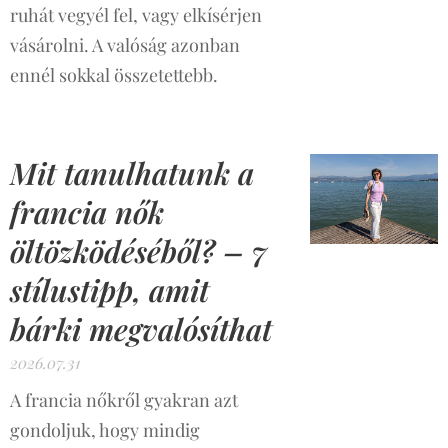
ruhát vegyél fel, vagy elkísérjen
vásárolni. A valóság azonban
ennél sokkal összetettebb.
Mit tanulhatunk a
francia nők
öltözködéséből? – 7
stílustipp, amit
bárki megvalósíthat
2026.07.31
A francia nőkről gyakran azt
gondoljuk, hogy mindig