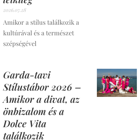
2026.07.28
Amikor a stílus találkozik a
kultúrával és a természet
szépségével
Garda-tavi
Stílustábor 2026 –
Amikor a divat, az
önbizalom és a
Dolce Vita
találkozik