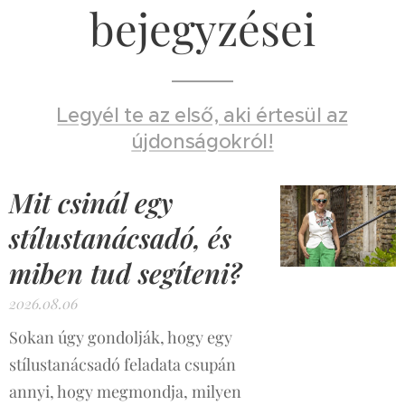
bejegyzései
Legyél te az első, aki értesül az
újdonságokról!
Mit csinál egy
stílustanácsadó, és
miben tud segíteni?
2026.08.06
Sokan úgy gondolják, hogy egy
stílustanácsadó feladata csupán
annyi, hogy megmondja, milyen