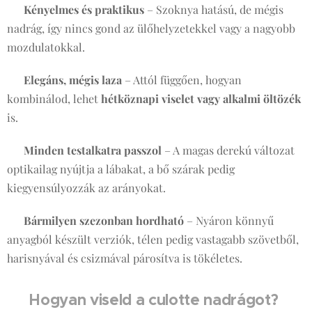
✔
Kényelmes és praktikus
– Szoknya hatású, de mégis
nadrág, így nincs gond az ülőhelyzetekkel vagy a nagyobb
mozdulatokkal.
✔
Elegáns, mégis laza
– Attól függően, hogyan
kombinálod, lehet
hétköznapi viselet vagy alkalmi öltözék
is.
✔
Minden testalkatra passzol
– A magas derekú változat
optikailag nyújtja a lábakat, a bő szárak pedig
kiegyensúlyozzák az arányokat.
✔
Bármilyen szezonban hordható
– Nyáron könnyű
anyagból készült verziók, télen pedig vastagabb szövetből,
harisnyával és csizmával párosítva is tökéletes.
👗 Hogyan viseld a culotte nadrágot?