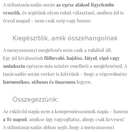
A stílustanácsadás során
az egész alakod figyelembe
vesszük
, és segítünk olyan ruhát választani, amiben jól is
érzed magad – nem csak szép vagy benne.
👑 Kiegészítők, amik összehangolnak
A menyasszonyi megjelenés nem csak a ruhából áll.
Egy jól kiválasztott
fülbevaló, hajdísz, fátyol, cipő vagy
sminkszín
egészen más szintre emelheti a megjelenésed. A
tanácsadás során ezekre is kitérünk – hogy a végeredmény
harmonikus, stílusos és önazonos
legyen.
💡 Összegezzünk:
Az esküvőd napja nem a kompromisszumok napja – hanem
a Te napod
, amikor úgy ragyoghatsz, ahogy csak kevesen!
A stílustanácsadás abban segít, hogy a menyasszonyi