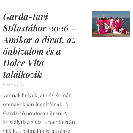
Garda-tavi
Stílustábor 2026 –
Amikor a divat, az
önbizalom és a
Dolce Vita
találkozik
2026.07.25
Vannak helyek, amelyek már
önmagukban inspirálnak. A
Garda-tó pontosan ilyen. A
kristálytiszta víz, a mediterrán
villák, a pálmafák és az olasz