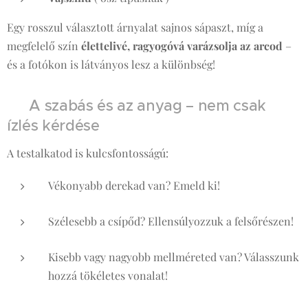
Egy rosszul választott árnyalat sajnos sápaszt, míg a
megfelelő szín
élettelivé, ragyogóvá varázsolja az arcod
–
és a fotókon is látványos lesz a különbség!
✨ A szabás és az anyag – nem csak
ízlés kérdése
A testalkatod is kulcsfontosságú:
Vékonyabb derekad van? Emeld ki!
Szélesebb a csípőd? Ellensúlyozzuk a felsőrészen!
Kisebb vagy nagyobb mellméreted van? Válasszunk
hozzá tökéletes vonalat!