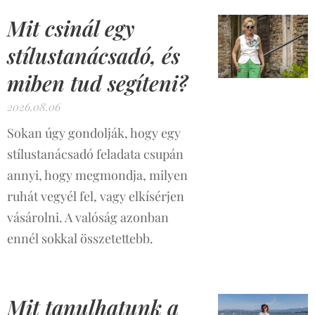
Mit csinál egy
stílustanácsadó, és
miben tud segíteni?
2026.08.06
Sokan úgy gondolják, hogy egy
stílustanácsadó feladata csupán
annyi, hogy megmondja, milyen
ruhát vegyél fel, vagy elkísérjen
vásárolni. A valóság azonban
ennél sokkal összetettebb.
Mit tanulhatunk a