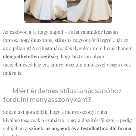
Az esküvőd a te nagy napod – és ha valamikor igazán
fontos, hogy önazonos, stílusos és gyönyörű legyél, hát ez
az a pillanat! A stílustanácsadás ilyenkor nem luxus, hanem
elengedhetetlen segítség
, hogy biztosan olyan
megjelenésed legyen, amire büszkén emlékszel vissza évek
múlva is.
👰 Miért érdemes stílustanácsadóhoz
fordulni menyasszonyként?
Sokan azt gondolják, hogy a menyasszonyi ruha
kiválasztása csak a szabásról vagy a díszítésről szól – pedig
valójában
a színek, az anyagok és a testalkathoz illő forma