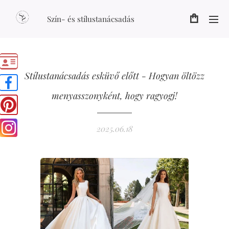
Szín- és stílustanácsadás
Stílustanácsadás esküvő előtt - Hogyan öltözz
menyasszonyként, hogy ragyogj!
2025.06.18