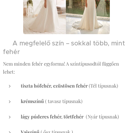
🎨 A megfelelő szín – sokkal több, mint
fehér
Nem minden fehér egyforma! A színtípusodtól függően
lehet:
tiszta hófehér, ezüstösen fehér
(Tél típusnak)
krémszínű
( tavasz típusnak)
lágy púderes fehér, törtfehér
(Nyár típusnak)
Vajszínű
( ősz típusnak )