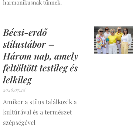
harmonikusnak tűnnek.
Bécsi-erdő
stílustábor –
Három nap, amely
feltöltött testileg és
lelkileg
2026.07.28
Amikor a stílus találkozik a
kultúrával és a természet
szépségével