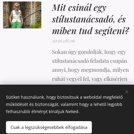
Mit csinál egy
stílustanácsadó, és
miben tud segíteni?
2026.08.06
Sokan úgy gondolják, hogy egy
stílustanácsadó feladata csupán
annyi, hogy megmondja, milyen
ruhát vegyél fel, vagy elkísérjen
vásárolni. A valóság azonban
ennél sokkal összetettebb.
Sütiket használunk, hogy biztosítsuk a weboldal megfelelő
működését és biztonságát, valamint hogy a lehető legjobb
felhasználói élményt kínáljuk Neked.
Csak a legszükségesebbek elfogadása
Az oldalt a
Webnode
működteti
Sütik