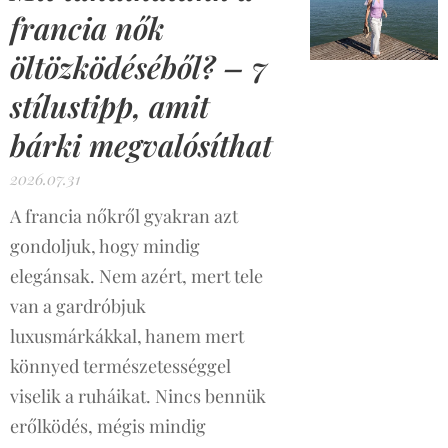
francia nők
öltözködéséből? – 7
stílustipp, amit
bárki megvalósíthat
2026.07.31
A francia nőkről gyakran azt
gondoljuk, hogy mindig
elegánsak. Nem azért, mert tele
van a gardróbjuk
luxusmárkákkal, hanem mert
könnyed természetességgel
viselik a ruháikat. Nincs bennük
erőlködés, mégis mindig