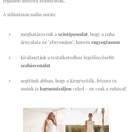
legalább annyira számítanak.
A stílustanácsadás során:
meghatározzuk a
színtípusodat
, hogy a ruha
árnyalata ne "elnyomjon", hanem
ragyogtasson
kiválasztjuk a testalkatodhoz legelőnyösebb
szabásvonalat
segítünk abban, hogy a kiegészítők, frizura és
smink is
harmonizáljon
veled – ne csak a ruhával!