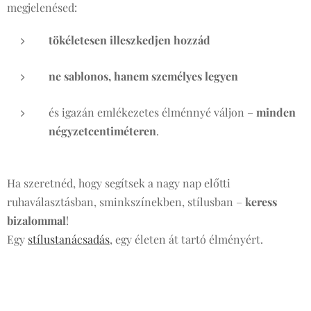
megjelenésed:
tökéletesen illeszkedjen hozzád
ne sablonos, hanem személyes legyen
és igazán emlékezetes élménnyé váljon –
minden
négyzetcentiméteren
.
Ha szeretnéd, hogy segítsek a nagy nap előtti
ruhaválasztásban, sminkszínekben, stílusban –
keress
bizalommal
!
Egy
stílustanácsadás
, egy életen át tartó élményért. 🤍