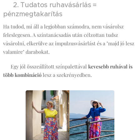
🛍 2. Tudatos ruhavásárlás =
pénzmegtakarítás
Ha tudod, mi áll a legjobban számodra, nem vásárolsz
feleslegesen. A színtanácsadás után célzottan tudsz
vásárolni, elkerülve az impulzusvásárlást és a "majd jó lesz
valamire" darabokat.
💡 Egy jól összeállított színpalettával
kevesebb ruhával is
több kombináció
lesz a szekrényedben.