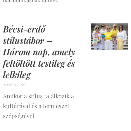
harmonikusnak tűnnek.
Bécsi-erdő
stílustábor –
Három nap, amely
feltöltött testileg és
lelkileg
2026.07.28
Amikor a stílus találkozik a
kultúrával és a természet
szépségével