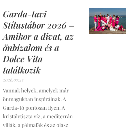
Garda-tavi
Stílustábor 2026 –
Amikor a divat, az
önbizalom és a
Dolce Vita
találkozik
2026.07.25
Vannak helyek, amelyek már
önmagukban inspirálnak. A
Garda-tó pontosan ilyen. A
kristálytiszta víz, a mediterrán
villák, a pálmafák és az olasz