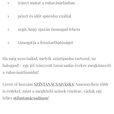
irányt mutat a ruhavásárlásban
pénzt és időt spórolsz ezáltal
segít, hogy igazán önmagad lehess
támogatja a fenntarthatóságot
Ha még nem tudod, melyik színtípusba tartozol, ne
halogasd – egy jól irányzott tanácsadás évekre megkönnyíti
a ruhavásárlásaidat!
Gyere el hozzám
SZÍNTANÁCSADÁSRA
! Amennyiben több
is érdekel, mint a megfelelő színek viselése, várlak egy
teljes
stílustanácsadáson
!