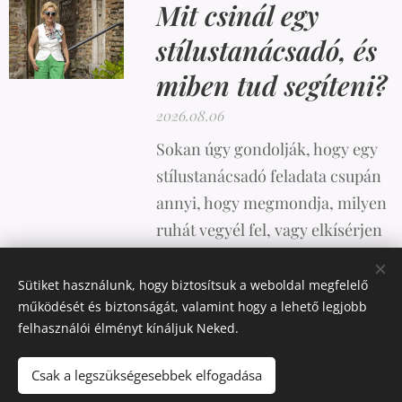
Mit csinál egy
stílustanácsadó, és
miben tud segíteni?
2026.08.06
Sokan úgy gondolják, hogy egy
stílustanácsadó feladata csupán
annyi, hogy megmondja, milyen
ruhát vegyél fel, vagy elkísérjen
vásárolni. A valóság azonban
ennél sokkal összetettebb.
Sütiket használunk, hogy biztosítsuk a weboldal megfelelő
működését és biztonságát, valamint hogy a lehető legjobb
felhasználói élményt kínáljuk Neked.
Csak a legszükségesebbek elfogadása
Az oldalt a
Webnode
működteti
Sütik