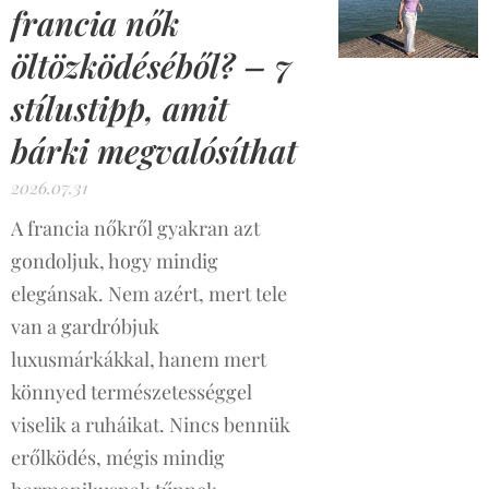
francia nők
öltözködéséből? – 7
stílustipp, amit
bárki megvalósíthat
2026.07.31
A francia nőkről gyakran azt
gondoljuk, hogy mindig
elegánsak. Nem azért, mert tele
van a gardróbjuk
luxusmárkákkal, hanem mert
könnyed természetességgel
viselik a ruháikat. Nincs bennük
erőlködés, mégis mindig