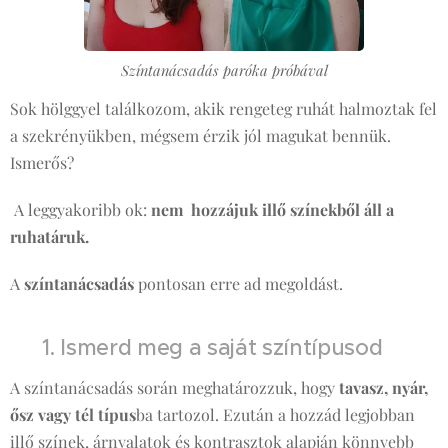
Színtanácsadás paróka próbával
Sok hölggyel találkozom, akik rengeteg ruhát halmoztak fel
a szekrényükben, mégsem érzik jól magukat bennük.
Ismerős?
A leggyakoribb ok:
nem hozzájuk illő színekből áll a
ruhatáruk.
A
színtanácsadás
pontosan erre ad megoldást. 👇
🎨 1. Ismerd meg a saját színtípusod
A színtanácsadás során meghatározzuk, hogy
tavasz, nyár,
ősz vagy tél típus
ba tartozol. Ezután a hozzád legjobban
illő színek, árnyalatok és kontrasztok alapján könnyebb