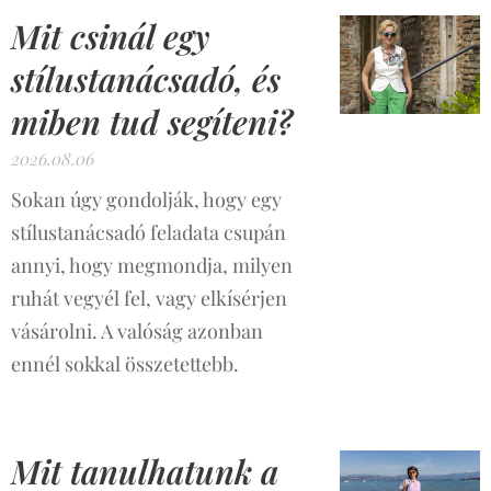
Mit csinál egy
stílustanácsadó, és
miben tud segíteni?
2026.08.06
Sokan úgy gondolják, hogy egy
stílustanácsadó feladata csupán
annyi, hogy megmondja, milyen
ruhát vegyél fel, vagy elkísérjen
vásárolni. A valóság azonban
ennél sokkal összetettebb.
Mit tanulhatunk a