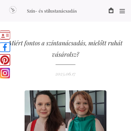
Szín- és stílustanácsadás
Miért fontos a színtanácsadás, mielőtt ruhát
vásárolsz?
2025.06.17