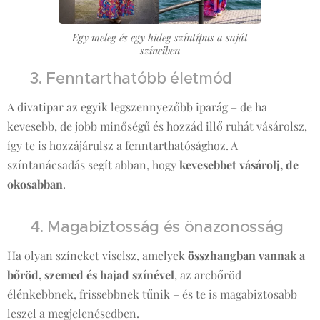
Egy meleg és egy hideg színtípus a saját
színeiben
♻️ 3. Fenntarthatóbb életmód
A divatipar az egyik legszennyezőbb iparág – de ha
kevesebb, de jobb minőségű és hozzád illő ruhát vásárolsz,
így te is hozzájárulsz a fenntarthatósághoz. A
színtanácsadás segít abban, hogy
kevesebbet vásárolj, de
okosabban
.
👩‍🏫 4. Magabiztosság és önazonosság
Ha olyan színeket viselsz, amelyek
összhangban vannak a
bőröd, szemed és hajad színével
, az arcbőröd
élénkebbnek, frissebbnek tűnik – és te is magabiztosabb
leszel a megjelenésedben.