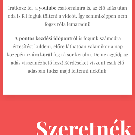
Iratkozz fel a
youtube
csatornámra is, az élő adás után
oda is fel fogjuk tölteni a videót. Így semmiképpen nem
fogsz róla lemaradni!
A pontos kezdési időpontról
is fogunk számodra
értesítést küldeni, előre láthatóan valamikor a nap
közepén
12
óra körül
fog rá sor kerülni. De ne aggódj, az
adás visszanézhető lesz! Kérdéseket viszont csak élő
adásban tudsz majd feltenni nekünk.
Szeretnék