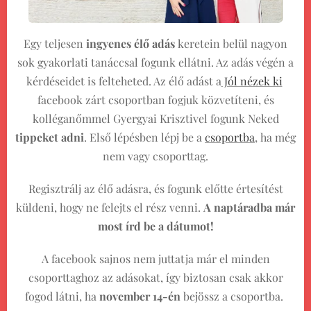
Egy teljesen
ingyenes élő adás
keretein belül nagyon
sok gyakorlati tanáccsal fogunk ellátni. Az adás végén a
kérdéseidet is felteheted. Az élő adást a
Jól nézek ki
facebook zárt csoportban fogjuk közvetíteni, és
kolléganőmmel Gyergyai Krisztivel fogunk Neked
tippeket adni
. Első lépésben lépj be a
csoportba
, ha még
nem vagy csoporttag.
Regisztrálj az élő adásra, és fogunk előtte értesítést
küldeni, hogy ne felejts el rész venni.
A naptáradba már
most írd be a dátumot!
A facebook sajnos nem juttatja már el minden
csoporttaghoz az adásokat, így biztosan csak akkor
fogod látni, ha
november 14-én
bejössz a csoportba.