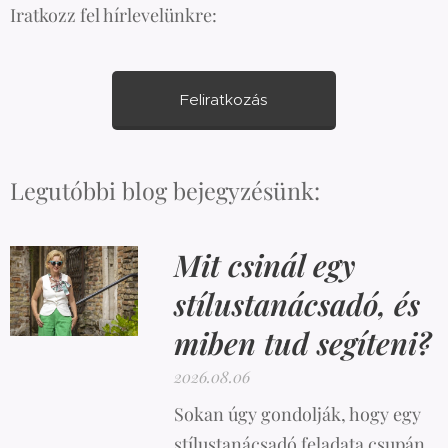
Iratkozz fel hírlevelünkre:
Feliratkozás
Legutóbbi blog bejegyzésünk:
Mit csinál egy
stílustanácsadó, és
miben tud segíteni?
2026.08.06
Sokan úgy gondolják, hogy egy
stílustanácsadó feladata csupán