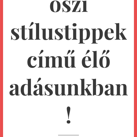
őszi
stílustippek
című élő
adásunkban
!