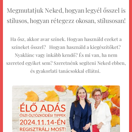
Megmutatjuk Neked, hogyan legyél ősszel is
stílusos, hogyan rétegezz okosan, stílusosan!
Ha ősz, akkor avar színek. Hogyan használd ezeket a
színeket ősszel? Hogyan használd a kiegészítőket?
Nyaklánc vagy inkább kendő? És mi van, ha nem
szereted egyiket sem? Szeretnénk segíteni Neked ebben,
és gyakorlati tanácsokkal ellátni.