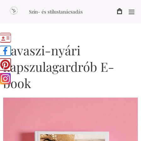
Szín- és stílustanácsadás
Tavaszi-nyári
kapszulagardrób E-
book