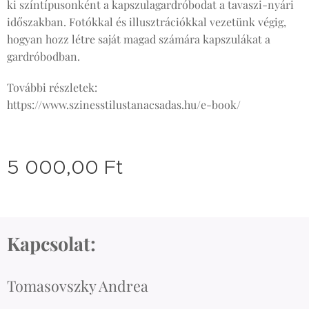
ki színtípusonként a kapszulagardróbodat a tavaszi-nyári
időszakban. Fotókkal és illusztrációkkal vezetünk végig,
hogyan hozz létre saját magad számára kapszulákat a
gardróbodban.
További részletek:
https://www.szinesstilustanacsadas.hu/e-book/
5 000,00
Ft
Kapcsolat:
Tomasovszky Andrea