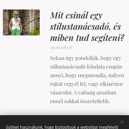
Mit csinál egy
stílustanácsadó, és
miben tud segíteni?
2026.08.06
Sokan úgy gondolják, hogy egy
stílustanácsadó feladata csupán
annyi, hogy megmondja, milyen
ruhát vegyél fel, vagy elkísérjen
vásárolni. A valóság azonban
ennél sokkal összetettebb.
Sütiket használunk, hogy biztosítsuk a weboldal megfelelő