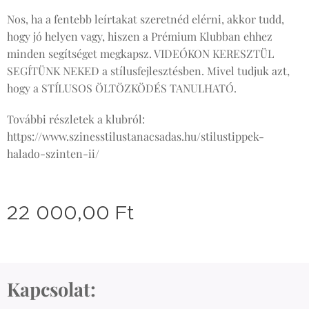
Nos, ha a fentebb leírtakat szeretnéd elérni, akkor tudd,
hogy jó helyen vagy, hiszen a Prémium Klubban ehhez
minden segítséget megkapsz. VIDEÓKON KERESZTÜL
SEGÍTÜNK NEKED a stílusfejlesztésben. Mivel tudjuk azt,
hogy a STÍLUSOS ÖLTÖZKÖDÉS TANULHATÓ.
További részletek a klubról:
https://www.szinesstilustanacsadas.hu/stilustippek-
halado-szinten-ii/
22 000,00
Ft
Kapcsolat: