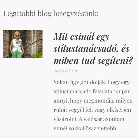
Legutóbbi blog bejegyzésünk:
Mit csinál egy
stílustanácsadó, és
miben tud segíteni?
2026.08.06
Sokan úgy gondolják, hogy egy
stílustanácsadó feladata csupán
annyi, hogy megmondja, milyen
ruhát vegyél fel, vagy elkísérjen
vásárolni. A valóság azonban
ennél sokkal összetettebb.