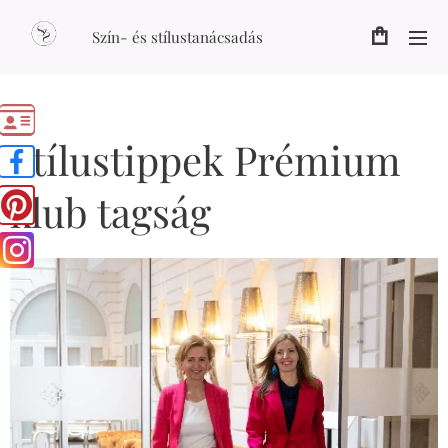
Szín- és stílustanácsadás
Stílustippek Prémium
klub tagság