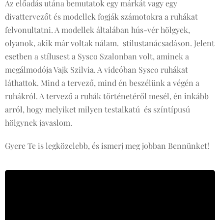
Az előadás utána bemutatok egy márkát vagy egy
divattervezőt és modellek fogják számotokra a ruhákat
felvonultatni. A modellek általában hús-vér hölgyek,
olyanok, akik már voltak nálam. stílustanácsadáson. Jelent
esetben a stílusest a Sysco Szalonban volt, aminek a
megálmodója Vajk Szilvia. A videóban Sysco ruhákat
láthattok. Mind a tervező, mind én beszélünk a végén a
ruhákról. A tervező a ruhák történetéről mesél, én inkább
arról, hogy melyiket milyen testalkatú és színtípusú
hölgynek javaslom.
Gyere Te is legközelebb, és ismerj meg jobban Bennünket!