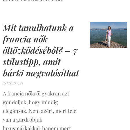
Mit tanulhatunk a
francia nők
öltözködéséből? – 7
stílustipp, amit
bárki megvalósíthat
2026.07.31
A francia nőkről gyakran azt
gondoljuk, hogy mindig
elegánsak. Nem azért, mert tele
van a gardróbjuk
luxusmárkákkal, hanem mert