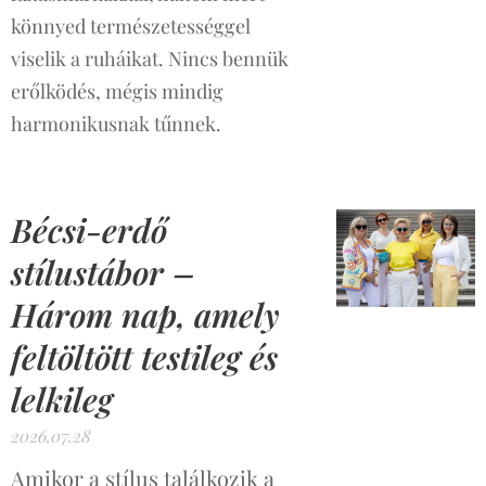
könnyed természetességgel
viselik a ruháikat. Nincs bennük
erőlködés, mégis mindig
harmonikusnak tűnnek.
Bécsi-erdő
stílustábor –
Három nap, amely
feltöltött testileg és
lelkileg
2026.07.28
Amikor a stílus találkozik a