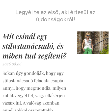
Legyél te az első, aki értesül az
újdonságokról
!
Mit csinál egy
stílustanácsadó, és
miben tud segíteni?
2026.08.06
Sokan úgy gondolják, hogy egy
stílustanácsadó feladata csupán
annyi, hogy megmondja, milyen
ruhát vegyél fel, vagy elkísérjen
vásárolni. A valóság azonban
ennél sokkal összetettebb.