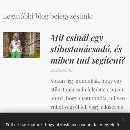
Legutóbbi blog bejegyzésünk:
Mit csinál egy
stílustanácsadó, és
miben tud segíteni?
2026.08.06
Sokan úgy gondolják, hogy egy
stílustanácsadó feladata csupán
annyi, hogy megmondja, milyen
ruhát vegyél fel, vagy elkísérjen
vásárolni. A valóság azonban
ennél sokkal összetettebb.
Sütiket használunk, hogy biztosítsuk a weboldal megfelelő