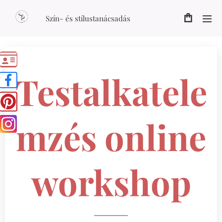
Szín- és stílustanácsadás
Testalkatele
mzés online
workshop