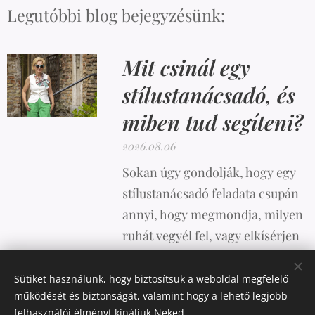
Legutóbbi blog bejegyzésünk:
Mit csinál egy
stílustanácsadó, és
miben tud segíteni?
2026.08.06
Sokan úgy gondolják, hogy egy
stílustanácsadó feladata csupán
annyi, hogy megmondja, milyen
ruhát vegyél fel, vagy elkísérjen
vásárolni. A valóság azonban
ennél sokkal összetettebb.
Sütiket használunk, hogy biztosítsuk a weboldal megfelelő
működését és biztonságát, valamint hogy a lehető legjobb
felhasználói élményt kínáljuk Neked.