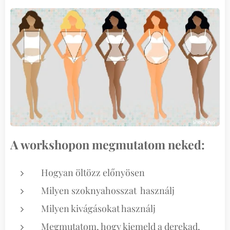
A workshopon megmutatom neked:
Hogyan öltözz előnyösen
Milyen szoknyahosszat használj
Milyen kivágásokat használj
Megmutatom, hogy kiemeld a derekad,