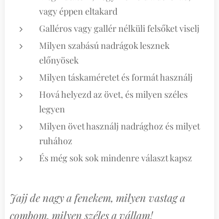
vagy éppen eltakard
Galléros vagy gallér nélküli felsőket viselj
Milyen szabású nadrágok lesznek
előnyösek
Milyen táskaméretet és formát használj
Hová helyezd az övet, és milyen széles
legyen
Milyen övet használj nadrághoz és milyet
ruhához
És még sok sok mindenre választ kapsz
Jajj de nagy a fenekem, milyen vastag a
combom, milyen széles a vállam!