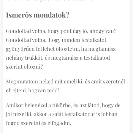
Ismerős mondatok?
Gondoltad volna, hogy pont úgy jó, ahogy van?
Gondoltad volna, hogy minden testalkatot
gyönyörűen fel lehet öltöztetni, ha megtanulsz
néhány trükköt, és megtanulsz a testalkatod
szerint öltözni?
Megmutatom neked mit emelj ki, és amit szeretnél
elrejteni, hogyan tedd!
Amikor belenézel a tükörbe, és azt látod, hogy de
jól nézel ki, akkor a saját testalkatodat is jobban
fogod szeretni és elfogadni.