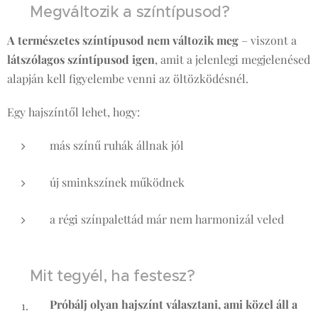
🎯 Megváltozik a színtípusod?
A természetes színtípusod nem változik meg
– viszont a
látszólagos színtípusod igen
, amit a jelenlegi megjelenésed
alapján kell figyelembe venni az öltözködésnél.
Egy hajszíntől lehet, hogy:
más színű ruhák állnak jól
új sminkszínek működnek
a régi színpalettád már nem harmonizál veled
👗 Mit tegyél, ha festesz?
Próbálj olyan hajszínt választani, ami közel áll a