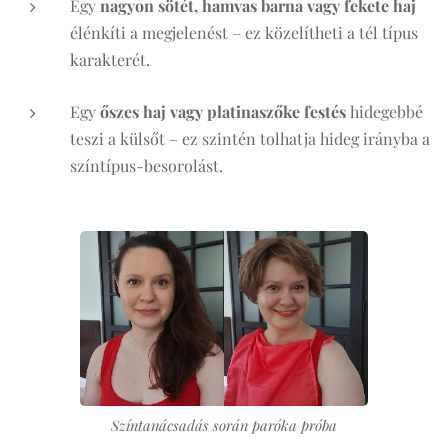
Egy
nagyon sötét, hamvas barna vagy fekete haj
élénkíti a megjelenést – ez közelítheti a tél típus
karakterét.
Egy
őszes haj vagy platinaszőke festés
hidegebbé
teszi a külsőt – ez szintén tolhatja hideg irányba a
színtípus-besorolást.
Színtanácsadás során paróka próba