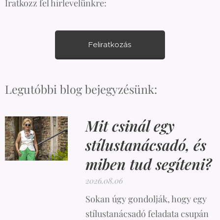
Iratkozz fel hírlevelünkre:
Feliratkozás
Legutóbbi blog bejegyzésünk:
Mit csinál egy
stílustanácsadó, és
miben tud segíteni?
2026.08.06
Sokan úgy gondolják, hogy egy
stílustanácsadó feladata csupán