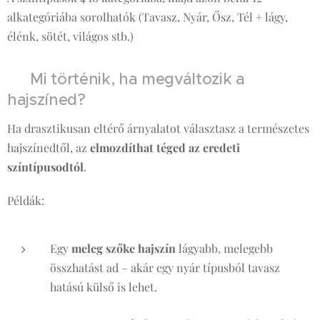
alkategóriába sorolhatók (Tavasz, Nyár, Ősz, Tél + lágy,
élénk, sötét, világos stb.)
💇‍♀️ Mi történik, ha megváltozik a
hajszíned?
Ha drasztikusan eltérő árnyalatot választasz a természetes
hajszínedtől, az
elmozdíthat téged az eredeti
színtípusodtól
.
Példák:
Egy
meleg szőke hajszín
lágyabb, melegebb
összhatást ad – akár egy nyár típusból tavasz
hatású külső is lehet.