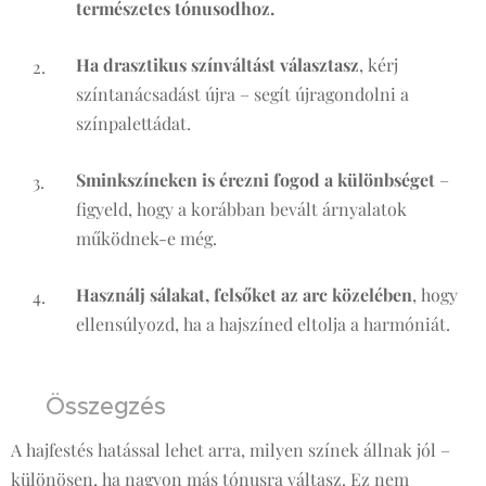
természetes tónusodhoz.
Ha drasztikus színváltást választasz
, kérj
színtanácsadást újra – segít újragondolni a
színpalettádat.
Sminkszíneken is érezni fogod a különbséget
–
figyeld, hogy a korábban bevált árnyalatok
működnek-e még.
Használj sálakat, felsőket az arc közelében
, hogy
ellensúlyozd, ha a hajszíned eltolja a harmóniát.
💡 Összegzés
A hajfestés hatással lehet arra, milyen színek állnak jól –
különösen, ha nagyon más tónusra váltasz. Ez nem