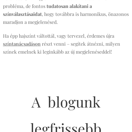
probléma, de fontos
tudatosan alakítani a
színválasztásaidat
, hogy továbbra is harmonikus, önazonos
maradjon a megjelenésed.
Ha épp hajszínt váltottál, vagy tervezel, érdemes újra
színtanácsadáson
részt venni – segítek átnézni, milyen
színek emelnek ki leginkább az új megjelenéseddel!
A blogunk
legfrissebb