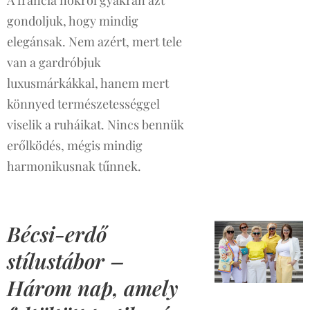
A francia nőkről gyakran azt
gondoljuk, hogy mindig
elegánsak. Nem azért, mert tele
van a gardróbjuk
luxusmárkákkal, hanem mert
könnyed természetességgel
viselik a ruháikat. Nincs bennük
erőlködés, mégis mindig
harmonikusnak tűnnek.
Bécsi-erdő
stílustábor –
Három nap, amely