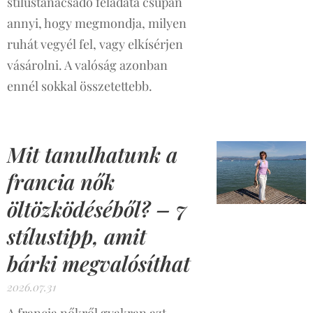
stílustanácsadó feladata csupán
annyi, hogy megmondja, milyen
ruhát vegyél fel, vagy elkísérjen
vásárolni. A valóság azonban
ennél sokkal összetettebb.
Mit tanulhatunk a
francia nők
öltözködéséből? – 7
stílustipp, amit
bárki megvalósíthat
2026.07.31