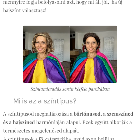
mennyire fogja befolyásolni azt, hogy mi áll jól, ha új
hajszínt választasz!
Színtanácsadás során kétféle parókában
🧠 Mi is az a színtípus?
A színtípusod meghatározása a
bőrtónusod, a szemszíned
és a hajszíned
harmóniáján alapul. Ezek együtt alkotják a
természetes megjelenésed alapját.
A színtípusok 4 fő kategóriába, majd azon belül 12