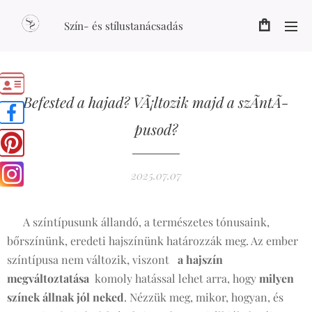
Szín- és stílustanácsadás
Befested a hajad? VÃ¡ltozik majd a szÃ­ntÃ­
pusod?
2025.07.07
🎨 A színtípusunk állandó, a természetes tónusaink,
bőrszínünk, eredeti hajszínünk határozzák meg. Az ember
színtípusa nem változik, viszont
a hajszín
megváltoztatása
komoly hatással lehet arra, hogy
milyen
színek állnak jól neked
. Nézzük meg, mikor, hogyan, és