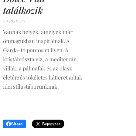
találkozik
2026.07.25
Vannak helyek, amelyek már
önmagukban inspirálnak. A
Garda-tó pontosan ilyen. A
kristálytiszta víz, a mediterrán
villák, a pálmafák és az olasz
életérzés tökéletes hátteret adtak
idei stílustáborunknak.
Share