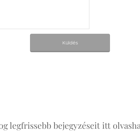
Küldés
og legfrissebb bejegyzéseit itt olvash