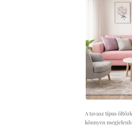
A tavasz típus öltöz
könnyen megjelenhe