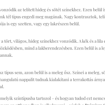
vonzódik az telített hideg és sötét színekhez. Ezen belül 
nk tél típus engedi meg magának. Nagy kontrasztok, telít
ja is egy szetten, vagy egy lakrészen belül.
a tört, világos, hideg színekhez vonzódik. A kék és a lila
özködésben, mind a lakberendezésben. Ezen belül is a l
vannak.
z típus sem, azon belül is a meleg ősz. Színei a meleg, sö
angulatú nappalit tudnak kialakítani a terrakottás árnya
al.
 melyik színtípusba tartozol – és hogyan tudod ezt nemc