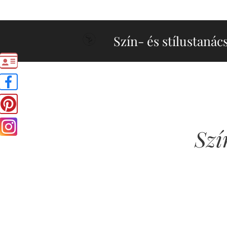
Szín- és stílustanác
Szí