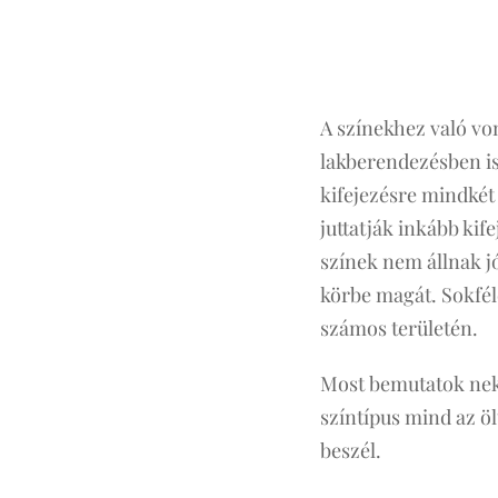
A színekhez való v
lakberendezésben is.
kifejezésre mindkét
juttatják inkább kif
színek nem állnak jó
körbe magát. Sokféle
számos területén.
Most bemutatok nekt
színtípus mind az ö
beszél.