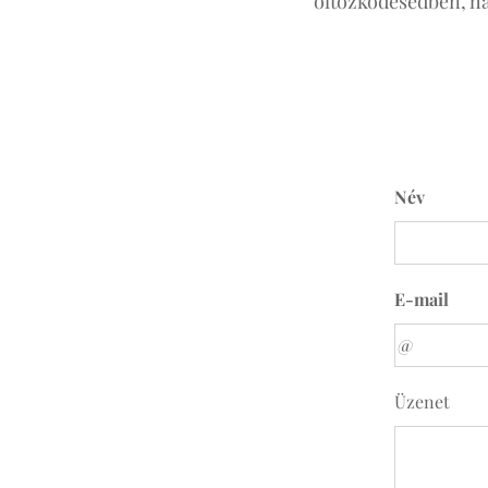
öltözködésedben, ha
Név
E-mail
Üzenet