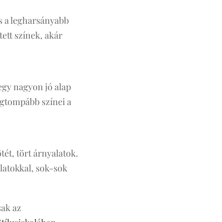
is a legharsányabb
ett színek, akár
 egy nagyon jó alap
egtompább színei a
tét, tört árnyalatok.
latokkal, sok-sok
sak az