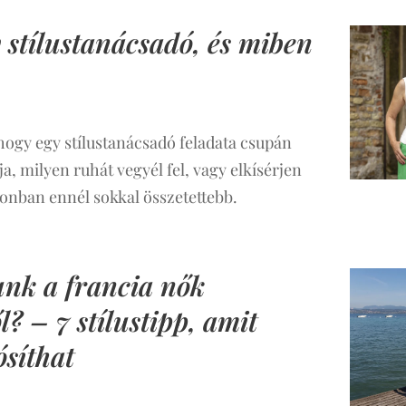
y stílustanácsadó, és miben
hogy egy stílustanácsadó feladata csupán
 milyen ruhát vegyél fel, vagy elkísérjen
zonban ennél sokkal összetettebb.
unk a francia nők
? – 7 stílustipp, amit
síthat