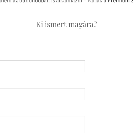
nem az otthonodban is alkalmazni – várlak a
Prémium St
Ki ismert magára?