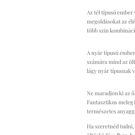
Az tél típusú ember 
megoldásokat az élé
több szín kombináció
A nyár típusú ember 
számára mind az ölt
lágy nyár típusnak 
Ne maradjon ki az ős
Fantasztikus meleg h
természetes anyagg
Ha szeretnéd tudni,