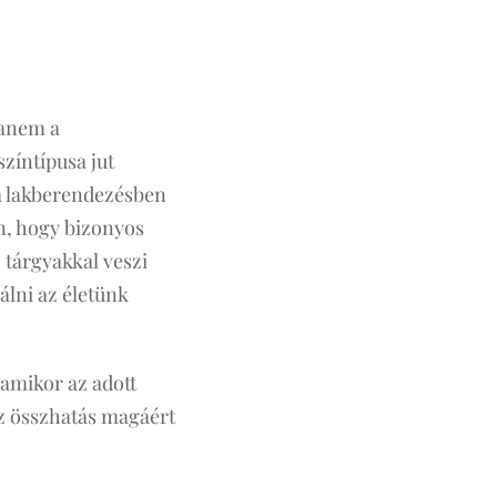
hanem a
színtípusa jut
a lakberendezésben
an, hogy bizonyos
 tárgyakkal veszi
álni az életünk
amikor az adott
z összhatás magáért