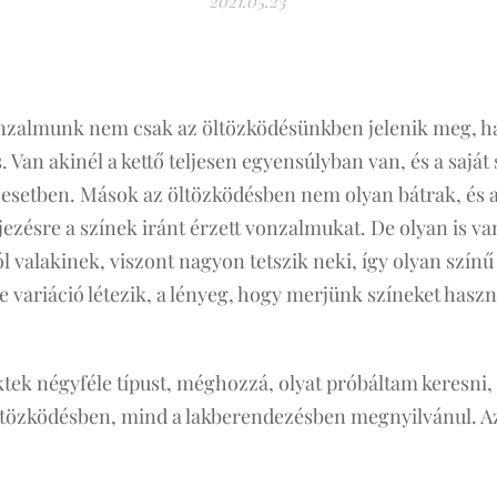
2021.05.23
onzalmunk nem csak az öltözködésünkben jelenik meg, 
 Van akinél a kettő teljesen egyensúlyban van, és a saját 
 esetben. Mások az öltözködésben nem olyan bátrak, és 
ejezésre a színek iránt érzett vonzalmukat. De olyan is v
l valakinek, viszont nagyon tetszik neki, így olyan színű
 variáció létezik, a lényeg, hogy merjünk színeket haszn
ek négyféle típust, méghozzá, olyat próbáltam keresni, 
ltözködésben, mind a lakberendezésben megnyilvánul. A