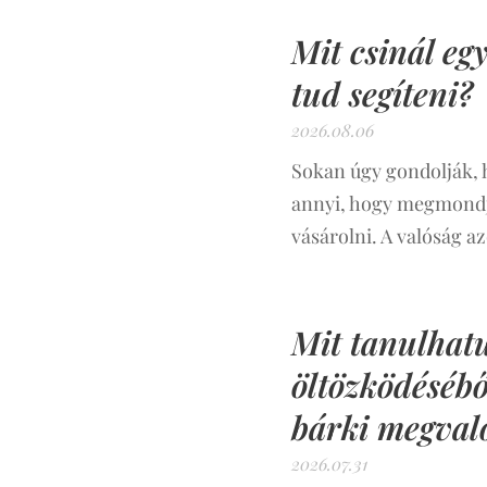
Mit csinál eg
tud segíteni?
2026.08.06
Sokan úgy gondolják, 
annyi, hogy megmondja,
vásárolni. A valóság a
Mit tanulhat
öltözködéséből
bárki megvaló
2026.07.31