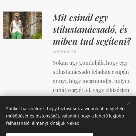
Mit csinál egy
stílustanácsadó, és
miben tud segíteni?
2026.08.06
Sokan úgy gondolják, hogy egy
stílustanácsadó feladata csupán
annyi, hogy megmondja, milyen
ruhát vegyél fel, vagy elkísérjen
vásárolni. A valóság azonban
ennél sokkal összetettebb.
Sütiket használunk, hogy biztosítsuk a weboldal megfelelő
működését és biztonságát, valamint hogy a lehető legjobb
felhasználói élményt kínáljuk Neked.