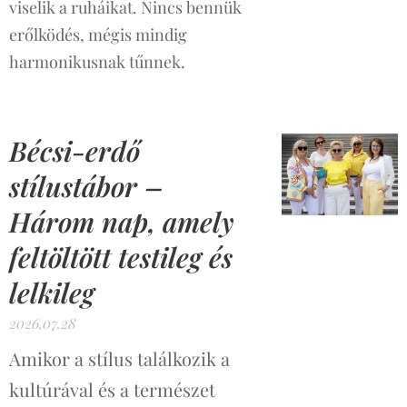
viselik a ruháikat. Nincs bennük
erőlködés, mégis mindig
harmonikusnak tűnnek.
Bécsi-erdő
stílustábor –
Három nap, amely
feltöltött testileg és
lelkileg
2026.07.28
Amikor a stílus találkozik a
kultúrával és a természet