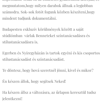
megmutatom,hogy milyen darabok állnak a legjobban
számodra. Sok-sok fotót fogunk közben készíteni,hogy
mindent tudjunk dokumentálni.
Budapesten exkluzív körülmények között a saját
stúdiómban várlak Benneteket színtanácsadásra és
stílustanácsadásra is.
Egerben és Nyíregyházán is tartok egyéni és kis csoportos
stílustanácsadást és színtanácsadást.
Te döntesz, hogy hová szeretnél jönni, kivel és mikor?
Én készen állok, hogy segítsek Neked!
Ha készen állsz a változásra, az űrlapon keresztül tudsz
jelentkezni!