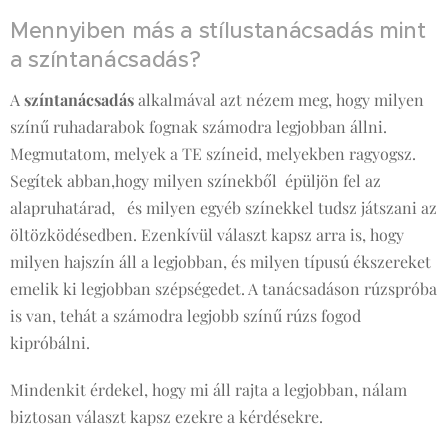
Mennyiben más a stílustanácsadás mint
a színtanácsadás?
A
színtanácsadás
alkalmával azt nézem meg, hogy milyen
színű ruhadarabok fognak számodra legjobban állni.
Megmutatom, melyek a TE színeid, melyekben ragyogsz.
Segítek abban,hogy milyen színekből épüljön fel az
alapruhatárad, és milyen egyéb színekkel tudsz játszani az
öltözködésedben. Ezenkívül választ kapsz arra is, hogy
milyen hajszín áll a legjobban, és milyen típusú ékszereket
emelik ki legjobban szépségedet. A tanácsadáson rúzspróba
is van, tehát a számodra legjobb színű rúzs fogod
kipróbálni.
Mindenkit érdekel, hogy mi áll rajta a legjobban, nálam
biztosan választ kapsz ezekre a kérdésekre.