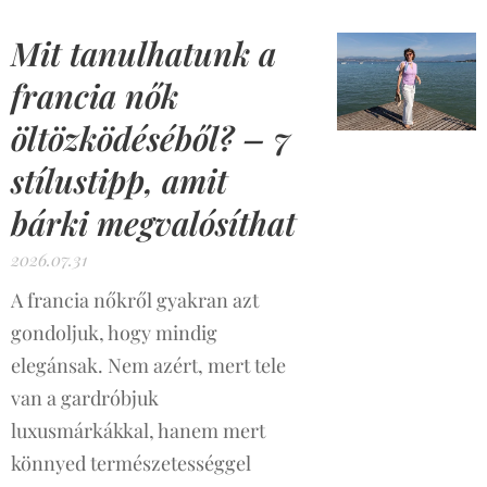
Mit tanulhatunk a
francia nők
öltözködéséből? – 7
stílustipp, amit
bárki megvalósíthat
2026.07.31
A francia nőkről gyakran azt
gondoljuk, hogy mindig
elegánsak. Nem azért, mert tele
van a gardróbjuk
luxusmárkákkal, hanem mert
könnyed természetességgel