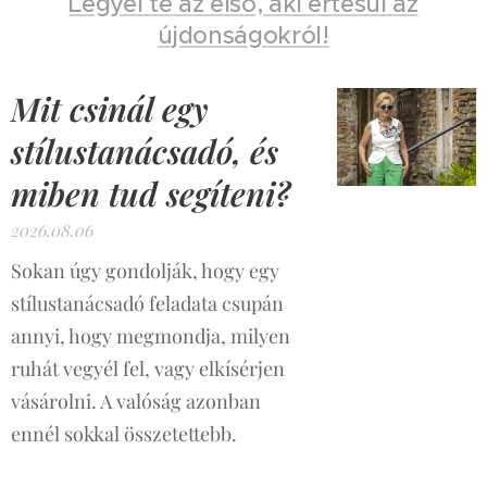
Legyél te az első, aki értesül az
újdonságokról!
Mit csinál egy
stílustanácsadó, és
miben tud segíteni?
2026.08.06
Sokan úgy gondolják, hogy egy
stílustanácsadó feladata csupán
annyi, hogy megmondja, milyen
ruhát vegyél fel, vagy elkísérjen
vásárolni. A valóság azonban
ennél sokkal összetettebb.