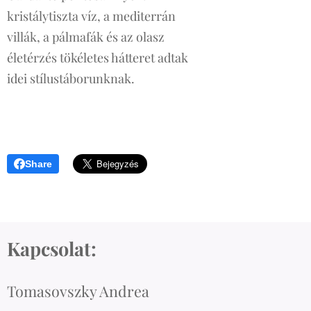
kristálytiszta víz, a mediterrán
villák, a pálmafák és az olasz
életérzés tökéletes hátteret adtak
idei stílustáborunknak.
Share
Kapcsolat:
Tomasovszky Andrea