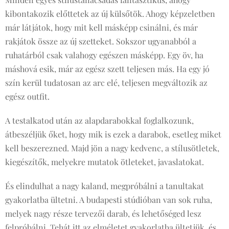
kibontakozik előttetek az új külsőtök. Ahogy képzeletben
már látjátok, hogy mit kell másképp csinálni, és már
rakjátok össze az új szetteket. Sokszor ugyanabból a
ruhatárból csak valahogy egészen másképp. Egy öv, ha
máshová esik, már az egész szett teljesen más. Ha egy jó
szín kerül tudatosan az arc elé, teljesen megváltozik az
egész outfit.
A testalkatod után az alapdarabokkal foglalkozunk,
átbeszéljük őket, hogy mik is ezek a darabok, esetleg miket
kell beszerezned. Majd jön a nagy kedvenc, a stílusötletek,
kiegészítők, melyekre mutatok ötleteket, javaslatokat.
És elindulhat a nagy kaland, megpróbálni a tanultakat
gyakorlatba ültetni. A budapesti stúdióban van sok ruha,
melyek nagy része tervezői darab, és lehetőséged lesz
felpróbálni. Tehát itt az elméletet gyakorlatba ültetjük, és