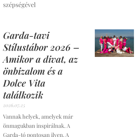
szépségével
Garda-tavi
Stílustábor 2026 –
Amikor a divat, az
önbizalom és a
Dolce Vita
találkozik
2026.07.25
Vannak helyek, amelyek már
önmagukban inspirálnak. A
Garda-tó pontosan ilyen. A