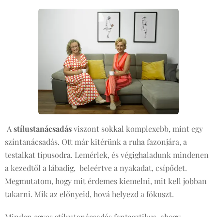
A
stílustanácsadás
viszont sokkal komplexebb, mint egy
színtanácsadás. Ott már kitérünk a ruha fazonjára, a
testalkat típusodra. Lemérlek, és végighaladunk mindenen
a kezedtől a lábadig, beleértve a nyakadat, csípődet.
Megmutatom, hogy mit érdemes kiemelni, mit kell jobban
takarni. Mik az előnyeid, hová helyezd a fókuszt.
Minden egyes stílustanácsadás fantasztikus, ahogy