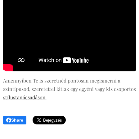
Amennyiben Te is szeretnéd pontosan megismerni a
színtípusod, szeretettel látlak egy egyéni vagy kis csoportos
stílustanácsadáson
.
Share