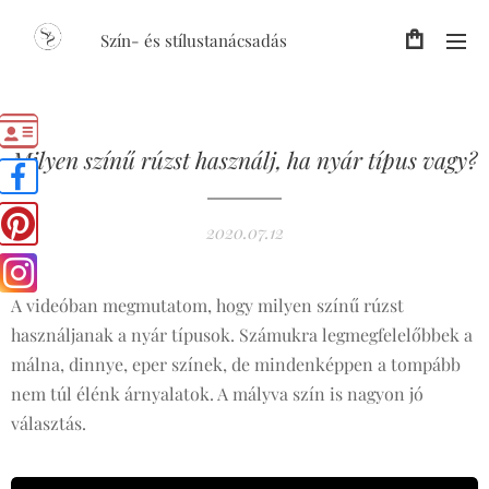
Szín- és stílustanácsadás
Milyen színű rúzst használj, ha nyár típus vagy?
2020.07.12
A videóban megmutatom, hogy milyen színű rúzst
használjanak a nyár típusok. Számukra legmegfelelőbbek a
málna, dinnye, eper színek, de mindenképpen a tompább
nem túl élénk árnyalatok. A mályva szín is nagyon jó
választás.