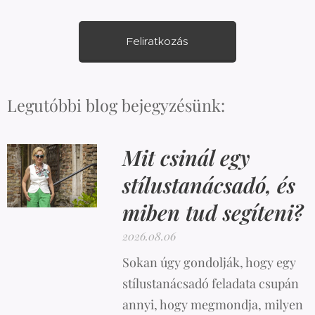
Feliratkozás
Legutóbbi blog bejegyzésünk:
Mit csinál egy
stílustanácsadó, és
miben tud segíteni?
2026.08.06
Sokan úgy gondolják, hogy egy
stílustanácsadó feladata csupán
annyi, hogy megmondja, milyen