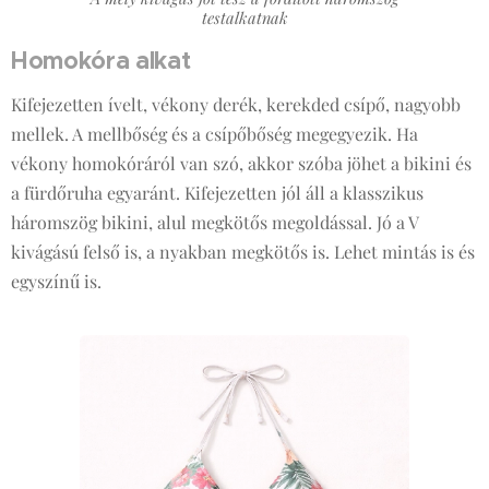
testalkatnak
Homokóra alkat
Kifejezetten ívelt, vékony derék, kerekded csípő, nagyobb
mellek. A mellbőség és a csípőbőség megegyezik. Ha
vékony homokóráról van szó, akkor szóba jöhet a bikini és
a fürdőruha egyaránt. Kifejezetten jól áll a klasszikus
háromszög bikini, alul megkötős megoldással. Jó a V
kivágású felső is, a nyakban megkötős is. Lehet mintás is és
egyszínű is.