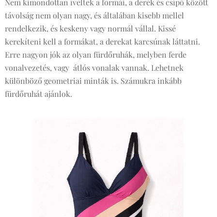
Nem kimondottan íveltek a formái, a derék és csípő között
távolság nem olyan nagy, és általában kisebb mellel
rendelkezik, és keskeny vagy normál vállal. Kissé
kerekíteni kell a formákat, a derekat karcsúnak láttatni.
Erre nagyon jók az olyan fürdőruhák, melyben ferde
vonalvezetés, vagy átlós vonalak vannak. Lehetnek
különböző geometriai minták is. Számukra inkább
fürdőruhát ajánlok.