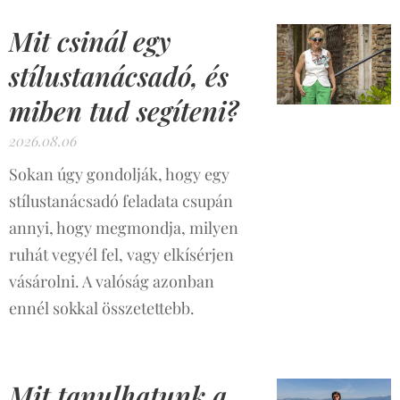
Mit csinál egy
stílustanácsadó, és
miben tud segíteni?
2026.08.06
Sokan úgy gondolják, hogy egy
stílustanácsadó feladata csupán
annyi, hogy megmondja, milyen
ruhát vegyél fel, vagy elkísérjen
vásárolni. A valóság azonban
ennél sokkal összetettebb.
Mit tanulhatunk a