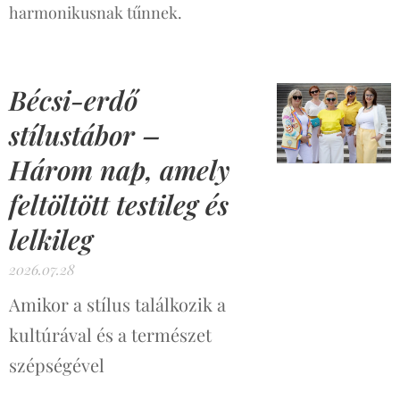
harmonikusnak tűnnek.
Bécsi-erdő
stílustábor –
Három nap, amely
feltöltött testileg és
lelkileg
2026.07.28
Amikor a stílus találkozik a
kultúrával és a természet
szépségével