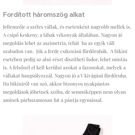
Fordított háromszög alkat
Jellemzője a széles vállak, és esetenként nagyobb mellek is.
A csípő keskeny, a lábak vékonyak általában. Nagyon jó
megoldás lehet az aszimetria, tehát ha az egyik váll
szabadon van. Jók a ferde csíkozású fürdőruhák. A bikini
esetében pedig az alsó részt díszítheti fodor, lehet mintás
is. A felsőnél el kell kerülni azokat a fazonokat, melyek a
vállakat hangsúlyozzál. Nagyon jó a V kivágású fürdőruha.
Ha bikiniről van szó, akkor bizonyos nyakpántos
megoldások jöhetnek szóba, de semmiképpen nem olyan
aminek párhuzamosan fut a pántja egymással.