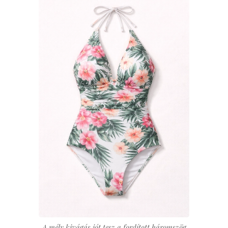
A mély kivágás jót tesz a fordított háromszög