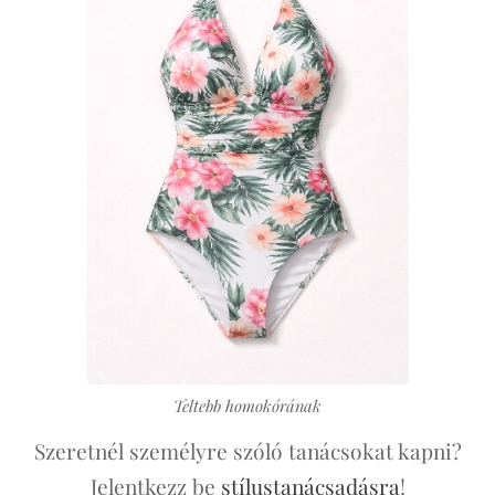
Teltebb homokórának
Szeretnél személyre szóló tanácsokat kapni?
Jelentkezz be
stílustanácsadásra
!