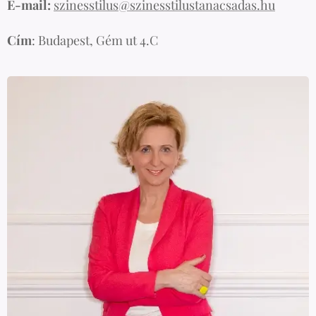
E-mail:
szinesstilus@szinesstilustanacsadas.hu
Cím
: Budapest, Gém ut 4.C