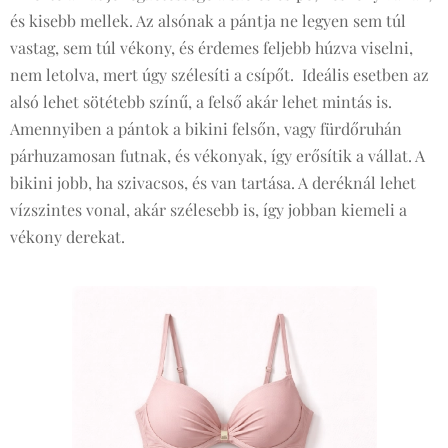
és kisebb mellek. Az alsónak a pántja ne legyen sem túl
vastag, sem túl vékony, és érdemes feljebb húzva viselni,
nem letolva, mert úgy szélesíti a csípőt. Ideális esetben az
alsó lehet sötétebb színű, a felső akár lehet mintás is.
Amennyiben a pántok a bikini felsőn, vagy fürdőruhán
párhuzamosan futnak, és vékonyak, így erősítik a vállat. A
bikini jobb, ha szivacsos, és van tartása. A deréknál lehet
vízszintes vonal, akár szélesebb is, így jobban kiemeli a
vékony derekat.