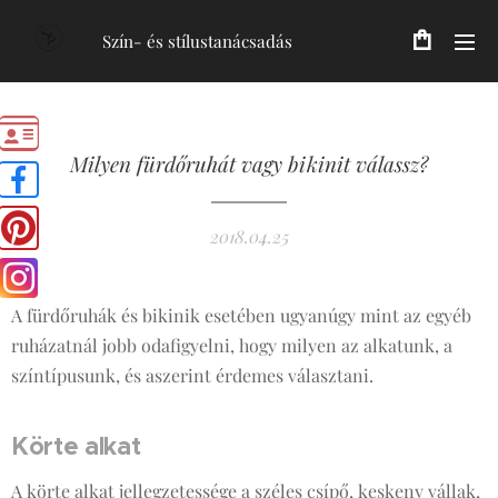
Szín- és stílustanácsadás
Milyen fürdőruhát vagy bikinit válassz?
2018.04.25
A fürdőruhák és bikinik esetében ugyanúgy mint az egyéb
ruházatnál jobb odafigyelni, hogy milyen az alkatunk, a
színtípusunk, és aszerint érdemes választani.
Körte alkat
A körte alkat jellegzetessége a széles csípő, keskeny vállak,