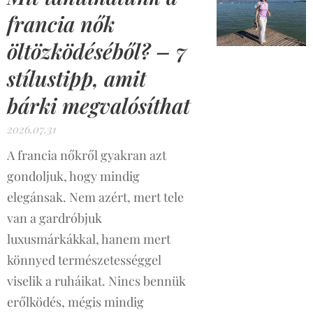
francia nők
öltözködéséből? – 7
stílustipp, amit
bárki megvalósíthat
2026.07.31
A francia nőkről gyakran azt
gondoljuk, hogy mindig
elegánsak. Nem azért, mert tele
van a gardróbjuk
luxusmárkákkal, hanem mert
könnyed természetességgel
viselik a ruháikat. Nincs bennük
erőlködés, mégis mindig