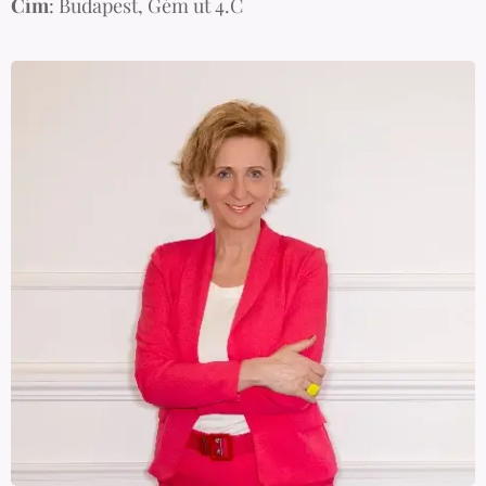
Cím
: Budapest, Gém ut 4.C