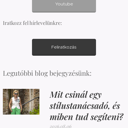
Youtube
Iratkozz fel hírlevelünkre:
Feliratkozás
Legutóbbi blog bejegyzésünk:
Mit csinál egy
stílustanácsadó, és
miben tud segíteni?
2026.08.06