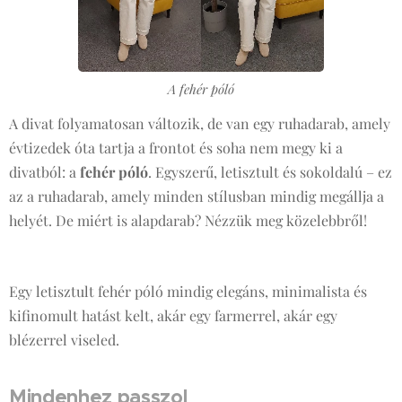
A fehér póló
A divat folyamatosan változik, de van egy ruhadarab, amely
évtizedek óta tartja a frontot és soha nem megy ki a
divatból: a
fehér póló
. Egyszerű, letisztult és sokoldalú – ez
az a ruhadarab, amely minden stílusban mindig megállja a
helyét. De miért is alapdarab? Nézzük meg közelebbről!
Egy letisztult fehér póló mindig elegáns, minimalista és
kifinomult hatást kelt, akár egy farmerrel, akár egy
blézerrel viseled.
Mindenhez passzol