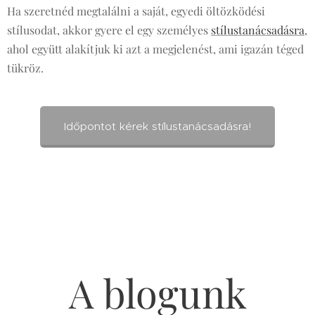
Ha szeretnéd megtalálni a saját, egyedi öltözködési
stílusodat, akkor gyere el egy személyes
stílustanácsadásra
,
ahol együtt alakítjuk ki azt a megjelenést, ami igazán téged
tükröz.
Időpontot kérek stílustanácsadásra!
A blogunk