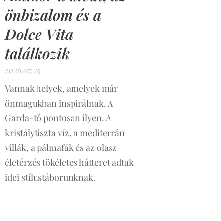
önbizalom és a
Dolce Vita
találkozik
2026.07.25
Vannak helyek, amelyek már
önmagukban inspirálnak. A
Garda-tó pontosan ilyen. A
kristálytiszta víz, a mediterrán
villák, a pálmafák és az olasz
életérzés tökéletes hátteret adtak
idei stílustáborunknak.