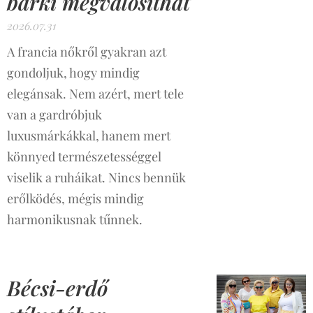
bárki megvalósíthat
2026.07.31
A francia nőkről gyakran azt
gondoljuk, hogy mindig
elegánsak. Nem azért, mert tele
van a gardróbjuk
luxusmárkákkal, hanem mert
könnyed természetességgel
viselik a ruháikat. Nincs bennük
erőlködés, mégis mindig
harmonikusnak tűnnek.
Bécsi-erdő