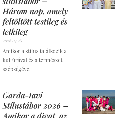
stílustábor –
Három nap, amely
feltöltött testileg és
lelkileg
2026.07.28
Amikor a stílus találkozik a
kultúrával és a természet
szépségével
Garda-tavi
Stílustábor 2026 –
Amikor a divat, az