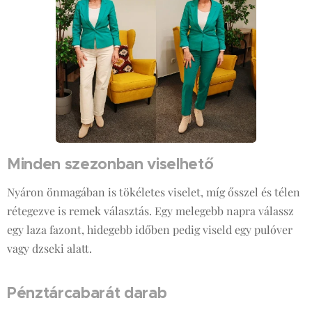
Minden szezonban viselhető
Nyáron önmagában is tökéletes viselet, míg ősszel és télen
rétegezve is remek választás. Egy melegebb napra válassz
egy laza fazont, hidegebb időben pedig viseld egy pulóver
vagy dzseki alatt.
Pénztárcabarát darab