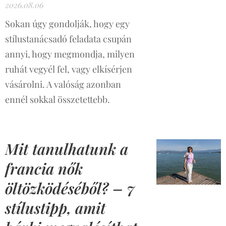
2026.08.06
Sokan úgy gondolják, hogy egy
stílustanácsadó feladata csupán
annyi, hogy megmondja, milyen
ruhát vegyél fel, vagy elkísérjen
vásárolni. A valóság azonban
ennél sokkal összetettebb.
Mit tanulhatunk a
francia nők
öltözködéséből? – 7
stílustipp, amit