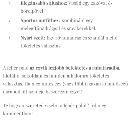
Elegánsabb stílushoz:
Viseld egy zakóval és
bőrcipővel.
Sportos outfithez:
Kombináld egy
melegítőnadrággal és sneakerekkel.
Nyári szett:
Egy rövidnadrág és szandál mellé
tökéletes választás.
A fehér póló
az egyik legjobb befektetés a ruhatáradba
.
Időtálló, sokoldalú és minden alkalomra tökéletes
választás. Ha még nincs egy (vagy több) igazán jó minőségű
darabod, itt az ideje beszerezni egyet!
Te hogyan szereted viselni a fehér pólót? Írd meg
kommentben! 👕✨