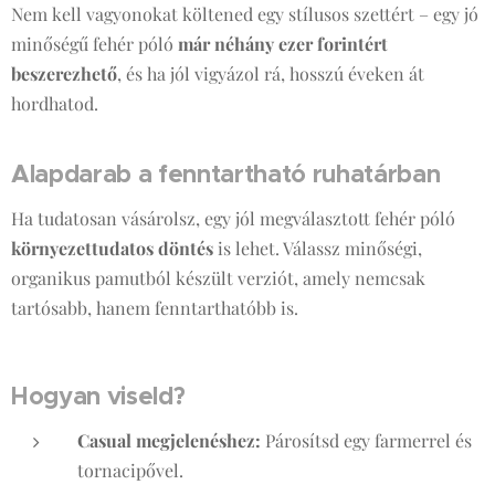
Nem kell vagyonokat költened egy stílusos szettért – egy jó
minőségű fehér póló
már néhány ezer forintért
beszerezhető
, és ha jól vigyázol rá, hosszú éveken át
hordhatod.
Alapdarab a fenntartható ruhatárban
Ha tudatosan vásárolsz, egy jól megválasztott fehér póló
környezettudatos döntés
is lehet. Válassz minőségi,
organikus pamutból készült verziót, amely nemcsak
tartósabb, hanem fenntarthatóbb is.
Hogyan viseld?
Casual megjelenéshez:
Párosítsd egy farmerrel és
tornacipővel.