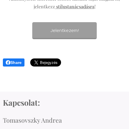
jelentkezz
stílustanácsadásra
!
Jelentkezem!
Share
Kapcsolat:
Tomasovszky Andrea