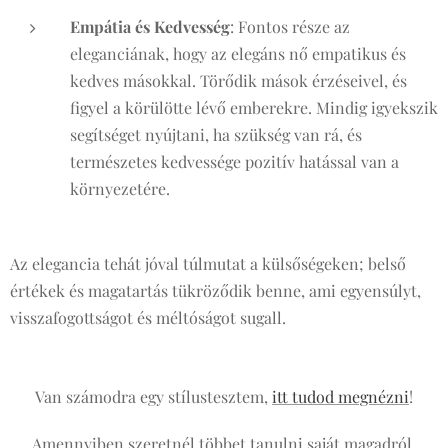
Empátia és Kedvesség
: Fontos része az
eleganciának, hogy az elegáns nő empatikus és
kedves másokkal. Törődik mások érzéseivel, és
figyel a körülötte lévő emberekre. Mindig igyekszik
segítséget nyújtani, ha szükség van rá, és
természetes kedvessége pozitív hatással van a
környezetére​.
Az elegancia tehát jóval túlmutat a külsőségeken; belső
értékek és magatartás tükröződik benne, ami egyensúlyt,
visszafogottságot és méltóságot sugall.
Van számodra egy stílustesztem,
itt tudod megnézni
!
Amennyiben szeretnél többet tanulni saját magadról,