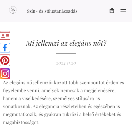
Szín- és stílustanácsadás
Mi jellemzi az elegáns nőt?
2024.11.20
Az elegáns nő jellemzői között több szempontot érdemes
figyelembe venni, amelyek nemcsak a megjelenésére,
hanem a viselkedésére, személyes stílusára is
vonatkoznak. Az elegancia részleteiben és egészében is
megmutatkozik, és gyakran tükrözi a belső értékeket és
magabiztosságot.