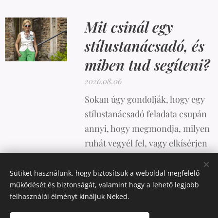
Mit csinál egy
stílustanácsadó, és
miben tud segíteni?
2026.08.06
Sokan úgy gondolják, hogy egy
stílustanácsadó feladata csupán
annyi, hogy megmondja, milyen
ruhát vegyél fel, vagy elkísérjen
vásárolni. A valóság azonban
ennél sokkal összetettebb.
Sütiket használunk, hogy biztosítsuk a weboldal megfelelő
működését és biztonságát, valamint hogy a lehető legjobb
felhasználói élményt kínáljuk Neked.