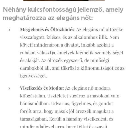
Néhány kulcsfontosságú jellemző, amely
meghatározza az elegáns nőt:
Megjelenés és Öltözködés
: Az elegáns nő öltözéke
visszafogott, ízléses, és az alkalomhoz illik. Nem
követi mindenáron a divatot, inkább azokat a
ruhákat választja, amelyek kiemelik személyiségét
és alakját. Az öltözék egyszerű, de minőségi
darabokból áll, ami tükrözi a kifinomultságot és az
igényességet​.
Viselkedés és Modor
: Az elegáns nő modora
kifogástalan, tiszteletet sugároz a másokkal való
bánásmódban. Udvarias, figyelmes, és gondot
fordít arra, hogy mások jól érezzék magukat a
társaságában. Kerüli a harsány viselkedést, és
mindig odafigyel arra, hogy tettei és szavai