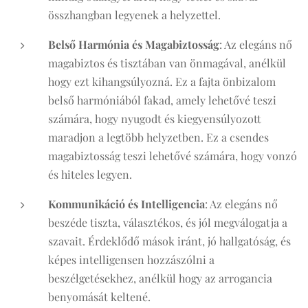
összhangban legyenek a helyzettel​.
Belső Harmónia és Magabiztosság
: Az elegáns nő
magabiztos és tisztában van önmagával, anélkül
hogy ezt kihangsúlyozná. Ez a fajta önbizalom
belső harmóniából fakad, amely lehetővé teszi
számára, hogy nyugodt és kiegyensúlyozott
maradjon a legtöbb helyzetben. Ez a csendes
magabiztosság teszi lehetővé számára, hogy vonzó
és hiteles legyen​.
Kommunikáció és Intelligencia
: Az elegáns nő
beszéde tiszta, választékos, és jól megválogatja a
szavait. Érdeklődő mások iránt, jó hallgatóság, és
képes intelligensen hozzászólni a
beszélgetésekhez, anélkül hogy az arrogancia
benyomását keltené​.