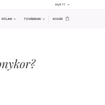
HUF
FT
RÓLAM
TOVÁBBIAK
KOSÁR
onykor?
👗