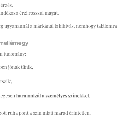
 érzés.
jándékozó érzi rosszul magát.
ég ugyanannál a márkánál is kihívás, nemhogy találomra
 mellémegy
lön tudomány:
ben jónak tűnik,
tszik",
ylegesen
harmonizál a személyes színekkel
.
ott ruha pont a szín miatt marad érintetlen.