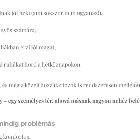
lnak jól neki (ami sokszor nem ugyanaz!),
őnyös számára,
uhákban érzi jól magát,
ú ruhákat hord a hétköznapokon.
 és még a közeli hozzátartozók is rendszeresen mellélő
y – egy személyes tér, ahová másnak nagyon nehéz belé
 mindig problémás
g komfortos.