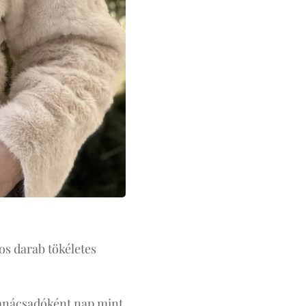
os darab tökéletes
stanácsadóként nap mint