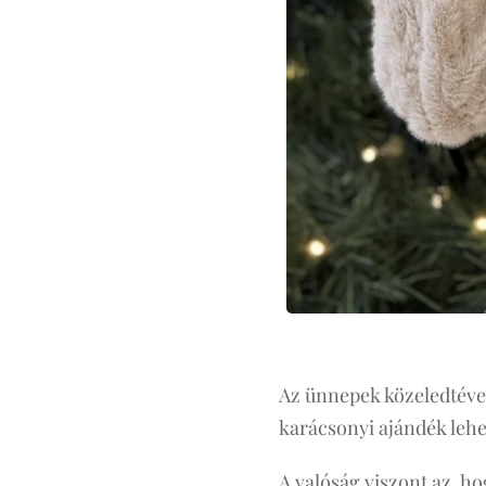
Az ünnepek közeledtével
karácsonyi ajándék lehe
A valóság viszont az, h