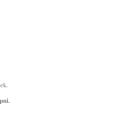
nek.
pni.