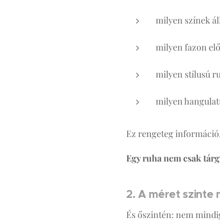
milyen színek ál
milyen fazon el
milyen stílusú r
milyen hangulat
Ez rengeteg információ,
Egy ruha nem csak tárg
2. A méret szinte
És őszintén: nem mindi