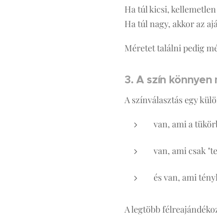
Ha túl kicsi, kellemetlen
Ha túl nagy, akkor az a
Méretet találni pedig m
3. A szín könnyen
A színválasztás egy kü
van, ami a tükör
van, ami csak "te
és van, ami tén
A legtöbb félreajándékoz