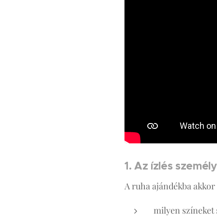
1. Az ízlés személy
A ruha ajándékba akkor
milyen színeket 