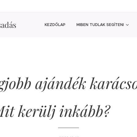
sadás
KEZDŐLAP
MIBEN TUDLAK SEGÍTENI
egjobb ajándék karács
it kerülj inkább?
🎁