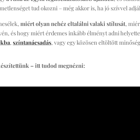
etlenséget tud okozni – még akkor is, ha jó szívvel adjá
mesélek,
miért olyan nehéz eltalálni valaki stílusát
, miér
én, és hogy miért érdemes inkább élményt adni helyette
ékba
,
színtanácsadás
, vagy egy közösen eltöltött minőség
készítettünk – itt tudod megnézni: