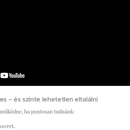
es – és szinte lehetetlen eltalálni
 működne, ha pontosan tudnánk:
szeret,