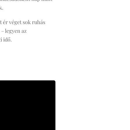
k.
t ér véget sok ruhás
 – legyen az
i idő.