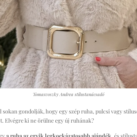
Tomasvoszky Andrea stílustanácsadó
 sokan gondolják, hogy egy szép ruha, pulcsi vagy stílus
t. Elvégre ki ne örülne egy új ruhának?
ogy
a ruha az egyik legkockázatosabb ajándék
, és stílu