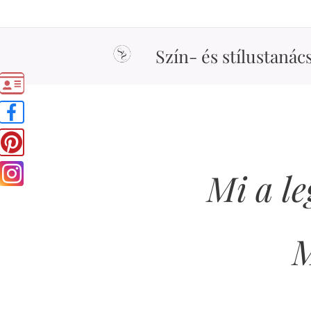
Szín- és stílustanác
Mi a l
M