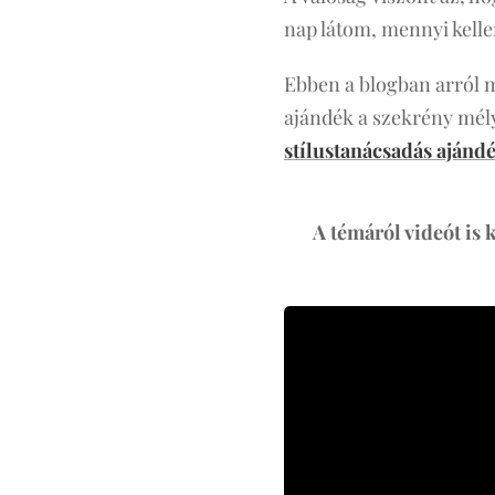
nap látom, mennyi kellem
Ebben a blogban arról 
ajándék a szekrény mély
stílustanácsadás ajánd
🎥
A témáról videót is 