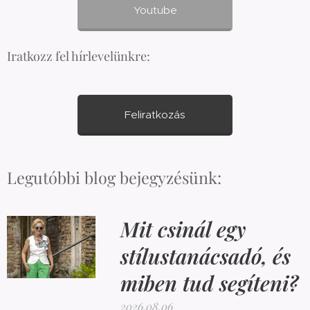
Youtube
Iratkozz fel hírlevelünkre:
Feliratkozás
Legutóbbi blog bejegyzésünk:
Mit csinál egy
stílustanácsadó, és
miben tud segíteni?
2026.08.06