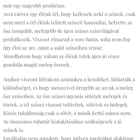
már egy nagyobb probléma.
Arra ráérez egy élénk tél, hogy kellenek neki a színek, csak
nem meri a tél élénk telített színeit használni, helyette az
ősz tompább, melegebb de igen színes színvilágával
próbálkozik. Viszont elmarad a wow hatás, soha nem fog
úgy élni az arc, mint a saját színeiben tenné.
Mondhatom hogy nálam az élénk telek igen jó része
gondolja magát meleg ősznek.
Amikor viszont felrakom számukra a kendőket, láthatják a
különbséget, és hogy mennyivel öregebb az arcuk a meleg
ősz színeiben. Az ősz színei ugyanis sötétek melegek és
törtek, a tél színei viszont telítettek, sötétek és hidegek.
Közös tulajdonság csak a sötét, a másik kettő sajnos nem.
Az önazonos ruhatár kialakításához szükségesek a jó
színek is.
Egyáltalán nem mindegy, hogy milyen gardróbot alakítasz