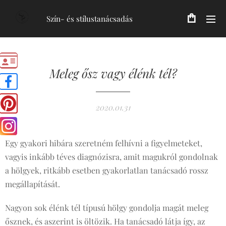
Szín- és stílustanácsadás
Meleg ősz vagy élénk tél?
2020.01.31
Egy gyakori hibára szeretném felhívni a figyelmeteket,
vagyis inkább téves diagnózisra, amit magukról gondolnak
a hölgyek, ritkább esetben gyakorlatlan tanácsadó rossz
megállapítását.
Nagyon sok élénk tél típusú hölgy gondolja magát meleg
ősznek, és aszerint is öltözik. Ha tanácsadó látja így, az