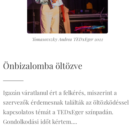
Tomasovszky Andrea TEDxEger 2022
Önbizalomba öltözve
Igazán váratlanul ért a felkérés, miszerint a
szervezők érdemesnak találták az öltözködéssel
kapcsolatos témát a TEDxEger színpadán.
Gondolkodási időt kértem....