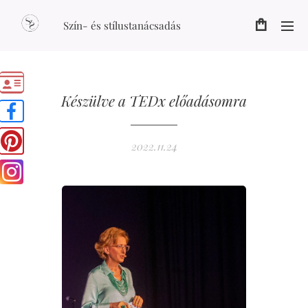
Szín- és stílustanácsadás
Készülve a TEDx előadásomra
2022.11.24