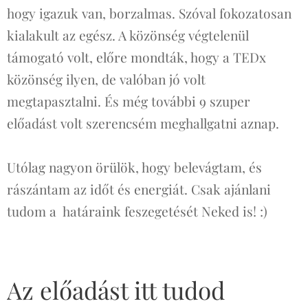
hogy igazuk van, borzalmas. Szóval fokozatosan
kialakult az egész. A közönség végtelenül
támogató volt, előre mondták, hogy a TEDx
közönség ilyen, de valóban jó volt
megtapasztalni. És még további 9 szuper
előadást volt szerencsém meghallgatni aznap.
Utólag nagyon örülök, hogy belevágtam, és
rászántam az időt és energiát. Csak ajánlani
tudom a határaink feszegetését Neked is! :)
Az előadást itt tudod