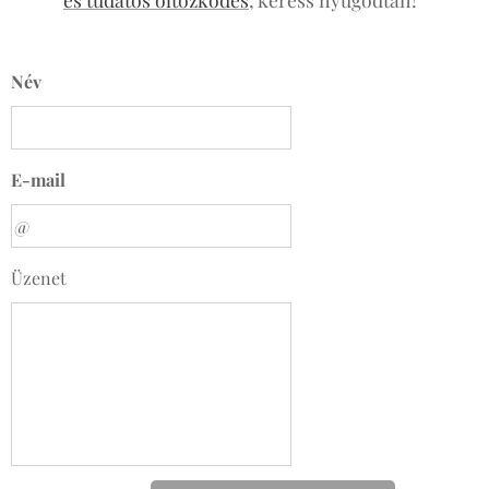
Név
E-mail
Üzenet