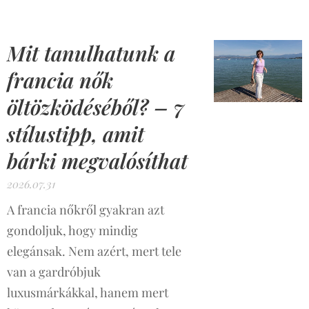
Mit tanulhatunk a
francia nők
öltözködéséből? – 7
stílustipp, amit
bárki megvalósíthat
2026.07.31
A francia nőkről gyakran azt
gondoljuk, hogy mindig
elegánsak. Nem azért, mert tele
van a gardróbjuk
luxusmárkákkal, hanem mert