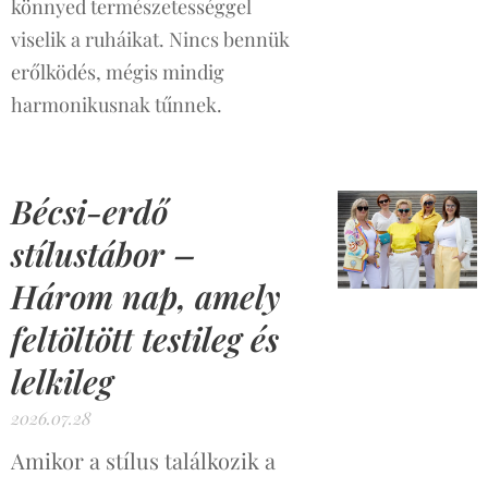
könnyed természetességgel
viselik a ruháikat. Nincs bennük
erőlködés, mégis mindig
harmonikusnak tűnnek.
Bécsi-erdő
stílustábor –
Három nap, amely
feltöltött testileg és
lelkileg
2026.07.28
Amikor a stílus találkozik a