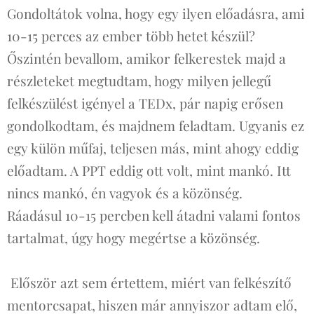
Gondoltátok volna, hogy egy ilyen előadásra, ami
10-15 perces az ember több hetet készül?
Őszintén bevallom, amikor felkerestek majd a
részleteket megtudtam, hogy milyen jellegű
felkészülést igényel a TEDx, pár napig erősen
gondolkodtam, és majdnem feladtam. Ugyanis ez
egy külön műfaj, teljesen más, mint ahogy eddig
előadtam. A PPT eddig ott volt, mint mankó. Itt
nincs mankó, én vagyok és a közönség.
Ráadásul 10-15 percben kell átadni valami fontos
tartalmat, úgy hogy megértse a közönség.
Először azt sem értettem, miért van felkészítő
mentorcsapat, hiszen már annyiszor adtam elő,