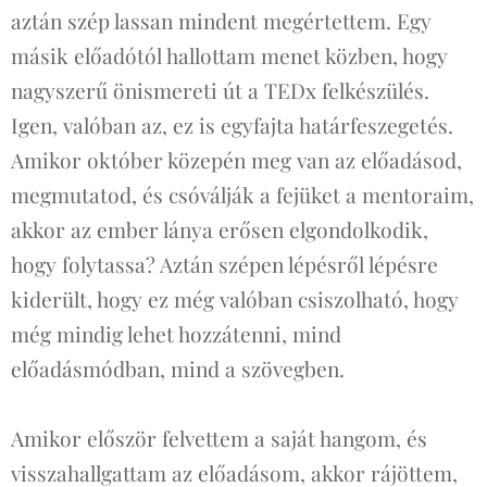
aztán szép lassan mindent megértettem. Egy
másik előadótól hallottam menet közben, hogy
nagyszerű önismereti út a TEDx felkészülés.
Igen, valóban az, ez is egyfajta határfeszegetés.
Amikor október közepén meg van az előadásod,
megmutatod, és csóválják a fejüket a mentoraim,
akkor az ember lánya erősen elgondolkodik,
hogy folytassa? Aztán szépen lépésről lépésre
kiderült, hogy ez még valóban csiszolható, hogy
még mindig lehet hozzátenni, mind
előadásmódban, mind a szövegben.
Amikor először felvettem a saját hangom, és
visszahallgattam az előadásom, akkor rájöttem,