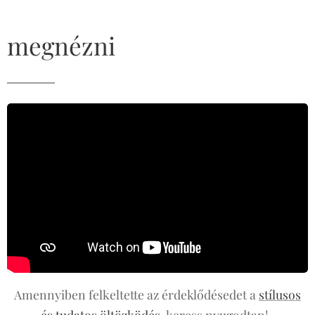
megnézni
Amennyiben felkeltette az érdeklődésedet a
stílusos
és tudatos öltözködés
, keress nyugodtan!