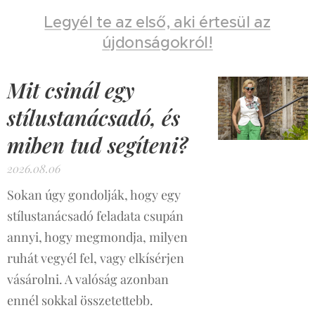
Legyél te az első, aki értesül az
újdonságokról!
Mit csinál egy
stílustanácsadó, és
miben tud segíteni?
2026.08.06
Sokan úgy gondolják, hogy egy
stílustanácsadó feladata csupán
annyi, hogy megmondja, milyen
ruhát vegyél fel, vagy elkísérjen
vásárolni. A valóság azonban
ennél sokkal összetettebb.