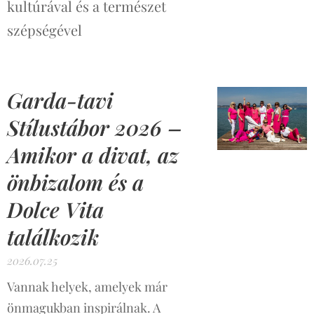
kultúrával és a természet
szépségével
Garda-tavi
Stílustábor 2026 –
Amikor a divat, az
önbizalom és a
Dolce Vita
találkozik
2026.07.25
Vannak helyek, amelyek már
önmagukban inspirálnak. A