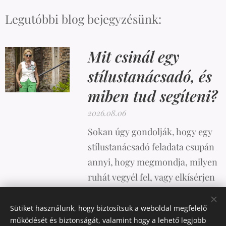
Legutóbbi blog bejegyzésünk:
Mit csinál egy
stílustanácsadó, és
miben tud segíteni?
2026.08.06
Sokan úgy gondolják, hogy egy
stílustanácsadó feladata csupán
annyi, hogy megmondja, milyen
ruhát vegyél fel, vagy elkísérjen
vásárolni. A valóság azonban
ennél sokkal összetettebb.
Sütiket használunk, hogy biztosítsuk a weboldal megfelelő
működését és biztonságát, valamint hogy a lehető legjobb