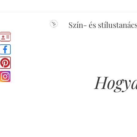
Szín- és stílustanác
Hogya