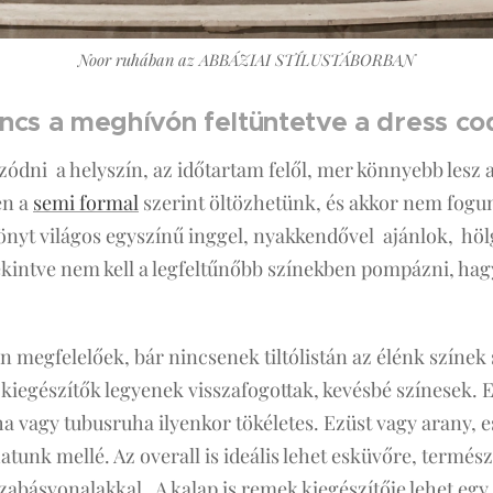
Noor ruhában az ABBÁZIAI STÍLUSTÁBORBAN
nincs a meghívón feltüntetve a dress c
zódni a helyszín, az időtartam felől, mer könnyebb lesz
en a
semi formal
szerint öltözhetünk, és akkor nem fogu
tönyt világos egyszínű inggel, nyakkendővel ajánlok, hö
tekintve nem kell a legfeltűnőbb színekben pompázni, h
en megfelelőek, bár nincsenek tiltólistán az élénk színe
a kiegészítők legyenek visszafogottak, kevésbé színesek. 
a vagy tubusruha ilyenkor tökéletes. Ezüst vagy arany, e
hatunk mellé. Az overall is ideális lehet esküvőre, termés
zabásvonalakkal. A kalap is remek kiegészítője lehet eg