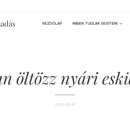
sadás
KEZDŐLAP
MIBEN TUDLAK SEGÍTENI
n öltözz nyári esk
2022.07.19