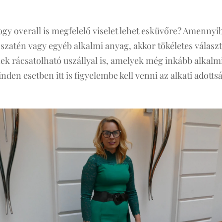
ogy overall is megfelelő viselet lehet esküvőre? Amennyi
 szatén vagy egyéb alkalmi anyag, akkor tökéletes választá
rácsatolható uszállyal is, amelyek még inkább alkalmiv
den esetben itt is figyelembe kell venni az alkati adotts