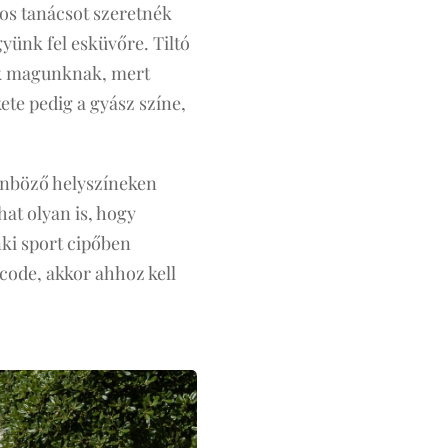
nos tanácsot szeretnék
yünk fel esküvőre. Tiltó
zuk magunknak, mert
ete pedig a gyász színe,
lönböző helyszíneken
hat olyan is, hogy
nki sport cipőben
code, akkor ahhoz kell