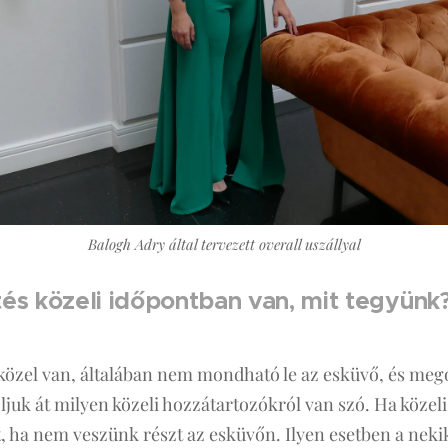
Balogh Adry által tervezett overall uszállyal
és közeli időpontban van, mit tegyünk
özel van, általában nem mondható le az esküvő, és mego
oljuk át milyen közeli hozzátartozókról van szó. Ha köze
t, ha nem veszünk részt az esküvőn. Ilyen esetben a neki