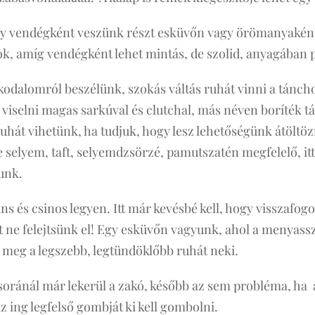
y vendégként veszünk részt esküvőn vagy örömanyaként
ok, amíg vendégként lehet mintás, de szolid, anyagában
akodalomról beszélünk, szokás váltás ruhát vinni a tánch
 viselni magas sarkúval és clutchal, más néven boríték t
hát vihetünk, ha tudjuk, hogy lesz lehetőségünk átöltözn
e selyem, taft, selyemdzsörzé, pamutszatén megfelelő, it
unk.
s és csinos legyen. Itt már kevésbé kell, hogy visszafogo
 ne felejtsünk el! Egy esküvőn vagyunk, ahol a menyass
meg a legszebb, legtündöklőbb ruhát neki.
csoránál már lekerül a zakó, később az sem probléma, ha 
az ing legfelső gombját ki kell gombolni.