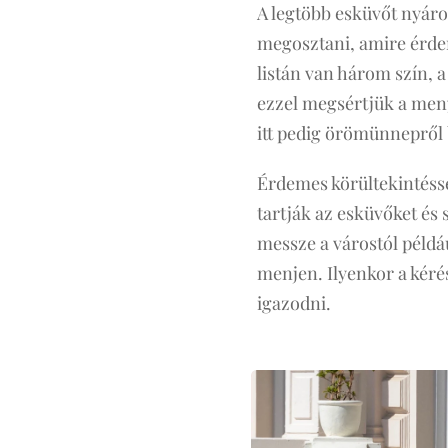
A legtöbb esküvőt nyáro
megosztani, amire érdem
listán van három szín, 
ezzel megsértjük a menya
itt pedig örömünnepről
Érdemes körültekintésse
tartják az esküvőket és
messze a várostól példá
menjen. Ilyenkor a kéré
igazodni.