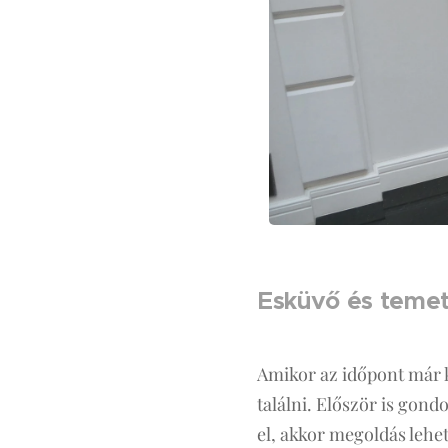
Esküvő és temet
Amikor az időpont már k
találni. Először is gond
el, akkor megoldás lehe