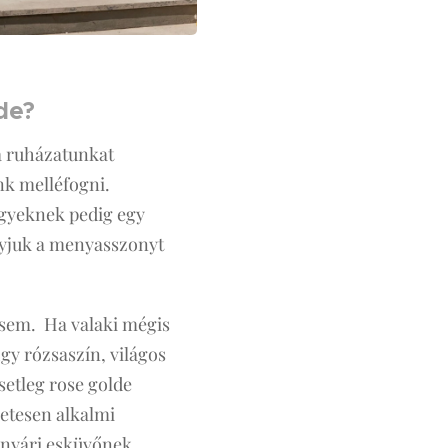
ode?
 a ruházatunkat
nk melléfogni.
lgyeknek pedig egy
agyjuk a menyasszonyt
k sem. Ha valaki mégis
Egy rózsaszín, világos
setleg rose golde
zetesen alkalmi
y nyári esküvőnek.