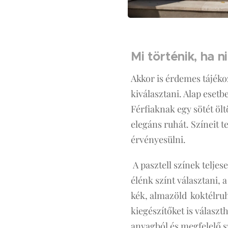
Mi történik, ha 
Akkor is érdemes tájéko
kiválasztani. Alap esetb
Férfiaknak egy sötét öl
elegáns ruhát. Színeit 
érvényesülni.
A pasztell színek teljes
élénk színt választani, 
kék, almazöld koktélruh
kiegészítőket is választ
anyagból és megfelelő s