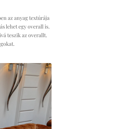
ben az anyag textúrája
s lehet egy overall is.
á teszik az overallt.
ágokat.