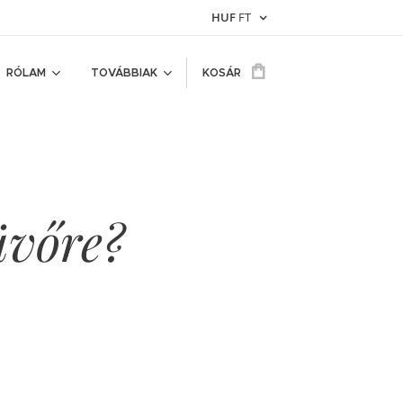
HUF
FT
RÓLAM
TOVÁBBIAK
KOSÁR
üvőre?