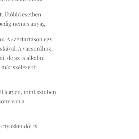
. Utóbbi esetben
 pedig nemes anyag.
oz. A szertartáson egy
áskával. A vacsorához,
i, de az is alkalmi
t már szélesebb
tt legyen, mint színben
zony van a
a nyakkendőt is