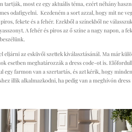
n tartják, most ez egy aktuális téma, ezért néhány hasz
es odafigyelni. Kezdeném a sort azzal, hogy mit ne veg
a piros, fekete és a fehér. Ezekből a színekből ne válass
sszonyt. A fehér és piros az ő színe a nagy napon, a fek
 beszélünk.
l eljárni az esküvői szettek kiválasztásánál. Ma már kü
 sok esetben meghatározzák a dress code-ot is. Előfordul
ul egy farmon van a szertartás, és azt kérik, hogy minde
shez illik alkalmazkodni, ha pedig van a meghívón dress 