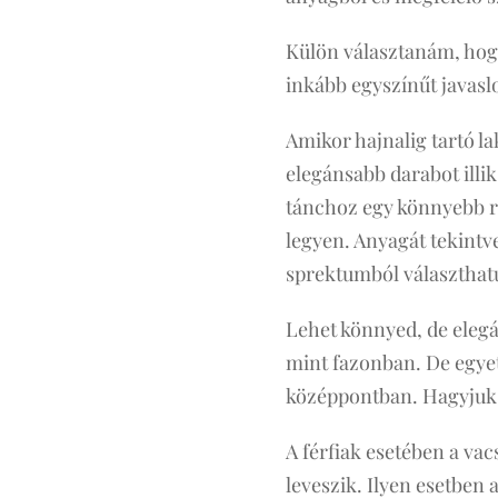
Külön választanám, hog
inkább egyszínűt javasl
Amikor hajnalig tartó l
elegánsabb darabot illik
tánchoz egy könnyebb ru
legyen. Anyagát tekintv
sprektumból választhat
Lehet könnyed, de elegán
mint fazonban. De egyet
középpontban. Hagyjuk 
A férfiak esetében a va
leveszik. Ilyen esetben 