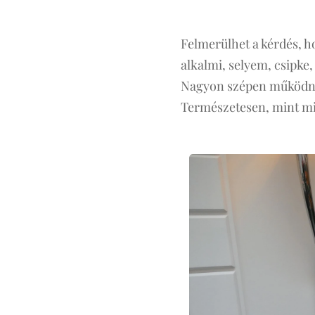
Felmerülhet a kérdés, h
alkalmi, selyem, csipke,
Nagyon szépen működnek 
Természetesen, mint min