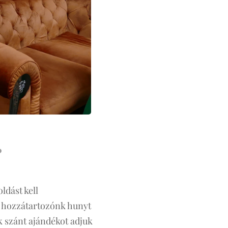
?
ldást kell
li hozzátartozónk hunyt
k szánt ajándékot adjuk