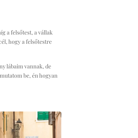
g a felsőtest, a vállak
l, hogy a felsőtestre
ony lábaim vannak, de
ül mutatom be, én hogyan