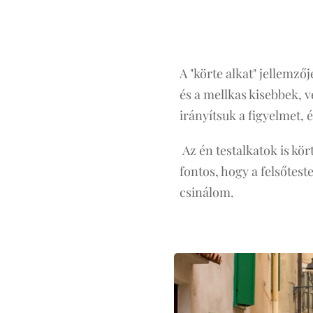
A "körte alkat" jellemzőj
és a mellkas kisebbek, 
irányítsuk a figyelmet, 
Az én testalkatok is kö
fontos, hogy a felsőtes
csinálom.