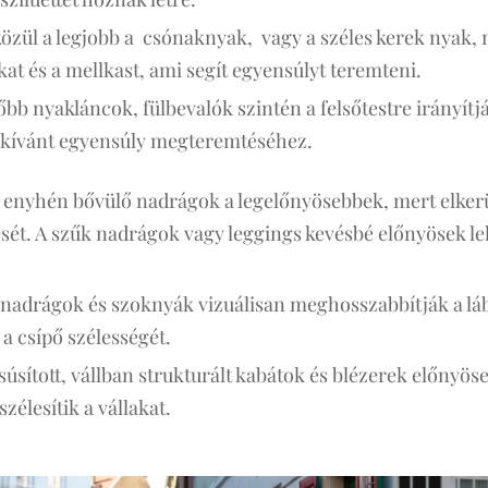
zül a legjobb a csónaknyak, vagy a széles kerek nyak, 
akat és a mellkast, ami segít egyensúlyt teremteni.
bb nyakláncok, fülbevalók szintén a felsőtestre irányítjá
 kívánt egyensúly megteremtéséhez.
 enyhén bővülő nadrágok a legelőnyösebbek, mert elkerü
sét. A szűk nadrágok vagy leggings kevésbé előnyösek l
nadrágok és szoknyák vizuálisan meghosszabbítják a láb
a csípő szélességét.
úsított, vállban strukturált kabátok és blézerek előnyös
zélesítik a vállakat.