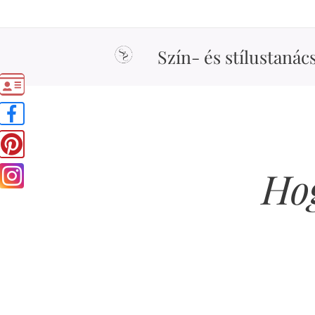
Szín- és stílustanác
Hog