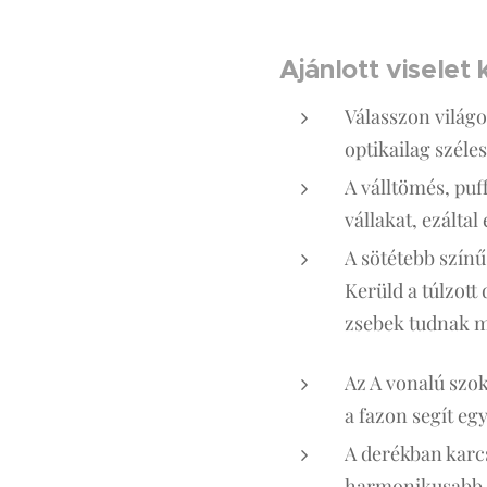
Ajánlott viselet
Válasszon világo
optikailag szélesí
A válltömés, puf
vállakat, ezáltal
A sötétebb színű
Kerüld a túlzott
zsebek tudnak m
Az A vonalú szok
a fazon segít eg
A derékban karcs
harmonikusabb sz