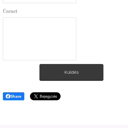
Üzenet
Küldés
Share