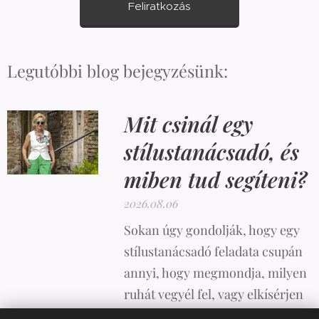
Feliratkozás
Legutóbbi blog bejegyzésünk:
Mit csinál egy
stílustanácsadó, és
miben tud segíteni?
2026.08.06
Sokan úgy gondolják, hogy egy
stílustanácsadó feladata csupán
annyi, hogy megmondja, milyen
ruhát vegyél fel, vagy elkísérjen
vásárolni. A valóság azonban