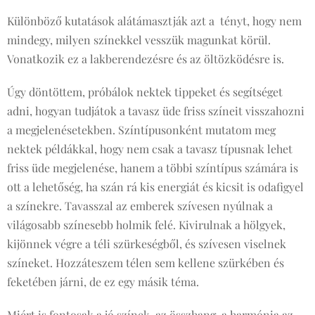
Különböző kutatások alátámasztják azt a tényt, hogy nem
mindegy, milyen színekkel vesszük magunkat körül.
Vonatkozik ez a lakberendezésre és az öltözködésre is.
Úgy döntöttem, próbálok nektek tippeket és segítséget
adni, hogyan tudjátok a tavasz üde friss színeit visszahozni
a megjelenésetekben. Színtípusonként mutatom meg
nektek példákkal, hogy nem csak a tavasz típusnak lehet
friss üde megjelenése, hanem a többi színtípus számára is
ott a lehetőség, ha szán rá kis energiát és kicsit is odafigyel
a színekre. Tavasszal az emberek szívesen nyúlnak a
világosabb színesebb holmik felé. Kivirulnak a hölgyek,
kijönnek végre a téli szürkeségből, és szívesen viselnek
színeket. Hozzáteszem télen sem kellene szürkében és
feketében járni, de ez egy másik téma.
Miért is fontosak a jó színek, az összhang, a harmónia az