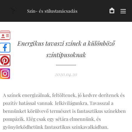
Szín- és stílustanácsadás
Energikus tavaszi színek a különböző
színtípusoknak
2020.04.20
A színek energizálnak, feltöltenek, jó kedvre derítenek és
pozitív hatással vannak lelkivilágunkra. Tavasszal a
bennünket körülvevő természet is fantasztikus színekben
pompázik. Elég csak egy sétára elmennünk, és
gyönyörködhetünk fantasztikus színkavalkádban.