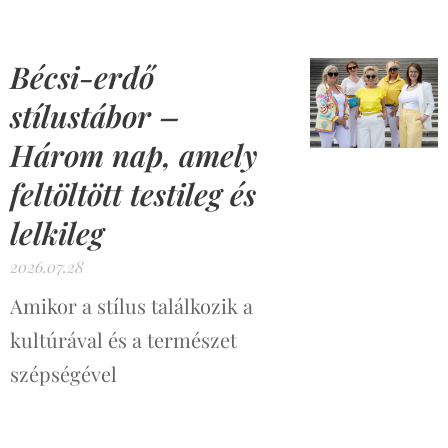
Bécsi-erdő
stílustábor –
Három nap, amely
feltöltött testileg és
lelkileg
2026.07.28
Amikor a stílus találkozik a
kultúrával és a természet
szépségével