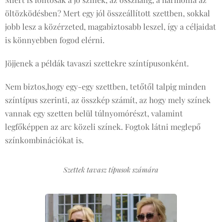
öltözködésben? Mert egy jól összeállított szettben, sokkal
jobb lesz a közérzeted, magabiztosabb leszel, így a céljaidat
is könnyebben fogod elérni.
Jöjjenek a példák tavaszi szettekre színtípusonként.
Nem biztos,hogy egy-egy szettben, tetőtől talpig minden
színtípus szerinti, az összkép számít, az hogy mely színek
vannak egy szetten belül túlnyomórészt, valamint
legfőképpen az arc közeli színek. Fogtok látni meglepő
színkombinációkat is.
Szettek tavasz típusok számára