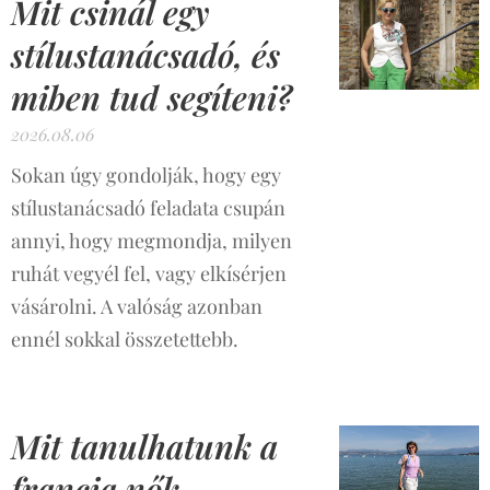
Mit csinál egy
stílustanácsadó, és
miben tud segíteni?
2026.08.06
Sokan úgy gondolják, hogy egy
stílustanácsadó feladata csupán
annyi, hogy megmondja, milyen
ruhát vegyél fel, vagy elkísérjen
vásárolni. A valóság azonban
ennél sokkal összetettebb.
Mit tanulhatunk a
francia nők