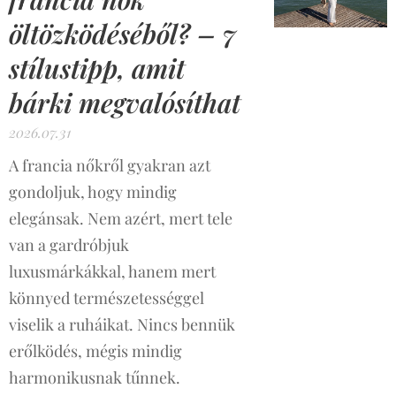
öltözködéséből? – 7
stílustipp, amit
bárki megvalósíthat
2026.07.31
A francia nőkről gyakran azt
gondoljuk, hogy mindig
elegánsak. Nem azért, mert tele
van a gardróbjuk
luxusmárkákkal, hanem mert
könnyed természetességgel
viselik a ruháikat. Nincs bennük
erőlködés, mégis mindig
harmonikusnak tűnnek.