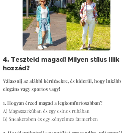
4. Teszteld magad! Milyen stílus illik
hozzád?
✅
Válaszolj az alábbi kérdésekre, és kiderül, hogy inkább
elegáns vagy sportos vagy!
1. Hogyan érzed magad a legkomfortosabban?
A) Magassarkúban és egy csinos ruhában
B) Sneakersben és egy kényelmes farmerben
2. Ha választhatnál egy outfitet egy randira, mit vennél