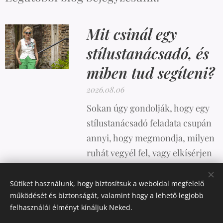
Mit csinál egy
stílustanácsadó, és
miben tud segíteni?
2026.08.06
Sokan úgy gondolják, hogy egy
stílustanácsadó feladata csupán
annyi, hogy megmondja, milyen
ruhát vegyél fel, vagy elkísérjen
vásárolni. A valóság azonban
ennél sokkal összetettebb.
Sütiket használunk, hogy biztosítsuk a weboldal megfelelő
működését és biztonságát, valamint hogy a lehető legjobb
felhasználói élményt kínáljuk Neked.