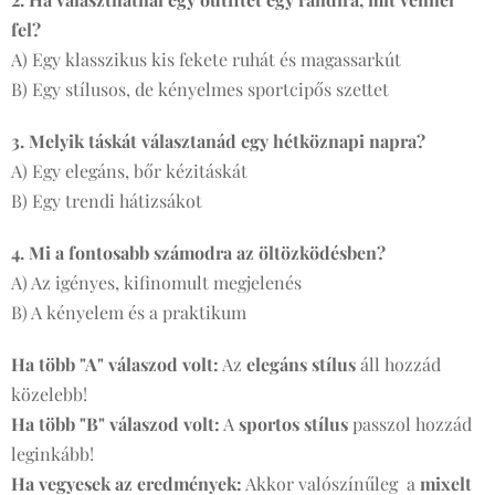
fel?
A) Egy klasszikus kis fekete ruhát és magassarkút
B) Egy stílusos, de kényelmes sportcipős szettet
3. Melyik táskát választanád egy hétköznapi napra?
A) Egy elegáns, bőr kézitáskát
B) Egy trendi hátizsákot
4. Mi a fontosabb számodra az öltözködésben?
A) Az igényes, kifinomult megjelenés
B) A kényelem és a praktikum
Ha több "A" válaszod volt:
Az
elegáns stílus
áll hozzád
közelebb!
Ha több "B" válaszod volt:
A
sportos stílus
passzol hozzád
leginkább!
Ha vegyesek az eredmények:
Akkor valószínűleg a
mixelt