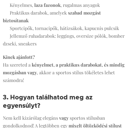
✔ Kényelmes,
laza fazonok
, rugalmas anyagok
✔ Praktikus darabok, amelyek
szabad mozgást
biztosítanak
✔ Sportcipők, tornacipők, hátizsákok, kapucnis pulcsik
✔ Jellemző ruhadarabok: leggings, oversize pólók, bomber
dzseki, sneakers
Kinek ajánlott?
Ha szereted a
kényelmet, a praktikus darabokat, és mindig
mozgásban vagy
, akkor a sportos stílus tökéletes lehet
számodra!
3. Hogyan találhatod meg az
egyensúlyt?
⚖
Nem kell kizárólag elegáns
vagy
sportos stílusban
gondolkodnod! A legtöbben egy
mixelt öltözködési stílust