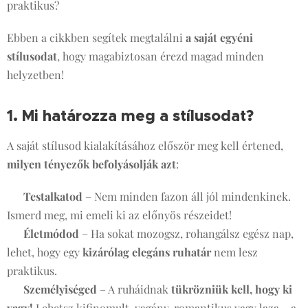
praktikus?
Ebben a cikkben segítek megtalálni
a saját egyéni
stílusodat
, hogy magabiztosan érezd magad minden
helyzetben! 💃✨
1. Mi határozza meg a stílusodat?
🧐
A saját stílusod kialakításához először meg kell értened,
milyen tényezők befolyásolják azt
:
✔
Testalkatod
– Nem minden fazon áll jól mindenkinek.
Ismerd meg, mi emeli ki az előnyös részeidet!
✔
Életmódod
– Ha sokat mozogsz, rohangálsz egész nap,
lehet, hogy egy
kizárólag elegáns ruhatár
nem lesz
praktikus.
✔
Személyiséged
– A ruháidnak
tükrözniük kell, hogy ki
vagy!
Lehetsz kifinomult, vagány, romantikus vagy laza – a