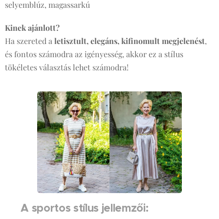
selyemblúz, magassarkú
Kinek ajánlott?
Ha szereted a
letisztult, elegáns, kifinomult megjelenést
,
és fontos számodra az igényesség, akkor ez a stílus
tökéletes választás lehet számodra!
👟 A sportos stílus jellemzői: