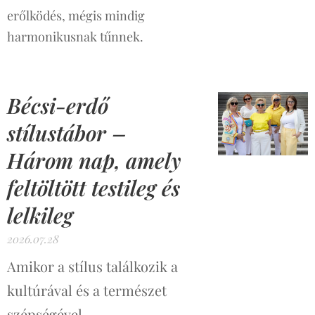
erőlködés, mégis mindig
harmonikusnak tűnnek.
Bécsi-erdő
stílustábor –
Három nap, amely
feltöltött testileg és
lelkileg
2026.07.28
Amikor a stílus találkozik a
kultúrával és a természet
szépségével