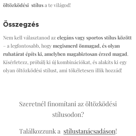
öltözködési stílus
a te világod!
Összegzés
🎯
Nem kell választanod az
elegáns vagy sportos stílus között
– a legfontosabb, hogy
megismerd önmagad, és olyan
ruhatárat építs ki, amelyben magabiztosan érzed magad
.
Kísérletezz, próbálj ki új kombinációkat, és alakíts ki egy
olyan öltözködési stílust, ami tökéletesen illik hozzád! 💖
Szeretnél finomítani az öltözködési
stílusodon?
Találkozzunk a
stílustanácsadáson
!