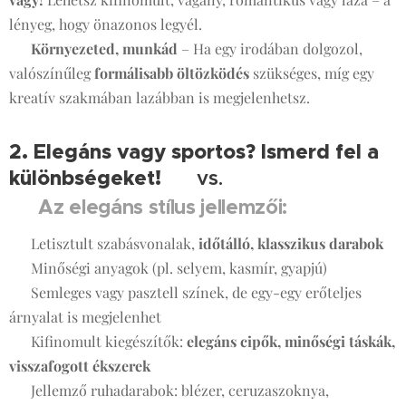
lényeg, hogy önazonos legyél.
✔
Környezeted, munkád
– Ha egy irodában dolgozol,
valószínűleg
formálisabb öltözködés
szükséges, míg egy
kreatív szakmában lazábban is megjelenhetsz.
2. Elegáns vagy sportos? Ismerd fel a
különbségeket!
👠 vs. 👟
👗 Az elegáns stílus jellemzői:
✔ Letisztult szabásvonalak,
időtálló, klasszikus darabok
✔ Minőségi anyagok (pl. selyem, kasmír, gyapjú)
✔ Semleges vagy pasztell színek, de egy-egy erőteljes
árnyalat is megjelenhet
✔ Kifinomult kiegészítők:
elegáns cipők, minőségi táskák,
visszafogott ékszerek
✔ Jellemző ruhadarabok: blézer, ceruzaszoknya,