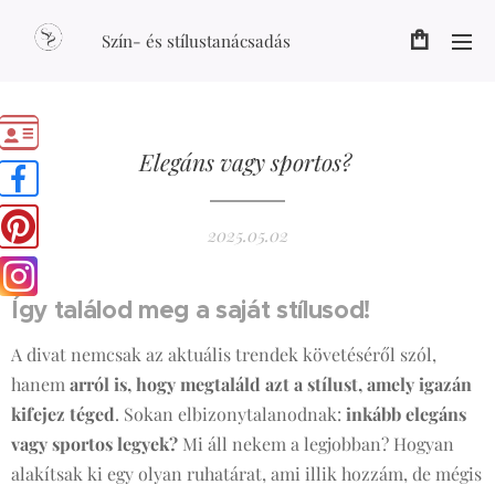
Szín- és stílustanácsadás
Elegáns vagy sportos?
2025.05.02
Így találod meg a saját stílusod!
👗👟
A divat nemcsak az aktuális trendek követéséről szól,
hanem
arról is, hogy megtaláld azt a stílust, amely igazán
kifejez téged
. Sokan elbizonytalanodnak:
inkább elegáns
vagy sportos legyek?
Mi áll nekem a legjobban? Hogyan
alakítsak ki egy olyan ruhatárat, ami illik hozzám, de mégis