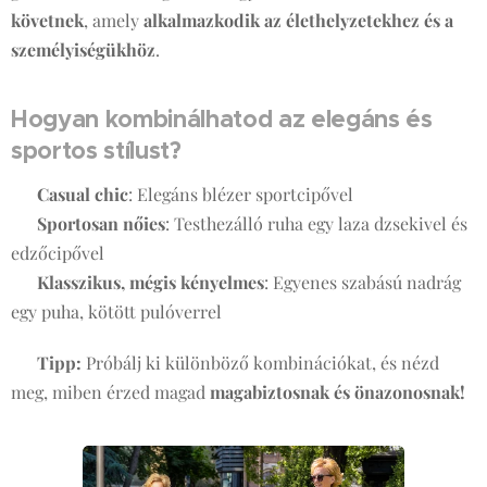
követnek
, amely
alkalmazkodik az élethelyzetekhez és a
személyiségükhöz
.
Hogyan kombinálhatod az elegáns és
sportos stílust?
💡
Casual chic
: Elegáns blézer sportcipővel
💡
Sportosan nőies
: Testhezálló ruha egy laza dzsekivel és
edzőcipővel
💡
Klasszikus, mégis kényelmes
: Egyenes szabású nadrág
egy puha, kötött pulóverrel
👉
Tipp:
Próbálj ki különböző kombinációkat, és nézd
meg, miben érzed magad
magabiztosnak és önazonosnak!