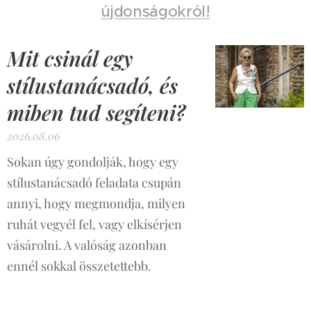
újdonságokról!
Mit csinál egy
stílustanácsadó, és
miben tud segíteni?
2026.08.06
Sokan úgy gondolják, hogy egy
stílustanácsadó feladata csupán
annyi, hogy megmondja, milyen
ruhát vegyél fel, vagy elkísérjen
vásárolni. A valóság azonban
ennél sokkal összetettebb.