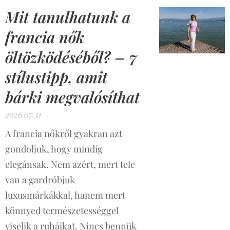
Mit tanulhatunk a
francia nők
öltözködéséből? – 7
stílustipp, amit
bárki megvalósíthat
2026.07.31
A francia nőkről gyakran azt
gondoljuk, hogy mindig
elegánsak. Nem azért, mert tele
van a gardróbjuk
luxusmárkákkal, hanem mert
könnyed természetességgel
viselik a ruháikat. Nincs bennük