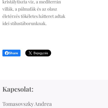
kristálytiszta víz, a mediterrán
villák, a pálmafák és az olasz
életérzés tökéletes hátteret adtak
idei stílustáborunknak.
Share
Kapcsolat:
Tomasovszky Andrea