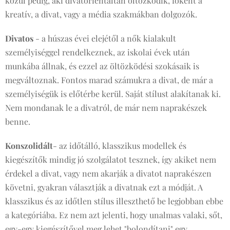
közül pedig, aki divatorientáltan öltözködik, főként a
kreatív, a divat, vagy a média szakmákban dolgozók.
Divatos
- a húszas évei elejétől a nők kialakult
személyiséggel rendelkeznek, az iskolai évek után
munkába állnak, és ezzel az öltözködési szokásaik is
megváltoznak. Fontos marad számukra a divat, de már a
személyiségük is előtérbe kerül. Saját stílust alakítanak ki.
Nem mondanak le a divatról, de már nem naprakészek
benne.
Konszolidált
- az időtálló, klasszikus modellek és
kiegészítők mindig jó szolgálatot tesznek, így akiket nem
érdekel a divat, vagy nem akarják a divatot naprakészen
követni, gyakran választják a divatnak ezt a módját. A
klasszikus és az időtlen stílus illeszthető be legjobban ebbe
a kategóriába. Ez nem azt jelenti, hogy unalmas valaki, sőt,
egy-egy kiegészítővel meg lehet "bolondítani" egy