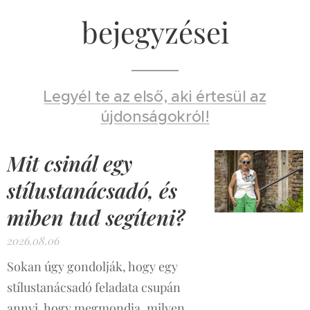
bejegyzései
Legyél te az első, aki értesül az
újdonságokról!
Mit csinál egy
stílustanácsadó, és
miben tud segíteni?
2026.08.06
Sokan úgy gondolják, hogy egy
stílustanácsadó feladata csupán
annyi, hogy megmondja, milyen