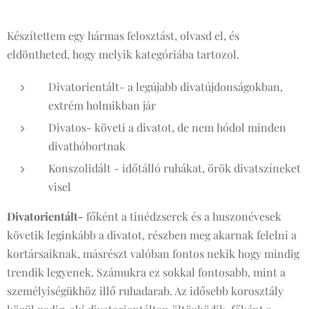
Készítettem egy hármas felosztást, olvasd el, és
eldöntheted, hogy melyik kategóriába tartozol.
Divatorientált- a legújabb divatújdonságokban,
extrém holmikban jár
Divatos- követi a divatot, de nem hódol minden
divathóbortnak
Konszolidált - időtálló ruhákat, örök divatszíneket
visel
Divatorientált-
főként a tinédzserek és a huszonévesek
követik leginkább a divatot, részben meg akarnak felelni a
kortársaiknak, másrészt valóban fontos nekik hogy mindig
trendik legyenek. Számukra ez sokkal fontosabb, mint a
személyiségükhöz illő ruhadarab. Az idősebb korosztály