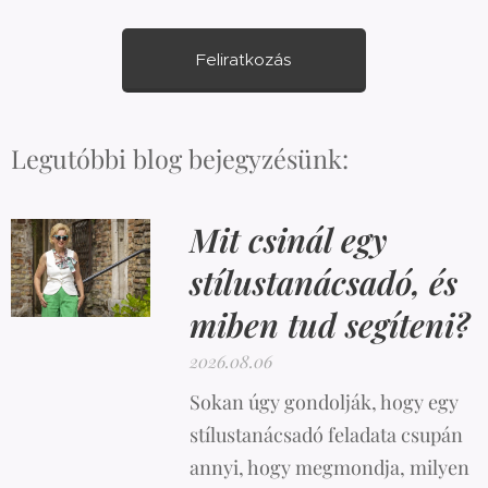
Feliratkozás
Legutóbbi blog bejegyzésünk:
Mit csinál egy
stílustanácsadó, és
miben tud segíteni?
2026.08.06
Sokan úgy gondolják, hogy egy
stílustanácsadó feladata csupán
annyi, hogy megmondja, milyen