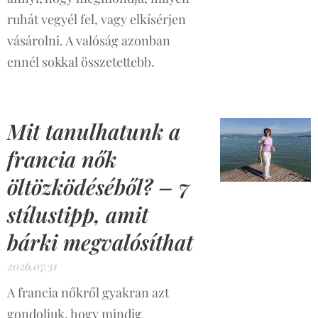
ruhát vegyél fel, vagy elkísérjen
vásárolni. A valóság azonban
ennél sokkal összetettebb.
Mit tanulhatunk a
francia nők
öltözködéséből? – 7
stílustipp, amit
bárki megvalósíthat
2026.07.31
A francia nőkről gyakran azt
gondoljuk, hogy mindig