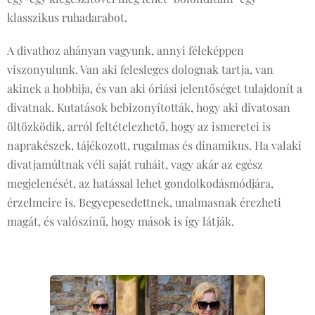
klasszikus ruhadarabot.
A divathoz ahányan vagyunk, annyi féleképpen
viszonyulunk. Van aki felesleges dolognak tartja, van
akinek a hobbija, és van aki óriási jelentőséget tulajdonít a
divatnak. Kutatások bebizonyították, hogy aki divatosan
öltözködik, arról feltételezhető, hogy az ismeretei is
naprakészek, tájékozott, rugalmas és dinamikus. Ha valaki
divatjamúltnak véli saját ruháit, vagy akár az egész
megjelenését, az hatással lehet gondolkodásmódjára,
érzelmeire is. Begyepesedettnek, unalmasnak érezheti
magát, és valószínű, hogy mások is így látják.