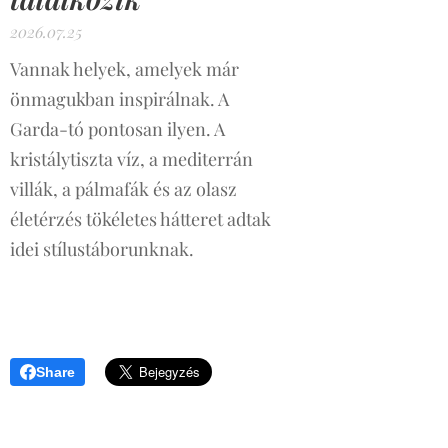
2026.07.25
Vannak helyek, amelyek már
önmagukban inspirálnak. A
Garda-tó pontosan ilyen. A
kristálytiszta víz, a mediterrán
villák, a pálmafák és az olasz
életérzés tökéletes hátteret adtak
idei stílustáborunknak.
Share