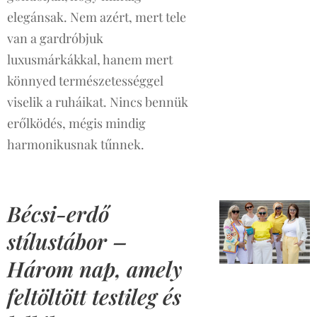
elegánsak. Nem azért, mert tele
van a gardróbjuk
luxusmárkákkal, hanem mert
könnyed természetességgel
viselik a ruháikat. Nincs bennük
erőlködés, mégis mindig
harmonikusnak tűnnek.
Bécsi-erdő
stílustábor –
Három nap, amely
feltöltött testileg és