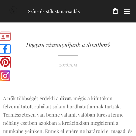
Szín- és stílustanácsadás
Hogyan viszonyuljunk a divathoz?
2016.11.14
A nők többségét érdekli a
divat
,
mégis a kifutókon
felvonultatott ruhákat sokan hordhatatlannak tartják.
Természetesen van benne valami, valóban furcsa lenne
néhány esetben azokban a kreációkban megjelenni a
munkahelyeinken. Ennek ellenére ne határold el magad, és