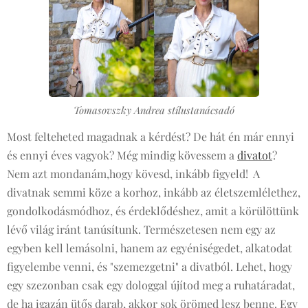
Tomasovszky Andrea stílustanácsadó
Most felteheted magadnak a kérdést? De hát én már ennyi
és ennyi éves vagyok? Még mindig kövessem a
divatot
?
Nem azt mondanám,hogy kövesd, inkább figyeld! A
divatnak semmi köze a korhoz, inkább az életszemlélethez,
gondolkodásmódhoz, és érdeklődéshez, amit a körülöttünk
lévő világ iránt tanúsítunk. Természetesen nem egy az
egyben kell lemásolni, hanem az egyéniségedet, alkatodat
figyelembe venni, és "szemezgetni" a divatból. Lehet, hogy
egy szezonban csak egy dologgal újítod meg a ruhatáradat,
de ha igazán ütős darab, akkor sok örömed lesz benne. Egy